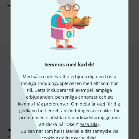
Alla märken
Hot Deals
Serveras med kärlek!
Med våra cookies vill vi erbjuda dig den bästa
möjliga shoppingupplevelsen med allt som hör
till. Detta inkluderar till exempel lämpliga
erbjudanden, personliga annonser och att
komma ihåg preferenser. Om detta är okej för dig,
godkänn helt enkelt användningen av cookies för
preferenser, statistik och marknadsföring genom
att klicka på "Okej!" (
visa alla
).
261
38
Du kan när som helst återkalla ditt samtycke via
Yamaha
YAS-280 Alto Sax
Startone
SBS-75 Baritone Sax
S
cookieinställningarna (
här
).