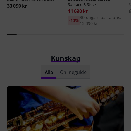
Soprano B-Stock
S
33 090 kr
11 690 kr
30-dagars bästa pris:
-13%
13 390 kr
Kunskap
Alla
Onlineguide