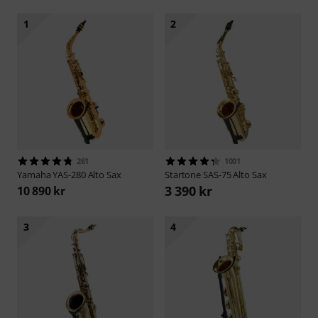
1
2
261
1001
Yamaha
YAS-280 Alto Sax
Startone
SAS-75 Alto Sax
3 390 kr
10 890 kr
3
4