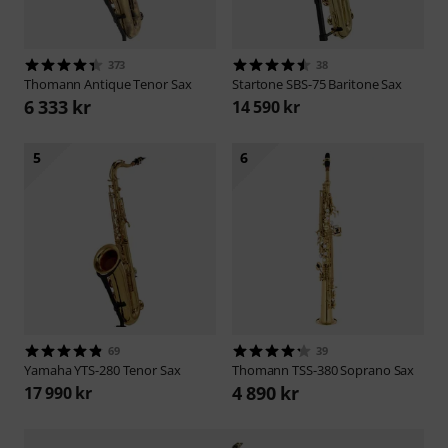
373
38
Thomann
Antique Tenor Sax
Startone
SBS-75 Baritone Sax
6 333 kr
14 590 kr
5
6
69
39
Yamaha
YTS-280 Tenor Sax
Thomann
TSS-380 Soprano Sax
4 890 kr
17 990 kr