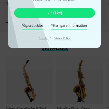
10 890 kr
14 590 kr
Okej
Vägra cookies
Ytterligare information
·
Finstilt
Privacy Policy
Blow-Outs
Selmer
Axos Alto Sax B-Stock
BetterSax
Classic Curved