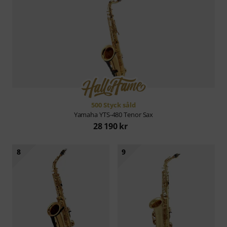
500 Styck såld
Yamaha
YTS-480 Tenor Sax
28 190 kr
8
9