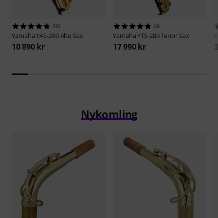
261
69
Yamaha
YAS-280 Alto Sax
Yamaha
YTS-280 Tenor Sax
S
10 890 kr
17 990 kr
Nykomling