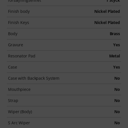
försäljningsenhet
1 Styck
Finish body
Nickel Plated
Finish Keys
Nickel Plated
Body
Brass
Gravure
Yes
Resonator Pad
Metal
Case
Yes
Case with Backpack System
No
Mouthpiece
No
Strap
No
Wiper (Body)
No
S Arc Wiper
No