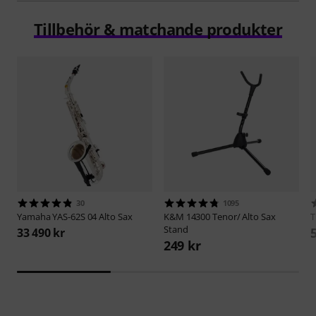
Tillbehör & matchande produkter
30
1095
Yamaha
YAS-62S 04 Alto Sax
K&M
14300 Tenor/ Alto Sax
Stand
33 490 kr
249 kr