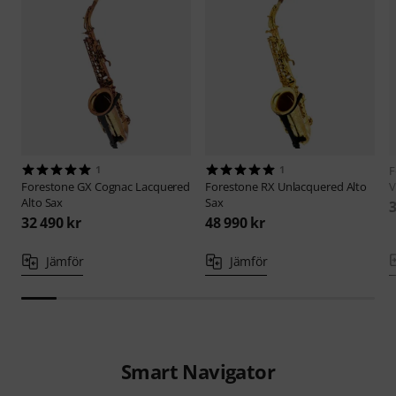
1
1
F
Forestone
GX Cognac Lacquered
Forestone
RX Unlacquered Alto
V
Alto Sax
Sax
3
32 490 kr
48 990 kr
Jämför
Jämför
Smart Navigator