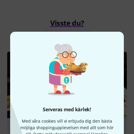
Visste du?
Alla
Onlineguide
Serveras med kärlek!
GUIDE
Med våra cookies vill vi erbjuda dig den bästa
Choosing a Beginner's Instrument
möjliga shoppingupplevelsen med allt som hör