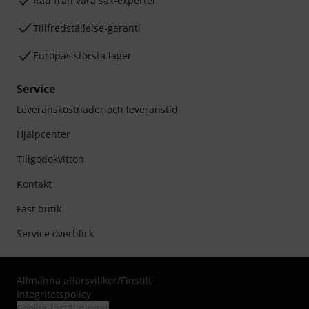
Råd från våra sak-experter
Tillfredställelse-garanti
Europas största lager
Service
Leveranskostnader och leveranstid
Hjälpcenter
Tillgodokvitton
Kontakt
Fast butik
Service överblick
Allmänna affärsvillkor
/
Finstilt
Integritetspolicy
Cookie-inställningar