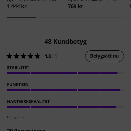
1 444 kr
769 kr
48
Kundbetyg
Betygsätt nu
4.8
/ 5
STABILITET
FUNKTION
HANTVERKSKVALITET
Poängpolicy
20
Recensioner