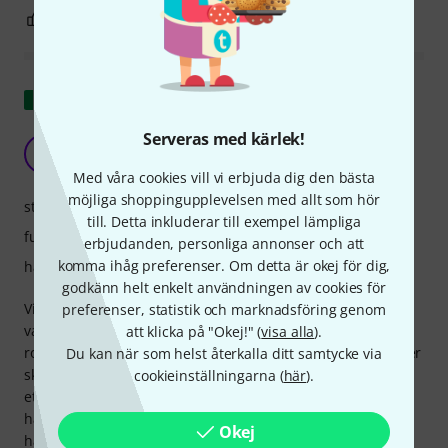
1
0
ANMÄL RECENSION
Visa original
Serveras med kärlek!
Bra fall.
S
Save 16.05.2021
Med våra cookies vill vi erbjuda dig den bästa
möjliga shoppingupplevelsen med allt som hör
stabilitet
till. Detta inkluderar till exempel lämpliga
funktion
erbjudanden, personliga annonser och att
komma ihåg preferenser. Om detta är okej för dig,
hantverkskvalitet
godkänn helt enkelt användningen av cookies för
Vi har en servicestation och vi har anpassat den med
preferenser, statistik och marknadsföring genom
vaddering för att hålla COB-lampor. Välgjord, tillräckligt
att klicka på "Okej!" (
visa alla
).
robust och lätt! Praktisk för att bära utrustning som behöver
Du kan när som helst återkalla ditt samtycke via
skyddas. Tillräckligt rymlig för små moving heads, lampor
cookieinställningarna (
här
).
etc., men liten och lätt att bära ensam. Kanske hade ett
handtag på toppen varit praktiskt för att bära den med en
Okej
hand, men vi pratar om finesser!