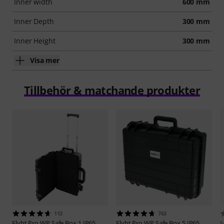
Inner width
600 mm
Inner Depth
300 mm
Inner Height
300 mm
Visa mer
Tillbehör & matchande produkter
113
763
Flyht Pro
WP Safe Box 1 IP65
Flyht Pro
WP Safe Box 5 IP65
M