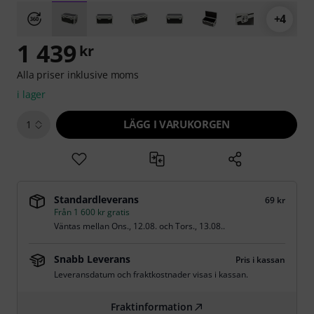
+4
1 439
kr
Alla priser inklusive moms
i lager
LÄGG I VARUKORGEN
1
Standardleverans
69 kr
Från 1 600 kr gratis
Väntas mellan
Ons., 12.08.
och
Tors., 13.08.
.
Snabb Leverans
Pris i kassan
Leveransdatum och fraktkostnader visas i kassan.
Fraktinformation