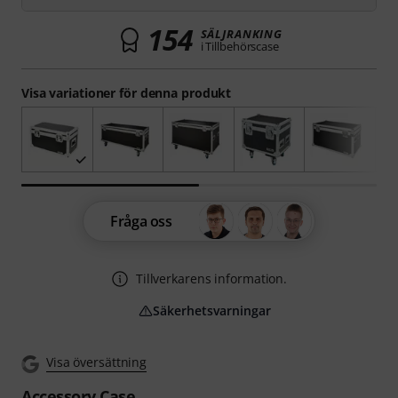
154
SÄLJRANKING
i Tillbehörscase
Visa variationer för denna produkt
Fråga oss
Tillverkarens information.
Säkerhetsvarningar
Visa översättning
Accessory Case