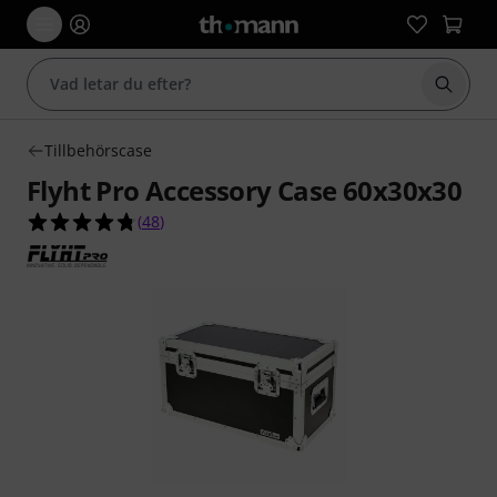
Börja 
Tillbehörscase
Flyht Pro Accessory Case 60x30x30
4.8 av 5 stjärnor från 48 kundbetyg
(
48
)