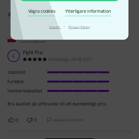
Vägra cookies
Ytterligare information
0
0
ANMÄL RECENSION
·
Finstilt
Privacy Policy
Visa original
Flyht Pro
L
lamastage 24.08.2021
stabilitet
funktion
hantverkskvalitet
Bra kvalitet på utförande till ett överkomligt pris.
0
0
ANMÄL RECENSION