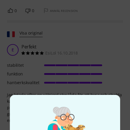
0
0
ANMÄL RECENSION
Visa original
Perfekt
E
EsiLol 16.10.2018
stabilitet
funktion
hantverkskvalitet
Jag letade efter en välgjord styv låda för att hysa och skydda
kablar, växelriktare och ömtålig utrustning. Jag kunde få
plats med allt i denna fluga som inte är skrymmande och
gruppera allt i samma behållare. Jag funderar på att skaffa
en andra för att passa 4 Beam Lyres...