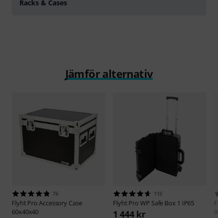
Racks & Cases
Jämför alternativ
76
113
Flyht Pro
Accessory Case
Flyht Pro
WP Safe Box 1 IP65
F
60x40x40
9
1 444 kr