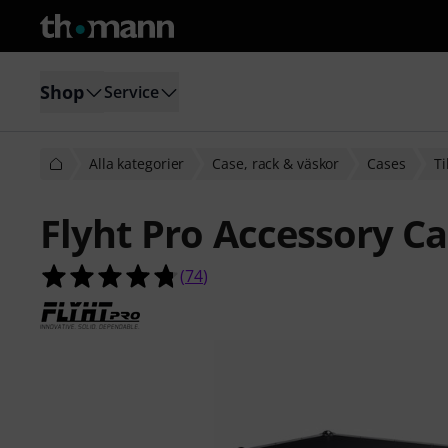
Shop
Service
Alla kategorier
Case, rack & väskor
Cases
Ti
Flyht Pro Accessory C
4.7 av 5 stjärnor från 74 kundbetyg
(
74
)