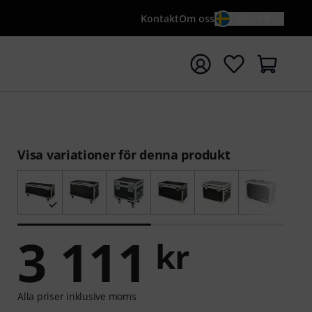
Kontakt
Om oss
SV / KR
a sökningen med söktermen {searchTerm}
Visa variationer för denna produkt
3 111
kr
Alla priser inklusive moms