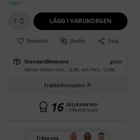
i lager
LÄGG I VARUKORGEN
1
Bokmärk
Jämför
Dela
Standardleverans
gratis
Väntas mellan
Ons., 12.08.
och
Tors., 13.08.
.
Fraktinformation
16
SÄLJRANKING
i Tillbehörscase
Fråga oss