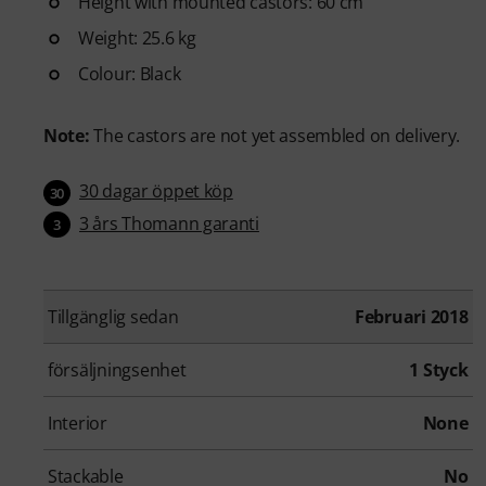
Height with mounted castors: 60 cm
Weight: 25.6 kg
Colour: Black
Note:
The castors are not yet assembled on delivery.
30 dagar öppet köp
30
3 års Thomann garanti
3
Tillgänglig sedan
Februari 2018
försäljningsenhet
1 Styck
Interior
None
Stackable
No