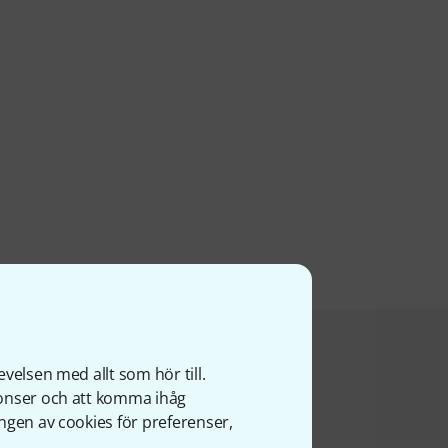
a produkt köpte
velsen med allt som hör till.
nonser och att komma ihåg
ngen av cookies för preferenser,