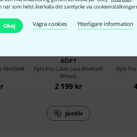
 när som helst återkalla ditt samtycke via cookieinställningar
Vägra cookies
Ytterligare information
Okej
%
10%
KÖPT
se 98x40x48
Flyht Pro Cable Case 80x40x40
Flyht Pro
Wheels
r
2 199 kr
Jämför