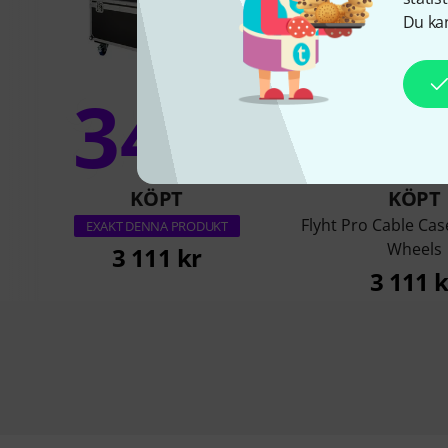
Du kan
34%
11
KÖPT
KÖPT
Flyht Pro Cable Ca
EXAKT DENNA PRODUKT
Wheels
3 111 kr
3 111 k