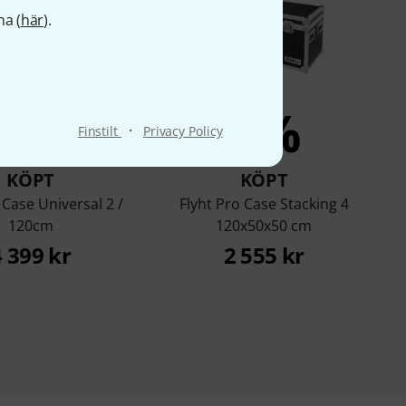
na (
här
).
6%
3%
·
Finstilt
Privacy Policy
KÖPT
KÖPT
 Case Universal 2 /
Flyht Pro Case Stacking 4
120cm
120x50x50 cm
4 399 kr
2 555 kr