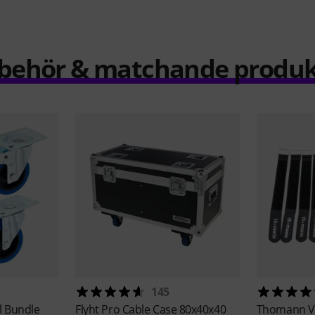
llbehör & matchande produk
145
l Bundle
Flyht Pro
Cable Case 80x40x40
Thomann
V