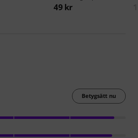
49 kr
1
Betygsätt nu