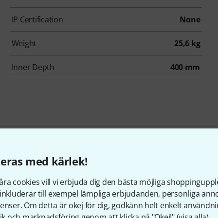
IP Certification
None
Weight
25,6 kg
Inner Depth
400 mm
eras med kärlek!
under som tittade på denn
ra cookies vill vi erbjuda dig den bästa möjliga shoppingupple
inkluderar till exempel lämpliga erbjudanden, personliga an
enser. Om detta är okej för dig, godkänn helt enkelt användni
tik och marknadsföring genom att klicka på "Okej!" (
visa alla
).