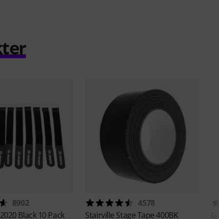
ter
8902
4578
2020 Black 10 Pack
Stairville
Stage Tape 400BK
G