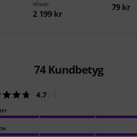
Wheels
79 kr
2 199 kr
74
Kundbetyg
4.7
/ 5
TET
ION