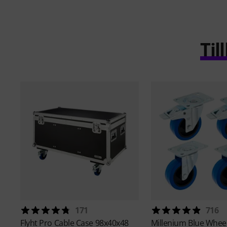
Ti
171
716
Flyht Pro
Cable Case 98x40x48
Millenium
Blue Whee