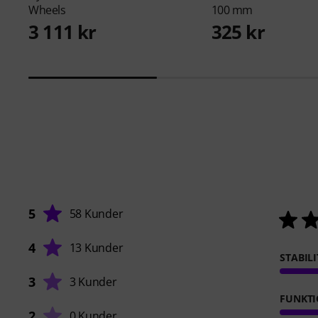
Wheels
100 mm
3 111 kr
325 kr
5
58 Kunder
4
13 Kunder
STABILI
3
3 Kunder
FUNKT
2
0 Kunder