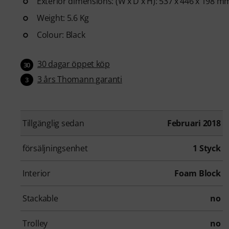
Exterior dimensions: (W x D x H): 537 x 446 x 198 m
Weight: 5.6 Kg
Colour: Black
30 dagar öppet köp
30
3 års Thomann garanti
3
Tillgänglig sedan
Februari 2018
försäljningsenhet
1 Styck
Interior
Foam Block
Stackable
no
Trolley
no