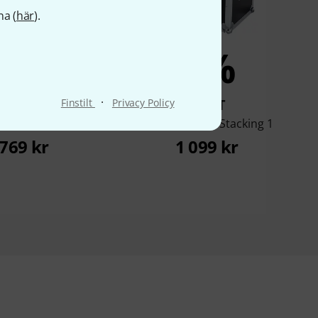
na (
här
).
7%
6%
·
KÖPT
KÖPT
Finstilt
Privacy Policy
 Case Pick and Pack
Flyht Pro Case Stacking 1
769 kr
1 099 kr