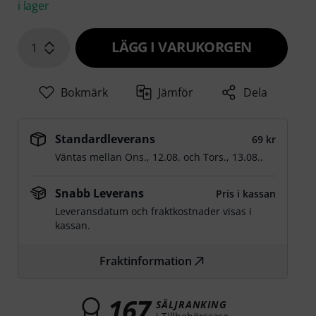
i lager
LÄGG I VARUKORGEN
1
Bokmärk
Jämför
Dela
Standardleverans
69 kr
Väntas mellan
Ons., 12.08.
och
Tors., 13.08.
.
Snabb Leverans
Pris i kassan
Leveransdatum och fraktkostnader visas i
kassan.
Fraktinformation
167
SÄLJRANKING