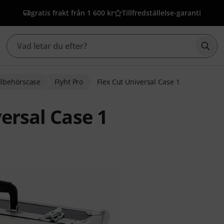
gratis frakt från 1 600 kr
Tillfredställelse-garanti
Börj
llbehörscase
Flyht Pro
Flex Cut Universal Case 1
versal Case 1