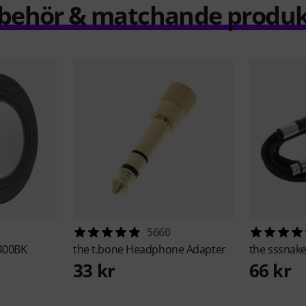
llbehör & matchande produk
5660
400BK
the t.bone
Headphone Adapter
the sssnak
33 kr
66 kr