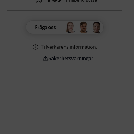
i Tillbehörscase
Fråga oss
Tillverkarens information.
Säkerhetsvarningar