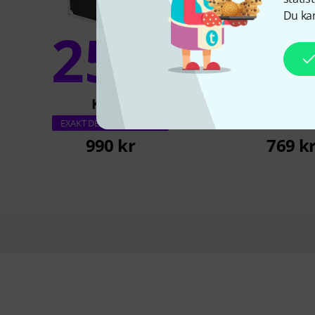
Du kan
25%
13
KÖPT
KÖPT
Flyht Pro WP Safe 
EXAKT DENNA PRODUKT
990 kr
769 k