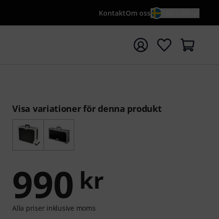
Kontakt
Om oss
SV / KR
a sökningen med söktermen {searchTerm}
Visa variationer för denna produkt
990
kr
Alla priser inklusive moms