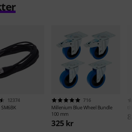
ter
12374
716
e
SM6BK
Millenium
Blue Wheel Bundle
th
100 mm
8
325 kr