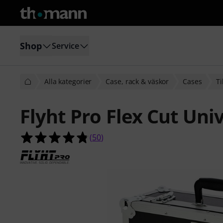
Shop
Service
Alla kategorier
Case, rack & väskor
Cases
Ti
Flyht Pro Flex Cut Uni
4.8 av 5 stjärnor från 50 kundbetyg
(
50
)