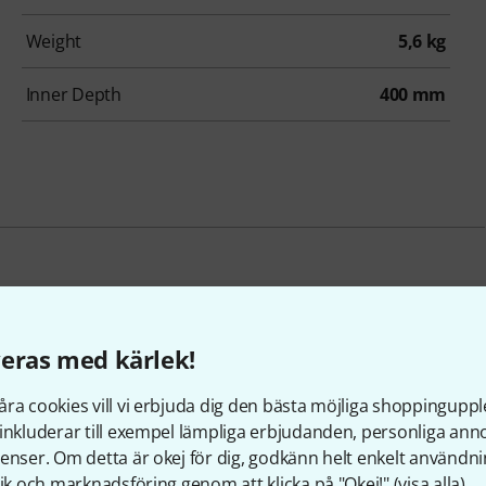
Weight
5,6 kg
Inner Depth
400 mm
under som tittade på denn
eras med kärlek!
ra cookies vill vi erbjuda dig den bästa möjliga shoppingupple
inkluderar till exempel lämpliga erbjudanden, personliga an
enser. Om detta är okej för dig, godkänn helt enkelt användni
tik och marknadsföring genom att klicka på "Okej!" (
visa alla
).