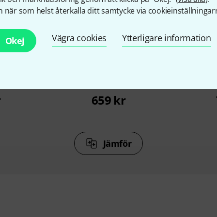
 när som helst återkalla ditt samtycke via cookieinställningar
%
7%
Vägra cookies
Ytterligare information
Okej
KÖPT
Box 5 IP65
Flyht Pro WP Safe Box 4 IP65
Flyht Pro
r
659 kr
Jämför