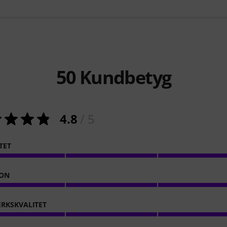
50
Kundbetyg
4.8
/ 5
TET
ION
RKSKVALITET