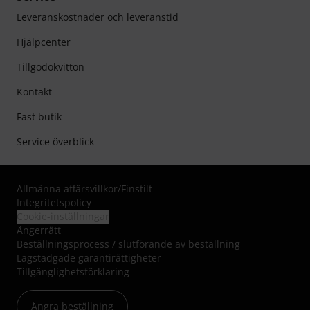
Leveranskostnader och leveranstid
Hjälpcenter
Tillgodokvitton
Kontakt
Fast butik
Service överblick
Allmänna affärsvillkor
/
Finstilt
Integritetspolicy
Cookie-inställningar
Ångerrätt
Beställningsprocess / slutförande av beställning
Lagstadgade garantirättigheter
Tillgänglighetsförklaring
Ångra beställning