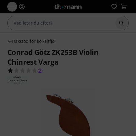
Börja 
Hakstöd för fiol/altfiol
Conrad Götz ZK253B Violin
Chinrest Varga
1.0 av 5 stjärnor från 2 kundbetyg
(
2
)