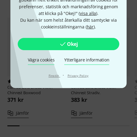
Jämför alternativ
preferenser, statistik och marknadsföring genom
att klicka på "Okej!" (
visa alla
).
Du kan när som helst återkalla ditt samtycke via
cookieinställningarna (
här
).
Okej
Vägra cookies
Ytterligare information
·
Finstilt
Privacy Policy
6
13
Conrad Götz
ZK305 Violin
Conrad Götz
ZK306 Violin
C
Chinrest Boxwood
Chinrest Stradiv.
C
371 kr
383 kr
Jämför
Jämför