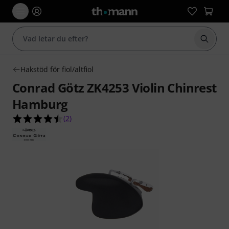
Börja 
Hakstöd för fiol/altfiol
Conrad Götz ZK4253 Violin Chinrest
Hamburg
4.5 av 5 stjärnor från 2 kundbetyg
(
2
)