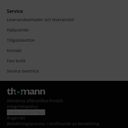
Service
Leveranskostnader och leveranstid
Hjälpcenter
Tillgodokvitton
Kontakt
Fast butik
Service överblick
Allmänna affärsvillkor
/
Finstilt
Integritetspolicy
Cookie-inställningar
Ångerrätt
Beställningsprocess / slutförande av beställning