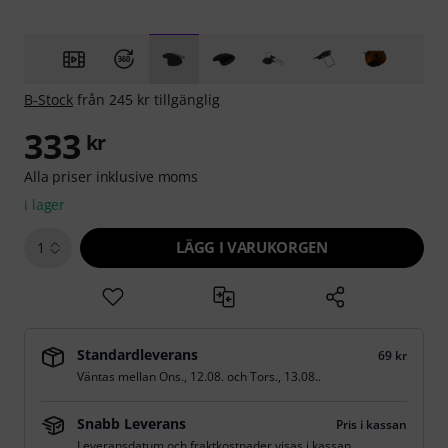
B-Stock
från 245 kr tillgänglig
333
kr
Alla priser inklusive moms
i lager
LÄGG I VARUKORGEN
1
Standardleverans
69 kr
Väntas mellan
Ons., 12.08.
och
Tors., 13.08.
.
Snabb Leverans
Pris i kassan
Leveransdatum och fraktkostnader visas i kassan.