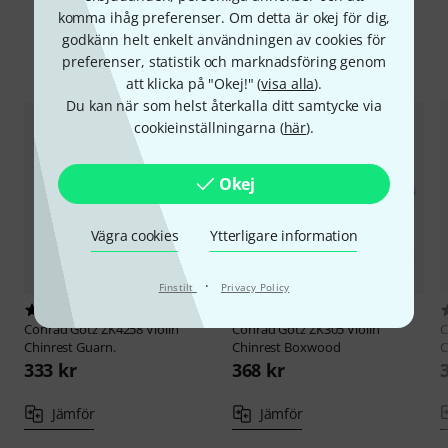
komma ihåg preferenser. Om detta är okej för dig,
godkänn helt enkelt användningen av cookies för
Jämför alternativ
preferenser, statistik och marknadsföring genom
att klicka på "Okej!" (
visa alla
).
Du kan när som helst återkalla ditt samtycke via
cookieinställningarna (
här
).
Okej
Vägra cookies
Ytterligare information
·
Finstilt
Privacy Policy
5
6
Conrad Götz
ZK4258 Violin
Conrad Götz
ZK305 Violin
C
Chinrest Guarn.
Chinrest Boxwood
C
333 kr
368 kr
Jämför
Jämför