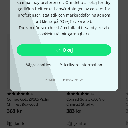
komma ihåg preferenser. Om detta är okej för dig,
godkänn helt enkelt användningen av cookies för
preferenser, statistik och marknadsföring genom
att klicka på "Okej!" (
visa alla
).
Jämför alternativ
Du kan när som helst återkalla ditt samtycke via
cookieinställningarna (
här
).
Okej
Vägra cookies
Ytterligare information
·
Finstilt
Privacy Policy
6
13
Conrad Götz
ZK305 Violin
Conrad Götz
ZK306 Violin
C
Chinrest Boxwood
Chinrest Stradiv.
C
368 kr
383 kr
Jämför
Jämför