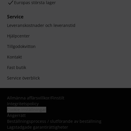
Europas största lager
Service
Leveranskostnader och leveranstid
Hjälpcenter
Tillgodokvitton
Kontakt
Fast butik
Service överblick
Allmänna affärsvillkor
/
Finstilt
Integritetspolicy
Cookie-inställningar
Ångerrätt
Beställningsprocess / slutförande av beställning
Lagstadgade garantirättigheter