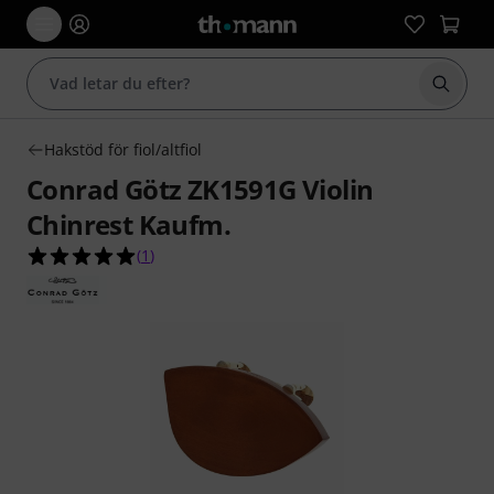
Börja 
Hakstöd för fiol/altfiol
Conrad Götz ZK1591G Violin
Chinrest Kaufm.
5.0 av 5 stjärnor från 1 kundbetyg
(
1
)