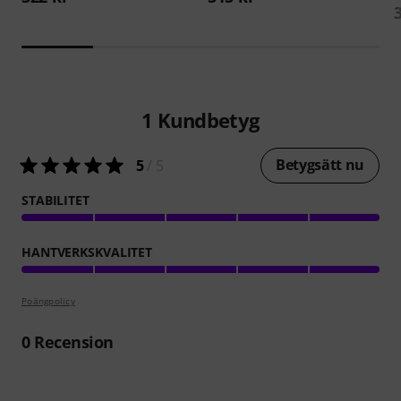
1
Kundbetyg
Betygsätt nu
5
/ 5
STABILITET
HANTVERKSKVALITET
Poängpolicy
0
Recension