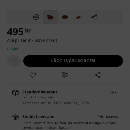
495
kr
Alla priser inklusive moms
i lager
LÄGG I VARUKORGEN
1
Standardleverans
69 kr
Från 1 600 kr gratis
Väntas mellan
Tis., 11.08.
och
Ons., 12.08.
.
Snabb Leverans
Pris i kassan
Beställ inom
5 Tim. 40 Min.
för snabbast möjliga leverans.
Leveransdatum visas i kassan.