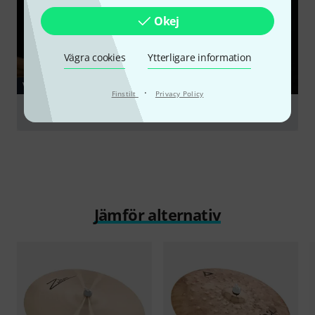
Okej
Vägra cookies
Ytterligare information
VIDEO
·
Finstilt
Privacy Policy
Zultan 22 Heritage Crash
Spela
Jämför alternativ