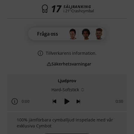
17
SÄLJRANKING
i 21’’ Crashcymbal
Fråga oss
Tillverkarens information.
Säkerhetsvarningar
Ljudprov
Hard-Softstick
0:00
0:00
100% jämförbara cymballjud inspelade med vår
exklusiva Cymbot