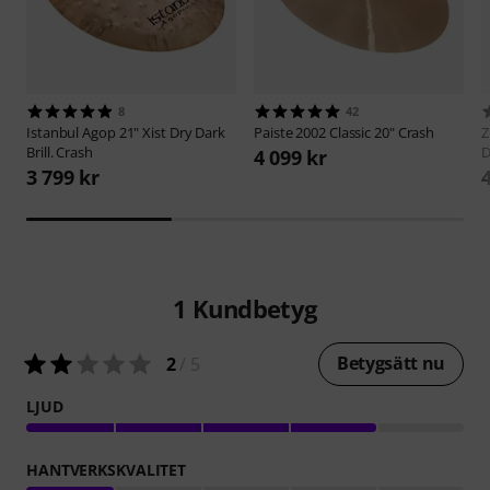
8
42
Istanbul Agop
21" Xist Dry Dark
Paiste
2002 Classic 20" Crash
Z
Brill. Crash
4 099 kr
3 799 kr
1
Kundbetyg
Betygsätt nu
2
/ 5
LJUD
HANTVERKSKVALITET