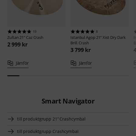
19
8
Zultan
21" Caz Crash
Istanbul Agop
21" Xist Dry Dark
I
Brill. Crash
B
2 999 kr
3 799 kr
Jämför
Jämför
Smart Navigator
till produktgrupp 21’’ Crashcymbal
till produktgrupp Crashcymbal