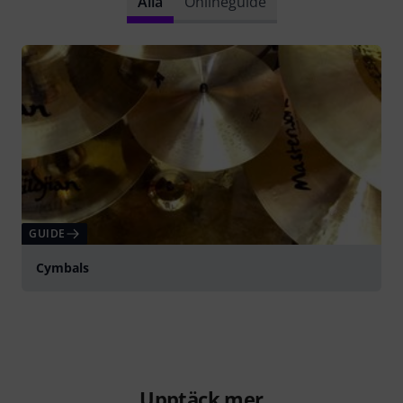
Alla
Onlineguide
GUIDE
Cymbals
Upptäck mer