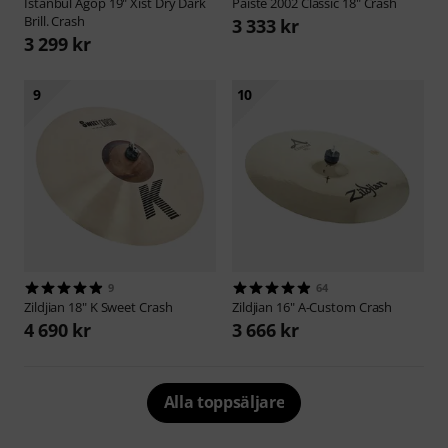
Istanbul Agop
19" Xist Dry Dark
Paiste
2002 Classic 18" Crash
Brill. Crash
3 333 kr
3 299 kr
9
10
9
64
Zildjian
18" K Sweet Crash
Zildjian
16" A-Custom Crash
4 690 kr
3 666 kr
Alla toppsäljare