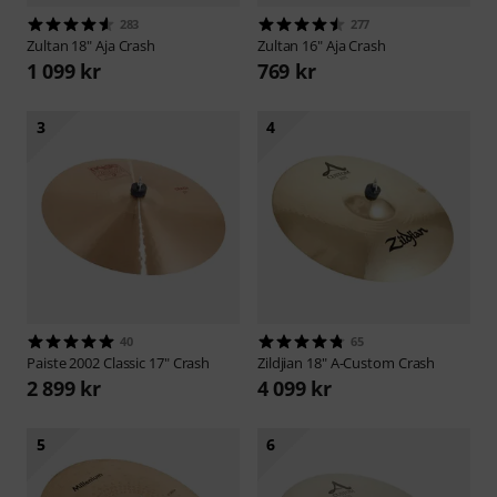
283
277
Zultan
18" Aja Crash
Zultan
16" Aja Crash
1 099 kr
769 kr
3
4
40
65
Paiste
2002 Classic 17" Crash
Zildjian
18" A-Custom Crash
2 899 kr
4 099 kr
5
6