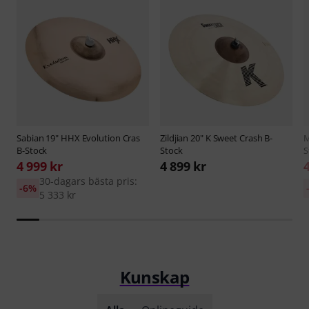
Sabian
19" HHX Evolution Cras
Zildjian
20" K Sweet Crash B-
M
B-Stock
Stock
S
4 999 kr
4 899 kr
30-dagars bästa pris:
-6%
5 333 kr
Kunskap