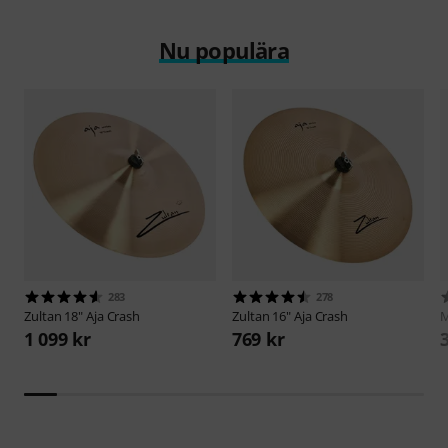
Nu populära
283
278
Zultan
18" Aja Crash
Zultan
16" Aja Crash
M
1 099 kr
769 kr