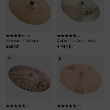
181
27
Millenium
16" B20 Crash
Zildjian
19" A-Custom Crash
568 kr
4 444 kr
7
8
9
93