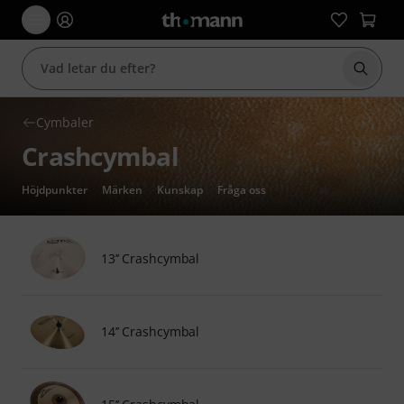
Börja 
Cymbaler
Crashcymbal
Höjdpunkter
Märken
Kunskap
Fråga oss
13’’ Crashcymbal
14’’ Crashcymbal