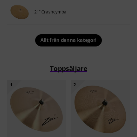
21’’ Crashcymbal
Allt från denna kategori
Toppsäljare
1
2