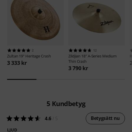
2
12
Zultan
19" Heritage Crash
Zildjian
18" A-Series Medium
Thin Crash
3 333 kr
3 790 kr
5
Kundbetyg
Betygsätt nu
4.6
/ 5
LJUD