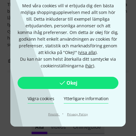
Thomanns hemsida! Bra Thomann, ett utmärkt sätt att hitta
Med våra cookies vill vi erbjuda dig den bästa
bland mängden cymbaler genom ljudprover! Och cymbalen
möjliga shoppingupplevelsen med allt som hör
låter precis som ljudprovet på Thomanns hemsida! Jag
till. Detta inkluderar till exempel lämpliga
tycker att den är väldigt bra, särskilt jämfört med andra
erbjudanden, personliga annonser och att
cymbaler som erbjuds på marknaden till det här priset! Jag
komma ihåg preferenser. Om detta är okej för dig,
har fortfarande en 22-tums piaste från 1979 euro. Jag ska
godkänn helt enkelt användningen av cookies för
smida en klocka av den och köpa 22-tums Caz från Zultan!
preferenser, statistik och marknadsföring genom
att klicka på "Okej!" (
visa alla
).
Du kan när som helst återkalla ditt samtycke via
0
2
ANMÄL RECENSION
cookieinställningarna (
här
).
Okej
Läs alla recensioner
Vägra cookies
Ytterligare information
Visste du?
·
Finstilt
Privacy Policy
Alla
videos
Onlineguide