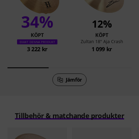
34%
12%
KÖPT
KÖPT
Zultan 18" Aja Crash
EXAKT DENNA PRODUKT
3 222 kr
1 099 kr
Jämför
Tillbehör & matchande produkter