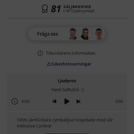
81
SÄLJRANKING
i 18’’ Crashcymbal
Fråga oss
Tillverkarens information.
Säkerhetsvarningar
Ljudprov
Hard-Softstick
0:00
0:00
100% jämförbara cymballjud inspelade med vår
exklusiva Cymbot