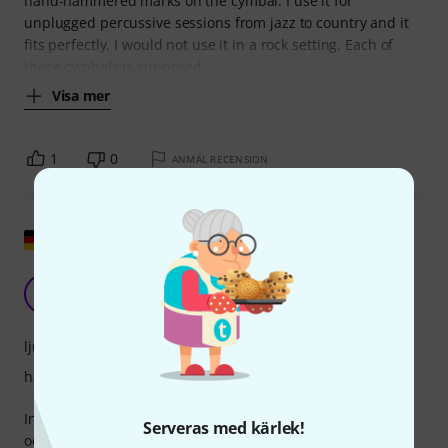
hand-hammered marks on the cymbal. I use it for
unplugged percussive sessions from jazz to country and it
fits perfectly. I would not use it in a rock setting. Each of
these cymbals is supposed
Visa mer
1
0
ANMÄL RECENSION
Visa original
Bättre än ett plåttak
C
ClaudSound 15.08.2022
ljud
hantverkskvalitet
Innan jag köpte hade jag redan undersökt flera cymbaler
Serveras med kärlek!
och lyssnat på soundtracket till de olika cymbalerna på