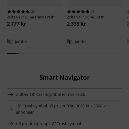
25
15
Zultan
18" Dune Trash Crash
Zultan
18" Dune Crash
Z
2 777 kr
2 333 kr
Jämför
Jämför
Smart Navigator
Zultan 18’’ Crashcymbal en överblick
18’’ Crashcymbal till priser från 3000 kr - 3500 kr
annonser
till produktgrupp 18’’ Crashcymbal