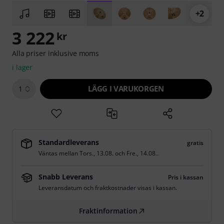
+2
3 222
kr
Alla priser inklusive moms
i lager
LÄGG I VARUKORGEN
1
Standardleverans
gratis
Väntas mellan
Tors., 13.08.
och
Fre., 14.08.
.
Snabb Leverans
Pris i kassan
Leveransdatum och fraktkostnader visas i kassan.
Fraktinformation