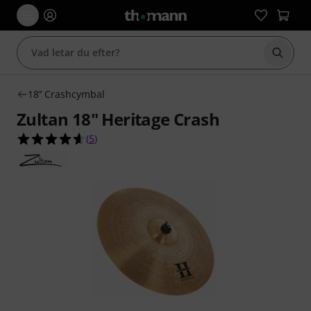
Börja 
18’’ Crashcymbal
Zultan 18" Heritage Crash
4.6 av 5 stjärnor från 5 kundbetyg
(
5
)