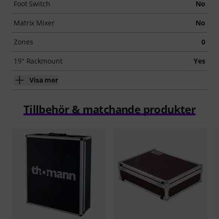
Foot Switch
No
Matrix Mixer
No
Zones
0
19" Rackmount
Yes
Visa mer
Tillbehör & matchande produkter