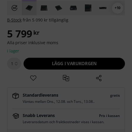
+10
B-Stock
från 5 090 kr tillgänglig
5 799
kr
Alla priser inklusive moms
i lager
LÄGG I VARUKORGEN
1
Standardleverans
gratis
Väntas mellan
Ons., 12.08.
och
Tors., 13.08.
.
Snabb Leverans
Pris i kassan
Leveransdatum och fraktkostnader visas i kassan.