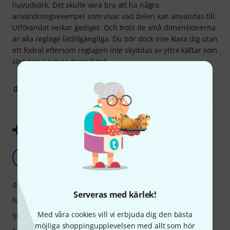
huvudvärk. Det skulle vara bra att ha några
användningsexempel som visar vad delen kan användas till.
Utförandet verkar gediget. Och trots de små dimensionerna
är alla reglage lättillgängliga. Du bör dock inte klara dig utan
ett fodral eftersom reglagen inte skyddas av yttre käftar som
sträcker sig över deras höjd.
4
0
ANMÄL RECENSION
Visa original
Mg16x
HY
Hps Yamaha 25.04.2023
drift
Serveras med kärlek!
funktioner
Med våra cookies vill vi erbjuda dig den bästa
ljud
möjliga shoppingupplevelsen med allt som hör