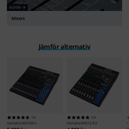
GUIDE
Mixers
Jämför alternativ
193
328
Yamaha
MG16XU
Yamaha
MG12 XU