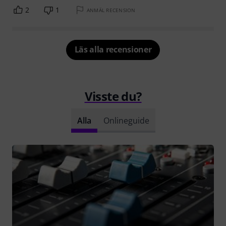
2
1
ANMÄL RECENSION
Läs alla recensioner
Visste du?
Alla
Onlineguide