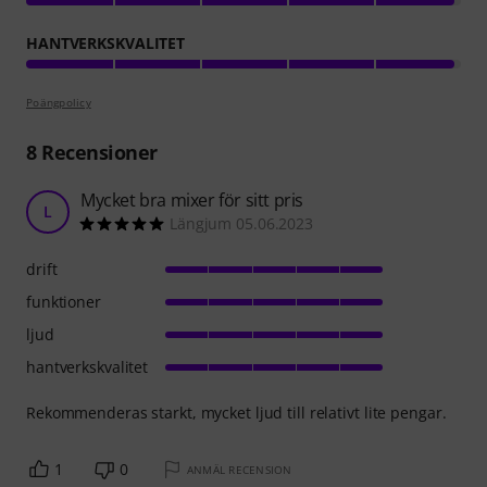
HANTVERKSKVALITET
Poängpolicy
8
Recensioner
Mycket bra mixer för sitt pris
L
Längjum 05.06.2023
drift
funktioner
ljud
hantverkskvalitet
Rekommenderas starkt, mycket ljud till relativt lite pengar.
1
0
ANMÄL RECENSION