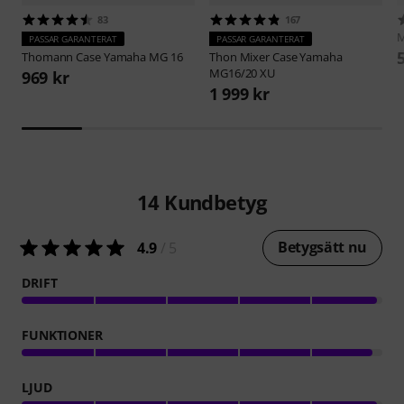
83
167
M
PASSAR GARANTERAT
PASSAR GARANTERAT
Thomann
Case Yamaha MG 16
Thon
Mixer Case Yamaha
MG16/20 XU
969 kr
1 999 kr
14
Kundbetyg
Betygsätt nu
4.9
/ 5
DRIFT
FUNKTIONER
LJUD