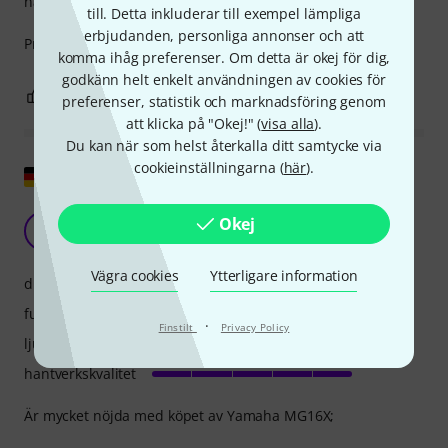
hantverkskvalitet
till. Detta inkluderar till exempel lämpliga
erbjudanden, personliga annonser och att
Priset och kvaliteten är rätt.
komma ihåg preferenser. Om detta är okej för dig,
godkänn helt enkelt användningen av cookies för
2
0
ANMÄL RECENSION
preferenser, statistik och marknadsföring genom
att klicka på "Okej!" (
visa alla
).
Du kan när som helst återkalla ditt samtycke via
cookieinställningarna (
här
).
Visa original
Lysande mixer för mindre band/spelningar
Okej
A
Anonym 05.03.2023
Vägra cookies
Ytterligare information
drift
funktioner
·
Finstilt
Privacy Policy
ljud
hantverkskvalitet
Är mycket nöjda med köpet av Yamaha MG16X;