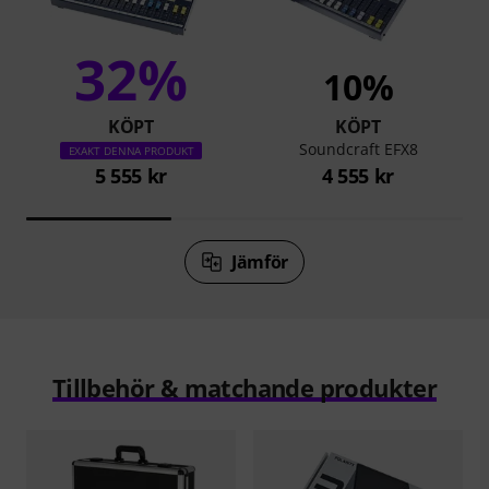
32%
10%
KÖPT
KÖPT
Soundcraft EFX8
EXAKT DENNA PRODUKT
5 555 kr
4 555 kr
Jämför
Tillbehör & matchande produkter