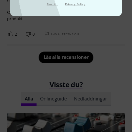
·
Finstilt
Privacy Policy
Oklanderlig ljudkvalitet! Så många funktioner i en kompakt
produkt
2
0
ANMÄL RECENSION
Läs alla recensioner
Visste du?
Alla
Onlineguide
Nedladdningar