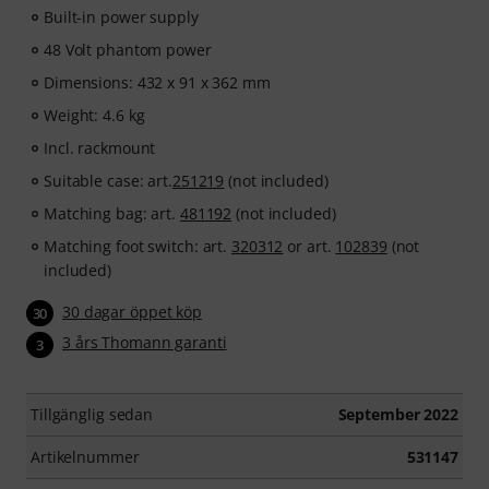
Built-in power supply
48 Volt phantom power
Dimensions: 432 x 91 x 362 mm
Weight: 4.6 kg
Incl. rackmount
Suitable case: art.
251219
(not included)
Matching bag: art.
481192
(not included)
Matching foot switch: art.
320312
or art.
102839
(not
included)
30 dagar öppet köp
30
3 års Thomann garanti
3
Tillgänglig sedan
September 2022
Artikelnummer
531147