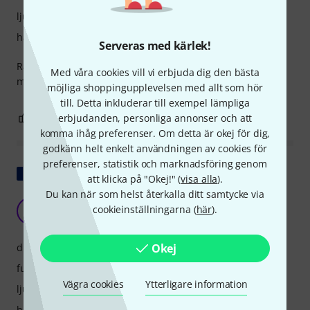
ljud
hantverkskvalitet
Serveras med kärlek!
Rattarna är både fasta och mjuka; en utmärkt mixer med
Med våra cookies vill vi erbjuda dig den bästa
mycket bra ljud.
möjliga shoppingupplevelsen med allt som hör
till. Detta inkluderar till exempel lämpliga
4
0
erbjudanden, personliga annonser och att
ANMÄL RECENSION
komma ihåg preferenser. Om detta är okej för dig,
godkänn helt enkelt användningen av cookies för
preferenser, statistik och marknadsföring genom
Visa original
att klicka på "Okej!" (
visa alla
).
Du kan när som helst återkalla ditt samtycke via
Varumärket överträffar sig själv!
cookieinställningarna (
här
).
C
Christian998 04.06.2024
drift
Okej
funktioner
Vägra cookies
Ytterligare information
ljud
hantverkskvalitet