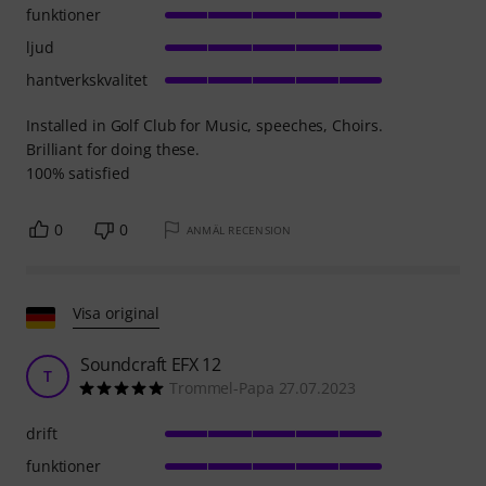
funktioner
ljud
hantverkskvalitet
Installed in Golf Club for Music, speeches, Choirs.
Brilliant for doing these.
100% satisfied
0
0
ANMÄL RECENSION
Visa original
Soundcraft EFX 12
T
Trommel-Papa 27.07.2023
drift
funktioner