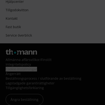
Hjälpcenter
Tillgodokvitton
Kontakt
Fast butik
Service överblick
Allmänna affärsvillkor
/
Finstilt
Integritetspolicy
Cookie-inställningar
Ångerrätt
Beställningsprocess / slutförande av beställning
Lagstadgade garantirättigheter
Tillgänglighetsförklaring
Ångra beställning