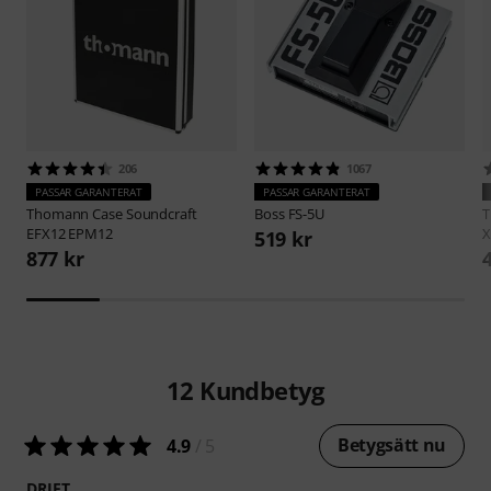
206
1067
PASSAR GARANTERAT
PASSAR GARANTERAT
Thomann
Case Soundcraft
Boss
FS-5U
EFX12 EPM12
X
519 kr
877 kr
12
Kundbetyg
Betygsätt nu
4.9
/ 5
DRIFT