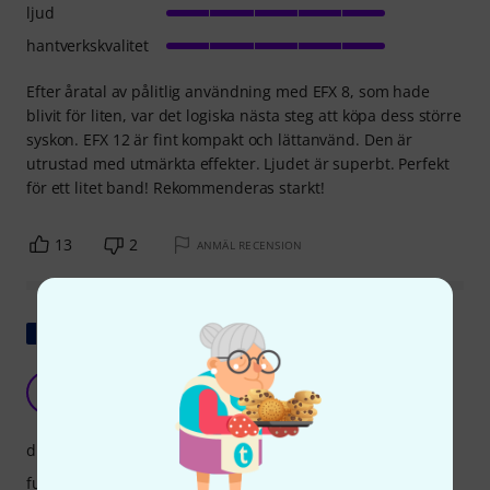
ljud
hantverkskvalitet
Efter åratal av pålitlig användning med EFX 8, som hade
blivit för liten, var det logiska nästa steg att köpa dess större
syskon. EFX 12 är fint kompakt och lättanvänd. Den är
utrustad med utmärkta effekter. Ljudet är superbt. Perfekt
för ett litet band! Rekommenderas starkt!
13
2
ANMÄL RECENSION
Visa original
Bra bord
G
genz 14.12.2022
drift
funktioner