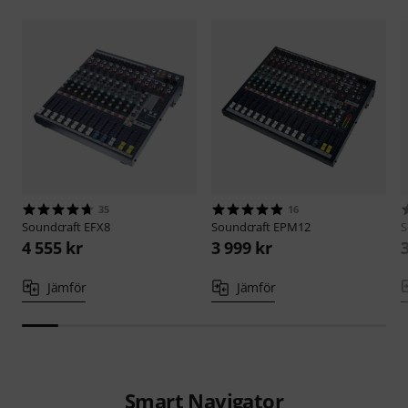
35
16
Soundcraft
EFX8
Soundcraft
EPM12
S
4 555 kr
3 999 kr
Jämför
Jämför
Smart Navigator