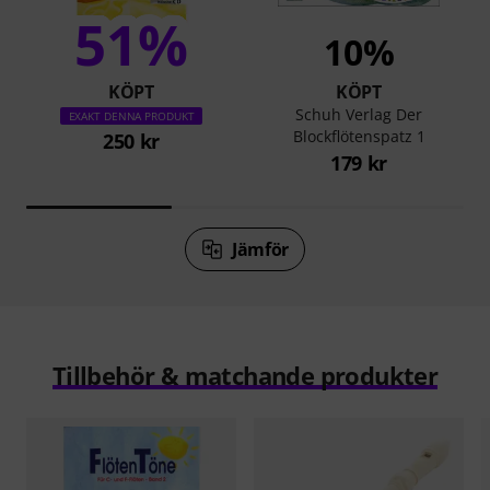
51%
10%
KÖPT
KÖPT
Schuh Verlag Der
EXAKT DENNA PRODUKT
Blockflötenspatz 1
250 kr
179 kr
Jämför
Tillbehör & matchande produkter