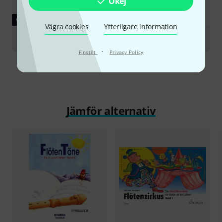
Okej
GUIDE
Vägra cookies
Ytterligare information
Recorders
·
Finstilt
Privacy Policy
Jämför alternativ