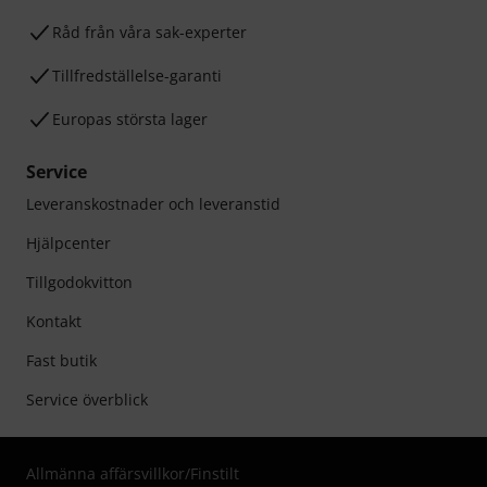
Råd från våra sak-experter
Tillfredställelse-garanti
Europas största lager
Service
Leveranskostnader och leveranstid
Hjälpcenter
Tillgodokvitton
Kontakt
Fast butik
Service överblick
Allmänna affärsvillkor
/
Finstilt