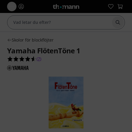
Börja 
Skolor för blockflöjter
Yamaha FlötenTöne 1
4.6 av 5 stjärnor från 7 kundbetyg
(
7
)