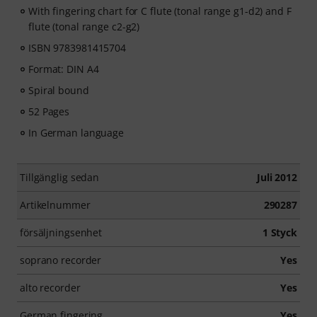
With fingering chart for C flute (tonal range g1-d2) and F
flute (tonal range c2-g2)
ISBN 9783981415704
Format: DIN A4
Spiral bound
52 Pages
In German language
Tillgänglig sedan
Juli 2012
Artikelnummer
290287
försäljningsenhet
1 Styck
soprano recorder
Yes
alto recorder
Yes
German fingering
Yes