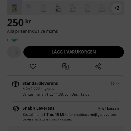
+2
250
kr
Alla priser inklusive moms
i lager
LÄGG I VARUKORGEN
1
Standardleverans
69 kr
Från 1 600 kr gratis
Väntas mellan
Tis., 11.08.
och
Ons., 12.08.
.
Snabb Leverans
Pris i kassan
Beställ inom
3 Tim. 10 Min.
för snabbast möjliga leverans.
Leveransdatum visas i kassan.