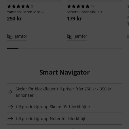
2
14
Yamaha
FlötenTöne 2
Schott
Flötenzirkus 1
S
B
250 kr
179 kr
Jämför
Jämför
Smart Navigator
Skolor för blockflöjter till priser från 250 kr - 350 kr
annonser
till produktgrupp Skolor för blockflöjter
till produktgrupp Noter för blockflöjt