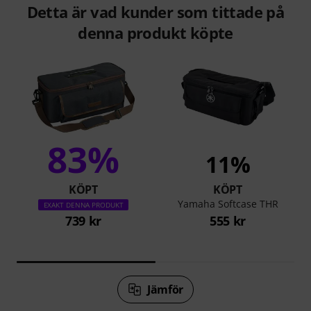
Detta är vad kunder som tittade på
denna produkt köpte
83%
11%
KÖPT
KÖPT
Yamaha Softcase THR
EXAKT DENNA PRODUKT
739 kr
555 kr
Jämför