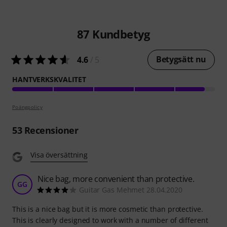
87
Kundbetyg
Betygsätt nu
4.6
/ 5
HANTVERKSKVALITET
Poängpolicy
53
Recensioner
Visa översättning
Nice bag, more convenient than protective.
GG
Guitar Gas Mehmet 28.04.2020
This is a nice bag but it is more cosmetic than protective.
This is clearly designed to work with a number of different