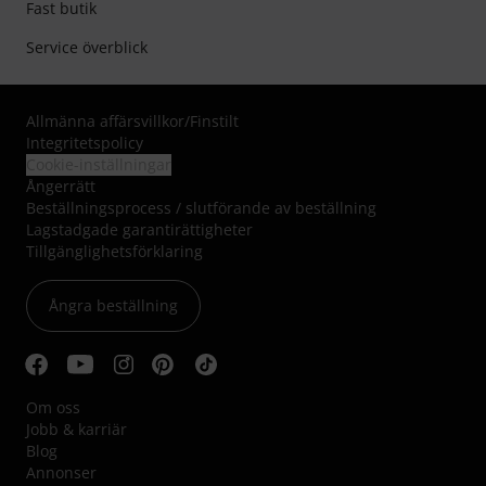
Fast butik
Service överblick
Allmänna affärsvillkor
/
Finstilt
Integritetspolicy
Cookie-inställningar
Ångerrätt
Beställningsprocess / slutförande av beställning
Lagstadgade garantirättigheter
Tillgänglighetsförklaring
Ångra beställning
Om oss
Jobb & karriär
Blog
Annonser