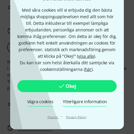
0
0
ANMÄL RECENSION
Med våra cookies vill vi erbjuda dig den bästa
möjliga shoppingupplevelsen med allt som hör
till. Detta inkluderar till exempel lämpliga
Visa översättning
erbjudanden, personliga annonser och att
komma ihåg preferenser. Om detta är okej för dig,
godkänn helt enkelt användningen av cookies för
Very good
Y
preferenser, statistik och marknadsföring genom
Yggdrasill 01.07.2021
att klicka på "Okej!" (
visa alla
).
Nice case for the THR Amp's.
Du kan när som helst återkalla ditt samtycke via
I use it with a THR30ii Wireless, which takes the whole space
cookieinställningarna (
här
).
of the inside compartiment.
The front pocket is however large enough to hold several
Okej
power plugs
Vägra cookies
Ytterligare information
0
1
ANMÄL RECENSION
·
Finstilt
Privacy Policy
Visa översättning