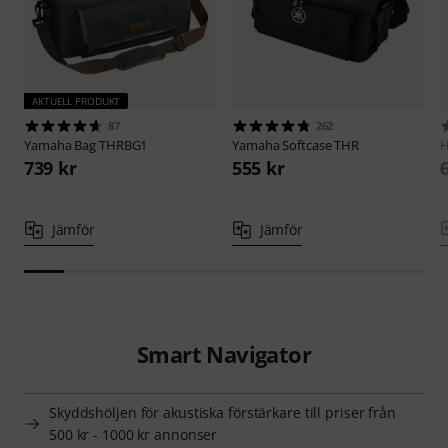
AKTUELL PRODUKT
87
262
Yamaha
Bag THRBG1
Yamaha
Softcase THR
H
739 kr
555 kr
Jämför
Jämför
Smart Navigator
Skyddshöljen för akustiska förstärkare till priser från
500 kr - 1000 kr annonser