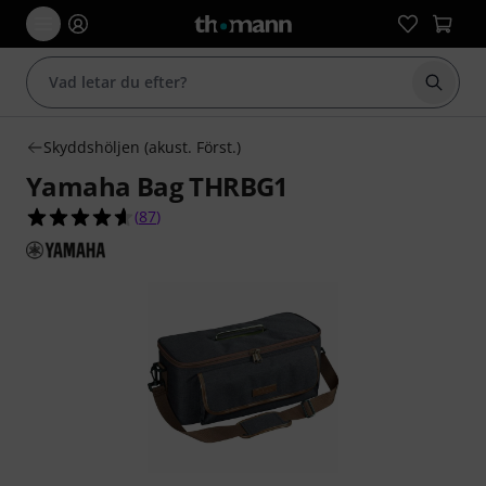
Börja 
Skyddshöljen (akust. Först.)
Yamaha Bag THRBG1
4.6 av 5 stjärnor från 87 kundbetyg
(
87
)