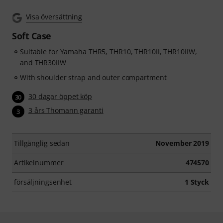
Visa översättning
Soft Case
Suitable for Yamaha THR5, THR10, THR10II, THR10IIW,
and THR30IIW
With shoulder strap and outer compartment
30 dagar öppet köp
30
3 års Thomann garanti
3
Tillgänglig sedan
November 2019
Artikelnummer
474570
försäljningsenhet
1 Styck