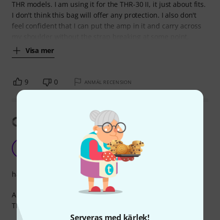
THR models. I am using it for the THR-30 II, it just about fits.
I don't think this bag will offer any protection. I also don't
feel confident that I can put the amp in it and carry across
my shoulder without the strap breaking at some point.
Visa mer
9
0
ANMÄL RECENSION
Visa översättning
Yamaha heritage
O
Owyeah 22.07.2026
hantverkskvalitet
Amazing product, excelente quality and perfect fit for ther
THR
Serveras med kärlek!