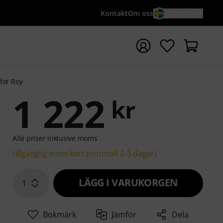
Kontakt
Om oss
SV / KR
a sökningen med söktermen {searchTerm}
for Roy
1 222
kr
Alla priser inklusive moms
tillgänglig inom kort (normalt 2-5 dagar)
LÄGG I VARUKORGEN
1
Bokmärk
Jämför
Dela