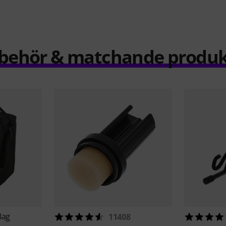
llbehör & matchande produk
Bag
11408