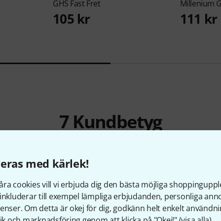
GHS
Fast Fret
Millenium
G
105 kr
111 kr
7
Kundbetyg
eras med kärlek!
ra cookies vill vi erbjuda dig den bästa möjliga shoppingupple
4.9
/ 5
inkluderar till exempel lämpliga erbjudanden, personliga an
enser. Om detta är okej för dig, godkänn helt enkelt användni
RKSKVALITET
tik och marknadsföring genom att klicka på "Okej!" (
visa alla
).