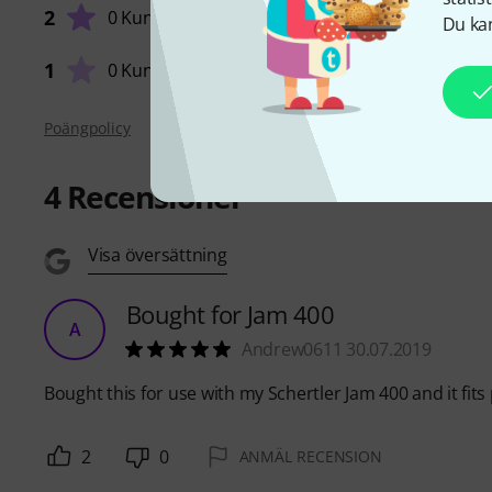
2
0 Kunder
Du kan
1
0 Kunder
Poängpolicy
4
Recensioner
Visa översättning
Bought for Jam 400
A
Andrew0611 30.07.2019
Bought this for use with my Schertler Jam 400 and it fit
2
0
ANMÄL RECENSION