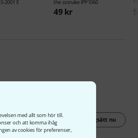
S-2001 E
the sssnake
IPP1060
T
49 kr
5
velsen med allt som hör till.
Betygsätt nu
nonser och att komma ihåg
ngen av cookies för preferenser,