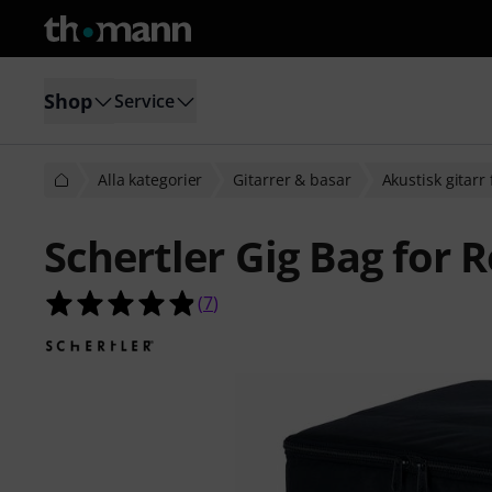
Shop
Service
Alla kategorier
Gitarrer & basar
Akustisk gitarr
Schertler Gig Bag for 
4.9 av 5 stjärnor från 7 kundbetyg
(
7
)