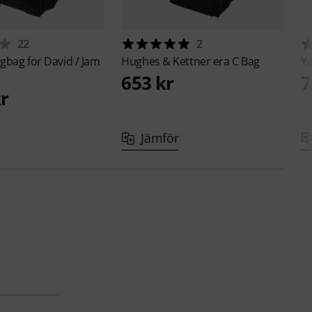
22
2
gbag for David / Jam
Hughes & Kettner
era C Bag
Y
653 kr
7
kr
Jämför