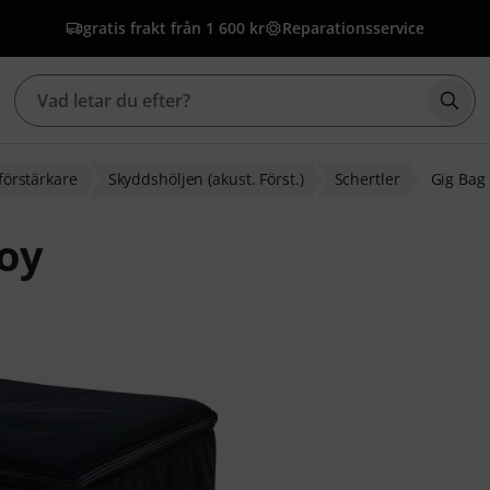
gratis frakt från 1 600 kr
Reparationsservice
Börj
 förstärkare
Skyddshöljen (akust. Först.)
Schertler
Gig Bag 
Roy