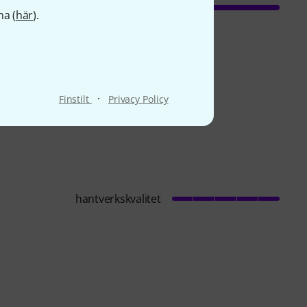
na (
här
).
·
Finstilt
Privacy Policy
hantverkskvalitet