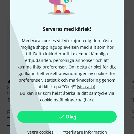
Jämför alternativ
Serveras med kärlek!
Med våra cookies vill vi erbjuda dig den bästa
möjliga shoppingupplevelsen med allt som hör
till. Detta inkluderar till exempel lämpliga
erbjudanden, personliga annonser och att
komma ihåg preferenser. Om detta är okej för dig,
godkänn helt enkelt användningen av cookies för
preferenser, statistik och marknadsföring genom
2
1
att klicka på "Okej!" (
visa alla
).
Xam Schrock
T-Shirt E-Guitar
Xam Schrock
T-Shirt Acoustic
X
Love XL
Hero S
F
Du kan när som helst återkalla ditt samtycke via
111 kr
111 kr
cookieinställningarna (
här
).
Jämför
Jämför
Okej
Vägra cookies
Ytterligare information