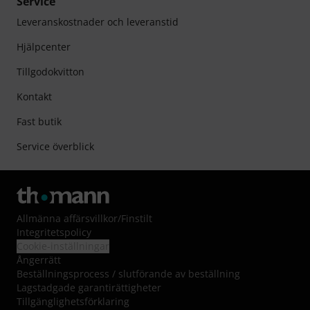
Service
Leveranskostnader och leveranstid
Hjälpcenter
Tillgodokvitton
Kontakt
Fast butik
Service överblick
Allmänna affärsvillkor
/
Finstilt
Integritetspolicy
Cookie-inställningar
Ångerrätt
Beställningsprocess / slutförande av beställning
Lagstadgade garantirättigheter
Tillgänglighetsförklaring