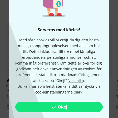
Jämför alternativ
Serveras med kärlek!
Med våra cookies vill vi erbjuda dig den bästa
möjliga shoppingupplevelsen med allt som hör
till. Detta inkluderar till exempel lämpliga
erbjudanden, personliga annonser och att
komma ihåg preferenser. Om detta är okej för dig,
godkänn helt enkelt användningen av cookies för
preferenser, statistik och marknadsföring genom
att klicka på "Okej!" (
visa alla
).
2
1
Xam Schrock
T-Shirt E-Guitar
Xam Schrock
T-Shirt Acoustic
X
Du kan när som helst återkalla ditt samtycke via
Love XL
Hero S
F
cookieinställningarna (
här
).
111 kr
111 kr
Okej
Jämför
Jämför