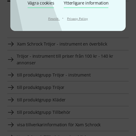
Vägra cookies
Ytterligare information
·
Finstilt
Privacy Policy
Smart Navigator
Xam Schrock Tröjor - instrument en överblick
Tröjor - instrument till priser från 100 kr - 140 kr
annonser
till produktgrupp Tröjor - instrument
till produktgrupp Tröjor
till produktgrupp Kläder
till produktgrupp Tillbehör
visa tillverkarinformation för Xam Schrock