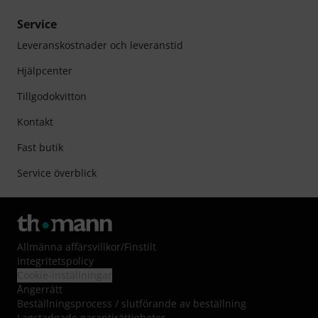
Service
Leveranskostnader och leveranstid
Hjälpcenter
Tillgodokvitton
Kontakt
Fast butik
Service överblick
Allmänna affärsvillkor
/
Finstilt
Integritetspolicy
Cookie-inställningar
Ångerrätt
Beställningsprocess / slutförande av beställning
Lagstadgade garantirättigheter