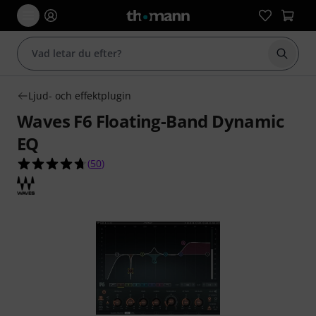
Börja 
Ljud- och effektplugin
Waves F6 Floating-Band Dynamic
EQ
4.7 av 5 stjärnor från 50 kundbetyg
(
50
)