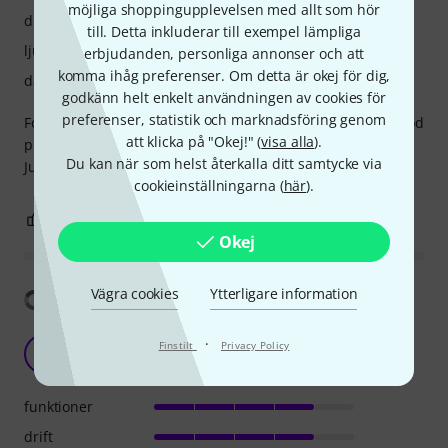
möjliga shoppingupplevelsen med allt som hör
drift
till. Detta inkluderar till exempel lämpliga
ljud/kvalitet
erbjudanden, personliga annonser och att
komma ihåg preferenser. Om detta är okej för dig,
datoranvändning
godkänn helt enkelt användningen av cookies för
preferenser, statistik och marknadsföring genom
For the 29 euros you cannot get something better. Very good
att klicka på "Okej!" (
visa alla
).
plugin.
Du kan när som helst återkalla ditt samtycke via
Just give it a try!
cookieinställningarna (
här
).
0
0
ANMÄL RECENSION
Okej
Vägra cookies
Ytterligare information
Visa översättning
Sidechain feature in Fl Studio
·
Finstilt
Privacy Policy
S
SupaBeatz 10.07.2024
funktioner
drift