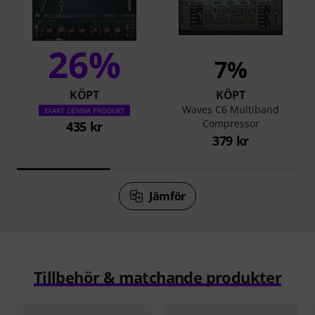
26%
7%
KÖPT
KÖPT
Waves C6 Multiband
EXAKT DENNA PRODUKT
Compressor
435 kr
379 kr
Jämför
Tillbehör & matchande produkter