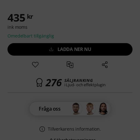
435
kr
ink moms
Omedelbart tillgänglig
LADDA NER NU
276
SÄLJRANKING
i Ljud- och effektplugin
Fråga oss
Tillverkarens information.