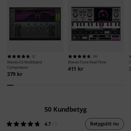
22
299
Waves
C6 Multiband
Waves
Tune Real-Time
t
Compressor
411 kr
379 kr
50
Kundbetyg
Betygsätt nu
4.7
/ 5