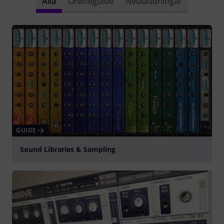
Alla
Onlineguide
Nedladdningar
GUIDE
Sound Libraries & Sampling