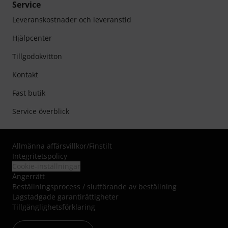
Service
Leveranskostnader och leveranstid
Hjälpcenter
Tillgodokvitton
Kontakt
Fast butik
Service överblick
Allmänna affärsvillkor
/
Finstilt
Integritetspolicy
Cookie-inställningar
Ångerrätt
Beställningsprocess / slutförande av beställning
Lagstadgade garantirättigheter
Tillgänglighetsförklaring