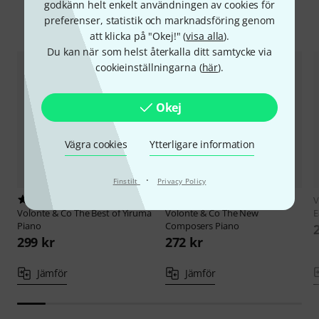
godkänn helt enkelt användningen av cookies för
Jämför alternativ
preferenser, statistik och marknadsföring genom
att klicka på "Okej!" (
visa alla
).
Du kan när som helst återkalla ditt samtycke via
cookieinställningarna (
här
).
Okej
Vägra cookies
Ytterligare information
·
Finstilt
Privacy Policy
3
3
V
Volonte & Co
The Best of Yiruma
Volonte & Co
The New
E
Piano
Composers Piano
299 kr
272 kr
Jämför
Jämför