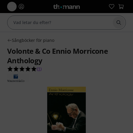
Börja 
Sångböcker för piano
Volonte & Co Ennio Morricone
Anthology
5.0 av 5 stjärnor från 1 kundbetyg
(
1
)