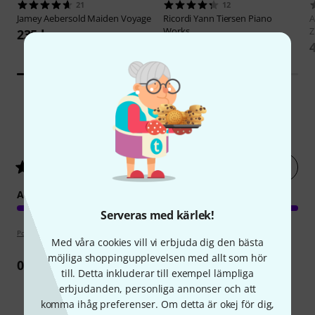
21
12
Jamey Aebersold
Maiden Voyage
Ricordi
Yann Tiersen Piano
A
Works
Z
235 kr
433 kr
1
Kundbetyg
Betygsätt nu
5
/ 5
ARRANGEMANG
Serveras med kärlek!
Poängpolicy
Med våra cookies vill vi erbjuda dig den bästa
möjliga shoppingupplevelsen med allt som hör
0
Recension
till. Detta inkluderar till exempel lämpliga
erbjudanden, personliga annonser och att
komma ihåg preferenser. Om detta är okej för dig,