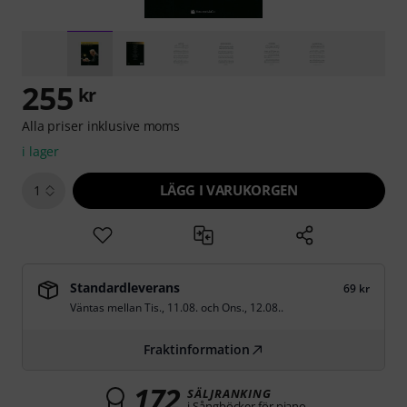
255
kr
Alla priser inklusive moms
i lager
LÄGG I VARUKORGEN
1
Standardleverans
69 kr
Väntas mellan
Tis., 11.08.
och
Ons., 12.08.
.
Fraktinformation
172
SÄLJRANKING
i Sångböcker för piano