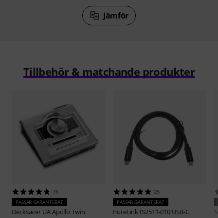
Jämför
Tillbehör & matchande produkter
76
25
PASSAR GARANTERAT
PASSAR GARANTERAT
Decksaver
UA Apollo Twin
PureLink
IS2511-010 USB-C