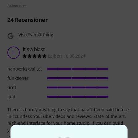
Poängpolicy
24
Recensioner
Visa översättning
It's a blast
L
Lajbert 10.06.2024
hantverkskvalitet
funktioner
drift
ljud
There is barely anything to say that hasn't been said before
in countless YouTube videos and reviews. State-of-the-art,
high-end interface for your home studio. If you can build
yourself a vocal or instrument chain within the UAD Apollo
ecosystem, then you will sound the same live and in the