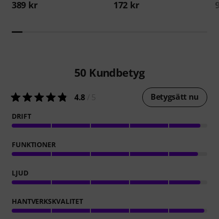
389 kr
172 kr
50
Kundbetyg
Betygsätt nu
4.8
/ 5
DRIFT
FUNKTIONER
LJUD
HANTVERKSKVALITET