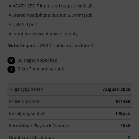
ADAT / SPDIF input and output (optical)
Stereo headphone output: 6.3 mm jack
USB 3.0 port
Input for external power supply
Note:
Requires USB-C cable, not included
30 dagar öppet köp
30
3 års Thomann garanti
3
Tillgänglig sedan
Augusti 2023
Artikelnummer
571436
försäljningsenhet
1 Styck
Recording / Playback Channels
10x6
Number of Mic Inputs
2