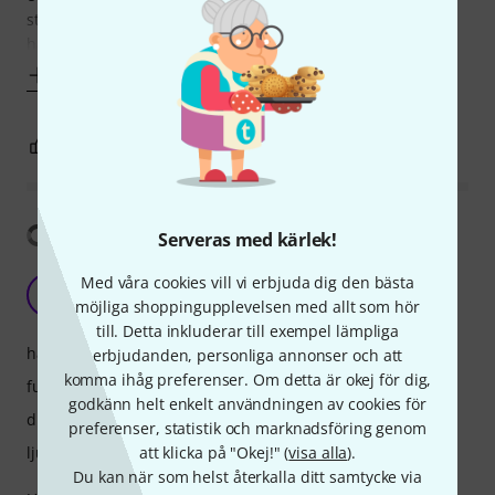
studio as well, since the Apollo plugins can run on this
hardware natively
Visa mer
8
1
ANMÄL RECENSION
Visa översättning
Serveras med kärlek!
Upgrade from Focusrite Clarett Pre 2USB
Med våra cookies vill vi erbjuda dig den bästa
KJ
möjliga shoppingupplevelsen med allt som hör
Kriss Jun 04.01.2024
till. Detta inkluderar till exempel lämpliga
hantverkskvalitet
erbjudanden, personliga annonser och att
komma ihåg preferenser. Om detta är okej för dig,
funktioner
godkänn helt enkelt användningen av cookies för
drift
preferenser, statistik och marknadsföring genom
att klicka på "Okej!" (
visa alla
).
ljud
Du kan när som helst återkalla ditt samtycke via