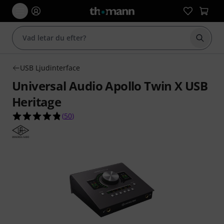
Börja 
USB Ljudinterface
Universal Audio Apollo Twin X USB
Heritage
4.8 av 5 stjärnor från 50 kundbetyg
(
50
)