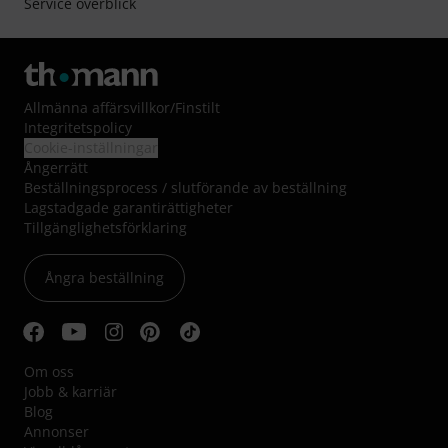
Service överblick
Allmänna affärsvillkor
/
Finstilt
Integritetspolicy
Cookie-inställningar
Ångerrätt
Beställningsprocess / slutförande av beställning
Lagstadgade garantirättigheter
Tillgänglighetsförklaring
Ångra beställning
Om oss
Jobb & karriär
Blog
Annonser