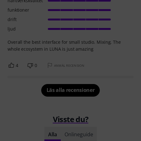
hantverkskvalitet
funktioner
drift
ljud
Overall the best interface for small studio. Mixing. The
whole ecosystem in LUNA is just amazing
4
0
ANMÄL RECENSION
Läs alla recensioner
Visste du?
Alla
Onlineguide