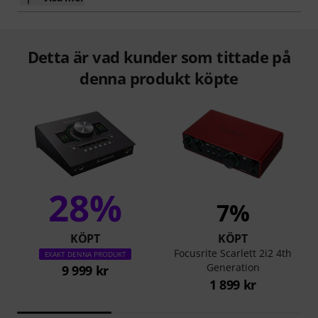
Detta är vad kunder som tittade på
denna produkt köpte
28%
7%
KÖPT
KÖPT
Focusrite Scarlett 2i2 4th
EXAKT DENNA PRODUKT
Generation
9 999 kr
1 899 kr