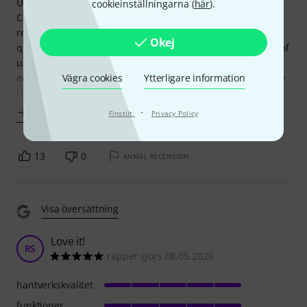
Upgrading to the Apollo Twin X USB from the Focusrite
cookieinställningarna (
här
).
Clarett Pre 2USB has been a significant step up in my
recording and production capabilities. The superior audio
Okej
quality, coupled with the power of UAD plug-ins and ease of
use, makes it an excellent choice for serious home studio
Vägra cookies
Ytterligare information
enthusiasts and professionals alike. I also bought the Lindy
USB 3.2 Cable Typ A/C
·
Visa mer
Finstilt
Privacy Policy
13
0
ANMÄL RECENSION
Visa översättning
Love it!
RS
rapper sjors 08.05.2026
hantverkskvalitet
funktioner