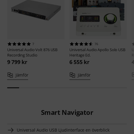
7
76
Universal Audio
Volt 876 USB
Universal Audio
Apollo Solo USB
U
Recording Studio
Heritage Ed.
R
9 799 kr
6 555 kr
Jämför
Jämför
Smart Navigator
Universal Audio USB Ljudinterface en överblick