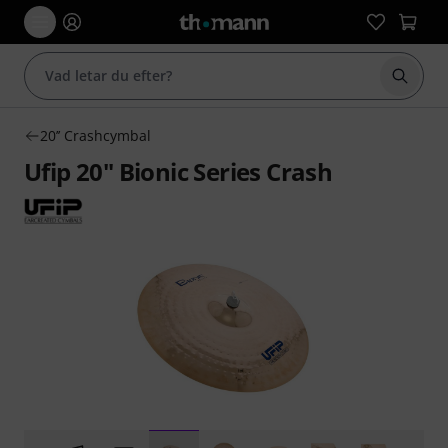
Börja 
20’’ Crashcymbal
Ufip 20" Bionic Series Crash