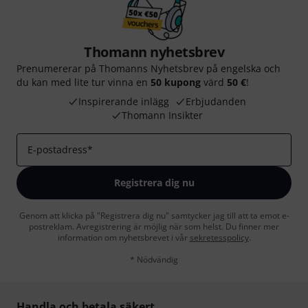
Thomann nyhetsbrev
Prenumererar på Thomanns Nyhetsbrev på engelska och
du kan med lite tur vinna en
50 kupong
värd
50 €
!
Inspirerande inlägg
Erbjudanden
Thomann Insikter
E-postadress
*
Registrera dig nu
Genom att klicka på "Registrera dig nu" samtycker jag till att ta emot e-
postreklam. Avregistrering är möjlig när som helst. Du finner mer
information om nyhetsbrevet i vår
sekretesspolicy
.
* Nödvändig
Handla och betala säkert