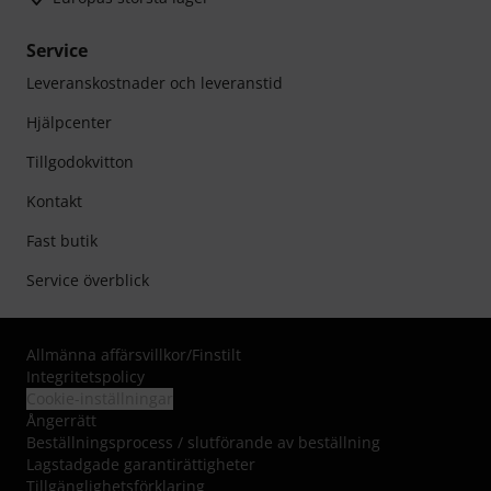
Service
Leveranskostnader och leveranstid
Hjälpcenter
Tillgodokvitton
Kontakt
Fast butik
Service överblick
Allmänna affärsvillkor
/
Finstilt
Integritetspolicy
Cookie-inställningar
Ångerrätt
Beställningsprocess / slutförande av beställning
Lagstadgade garantirättigheter
Tillgänglighetsförklaring