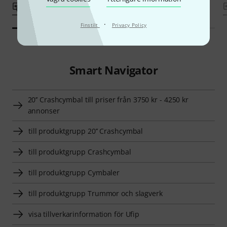
Jämför
Jämför
·
Finstilt
Privacy Policy
Smart Navigator
20’’ Crashcymbal till priser från 3750 kr - 4250 kr
annonser
till produktgrupp 20’’ Crashcymbal
till produktgrupp Crashcymbal
till produktgrupp Cymbaler
till produktgrupp Trummor och slagverk
visa tillverkarinformation för Ufip