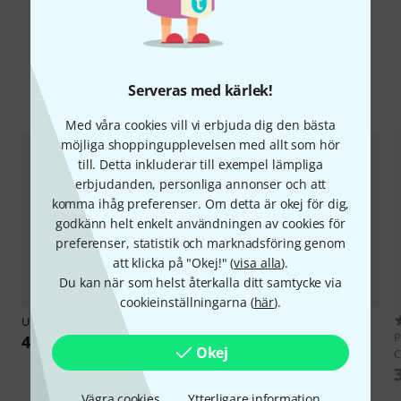
Serveras med kärlek!
Jämför alternativ
Med våra cookies vill vi erbjuda dig den bästa
möjliga shoppingupplevelsen med allt som hör
till. Detta inkluderar till exempel lämpliga
erbjudanden, personliga annonser och att
komma ihåg preferenser. Om detta är okej för dig,
godkänn helt enkelt användningen av cookies för
preferenser, statistik och marknadsföring genom
att klicka på "Okej!" (
visa alla
).
Du kan när som helst återkalla ditt samtycke via
cookieinställningarna (
här
).
Ufip
20" Blast Extra Dry Crash
42
Paiste
2002 Classic 20" Crash
P
4 444 kr
Okej
C
4 099 kr
Vägra cookies
Ytterligare information