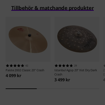
Tillbehör & matchande produkter
42
29
Paiste
2002 Classic 20" Crash
Istanbul Agop
20" Xist Dry Dark
Z
Crash
4 099 kr
3 499 kr