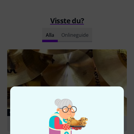
Visste du?
Alla
Onlineguide
GUIDE
Cymbals