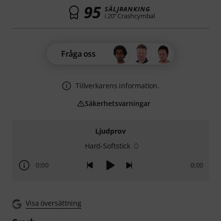
95
SÄLJRANKING
i 20’’ Crashcymbal
Fråga oss
Tillverkarens information.
Säkerhetsvarningar
Ljudprov
Hard-Softstick
0:00
0:00
Visa översättning