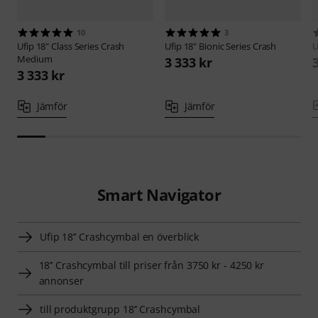
10
3
Ufip
18" Class Series Crash
Ufip
18" Bionic Series Crash
U
Medium
3 333 kr
3 333 kr
Jämför
Jämför
Smart Navigator
Ufip 18’’ Crashcymbal en överblick
18’’ Crashcymbal till priser från 3750 kr - 4250 kr
annonser
till produktgrupp 18’’ Crashcymbal