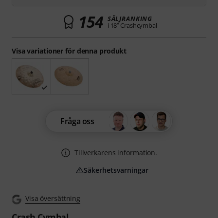
154
SÄLJRANKING
i 18’’ Crashcymbal
Visa variationer för denna produkt
Fråga oss
Tillverkarens information.
Säkerhetsvarningar
Visa översättning
Crash Cymbal