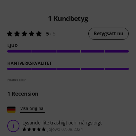
1
Kundbetyg
Betygsätt nu
5
/ 5
LJUD
HANTVERKSKVALITET
Poängpolicy
1
Recension
Visa original
Lysande, lite trashigt och mångsidigt
J
jojowo 07.08.2024