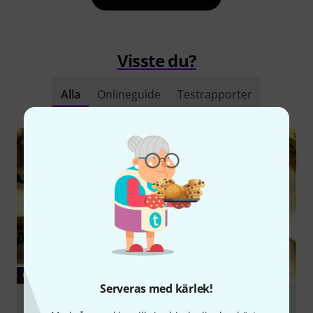
Visste du?
Alla
Onlineguide
Testrapporter
GUIDE
Serveras med kärlek!
Cymbals