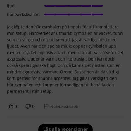
ljud
hantverkskvalitet
Jag köpte den här cymbalen på impuls för att komplettera
min setup. Hantverket är utmärkt; cymbalen är vacker, tunn
som en slinga och djupt hamrad. Jag är väldigt nöjd med
ljudet. Även när den spelas mjukt öppnar cymbalen upp
med en mycket explosiv attack, men utan att vara överdrivet
aggressiv. Ljudet är varmt och lite trasigt. Den kan dock
också spelas ganska högt, och då känns det nästan som en
mindre aggressiv, varmare Ozone. Sustainen är då väldigt
kort, perfekt för snabba accenter. Jag gillar verkligen den
här cymbalen och kommer förmodligen att behålla den
permanent i min setup.
0
0
ANMÄL RECENSION
Läs alla recensioner