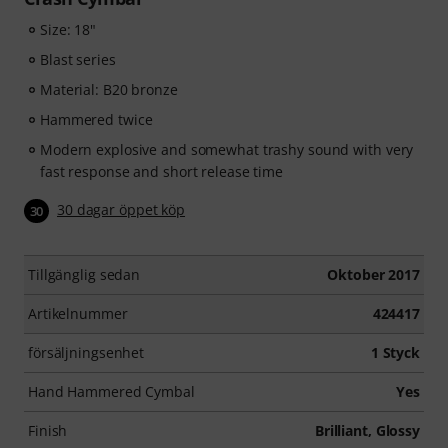
Size: 18"
Blast series
Material: B20 bronze
Hammered twice
Modern explosive and somewhat trashy sound with very
fast response and short release time
30 dagar öppet köp
30
Tillgänglig sedan
Oktober 2017
Artikelnummer
424417
försäljningsenhet
1 Styck
Hand Hammered Cymbal
Yes
Finish
Brilliant, Glossy