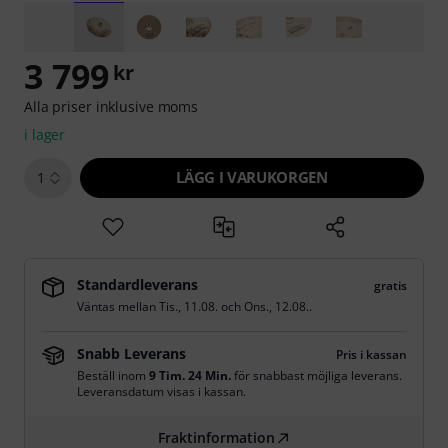
3 799
kr
Alla priser inklusive moms
i lager
LÄGG I VARUKORGEN
1
Standardleverans
gratis
Väntas mellan
Tis., 11.08.
och
Ons., 12.08.
.
Snabb Leverans
Pris i kassan
Beställ inom
9 Tim. 24 Min.
för snabbast möjliga leverans.
Leveransdatum visas i kassan.
Fraktinformation