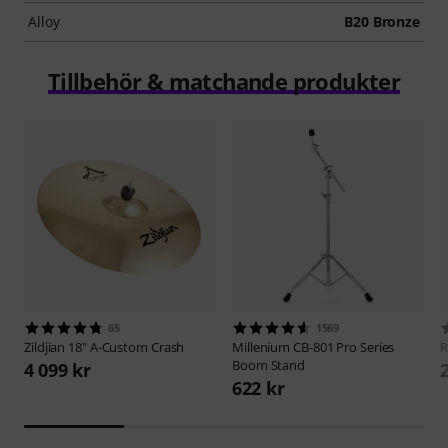
Alloy
B20 Bronze
Tillbehör & matchande produkter
65
1569
Zildjian
18" A-Custom Crash
Millenium
CB-801 Pro Series
Boom Stand
4 099 kr
622 kr