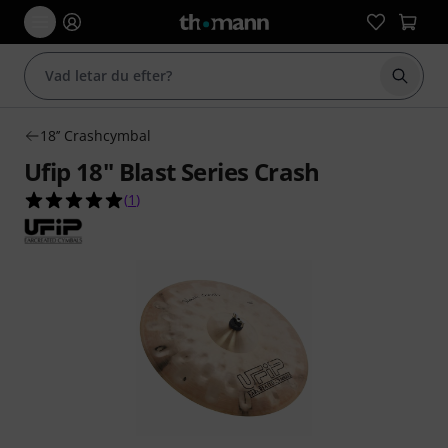
Börja 
18’’ Crashcymbal
Ufip 18" Blast Series Crash
5.0 av 5 stjärnor från 1 kundbetyg
(
1
)