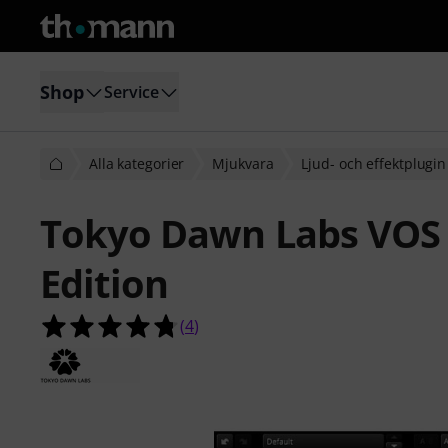
Shop
Service
Alla kategorier
Mjukvara
Ljud- och effektplugin
Tokyo Dawn Labs VOS 
Edition
4.8 av 5 stjärnor från 4 kundbetyg
(
4
)