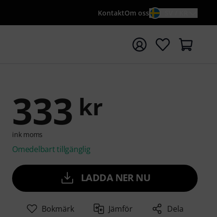
Kontakt
Om oss
SV / KR
a sökningen med söktermen {searchTerm}
333
kr
ink moms
Omedelbart tillgänglig
LADDA NER NU
Bokmärk
Jämför
Dela