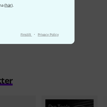
na (
här
).
·
Finstilt
Privacy Policy
ter