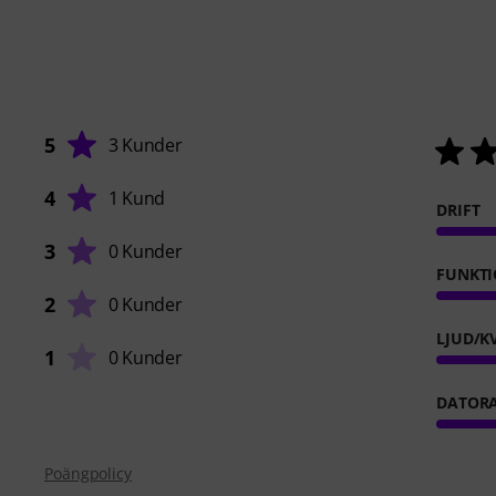
5
3 Kunder
4
1 Kund
DRIFT
3
0 Kunder
FUNKTI
2
0 Kunder
LJUD/K
1
0 Kunder
DATOR
Poängpolicy