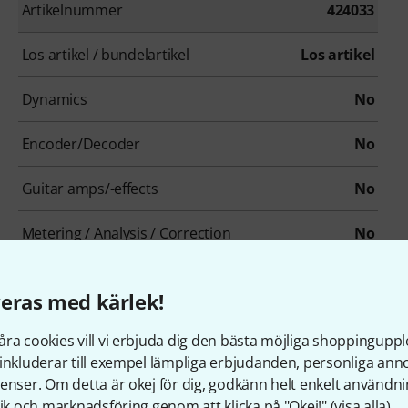
Artikelnummer
424033
Los artikel / bundelartikel
Los artikel
Dynamics
No
Encoder/Decoder
No
Guitar amps/-effects
No
Metering / Analysis / Correction
No
Modulation Effects
No
eras med kärlek!
Overdrive/Distortion
No
ra cookies vill vi erbjuda dig den bästa möjliga shoppingupple
inkluderar till exempel lämpliga erbjudanden, personliga an
Psychoacoustic tool / Enhancer / Exciter
No
enser. Om detta är okej för dig, godkänn helt enkelt användni
tik och marknadsföring genom att klicka på "Okej!" (
visa alla
).