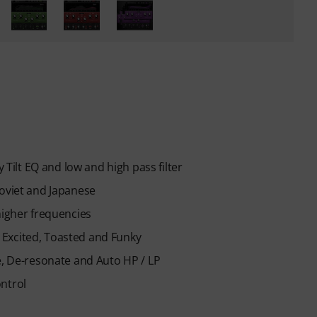
ilt EQ and low and high pass filter
Soviet and Japanese
higher frequencies
p, Excited, Toasted and Funky
e, De-resonate and Auto HP / LP
ntrol