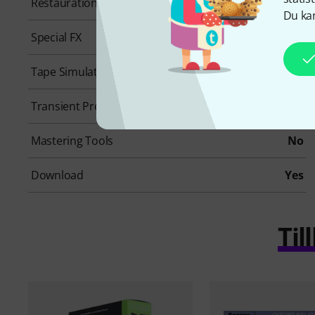
Restauration
No
Du kan
Special FX
No
Tape Simulation
No
Transient Processing
No
Mastering Tools
No
Download
Yes
Ti