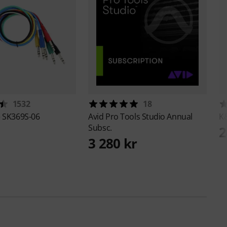
1532
18
e
SK369S-06
Avid
Pro Tools Studio Annual
K
Subsc.
2
3 280 kr