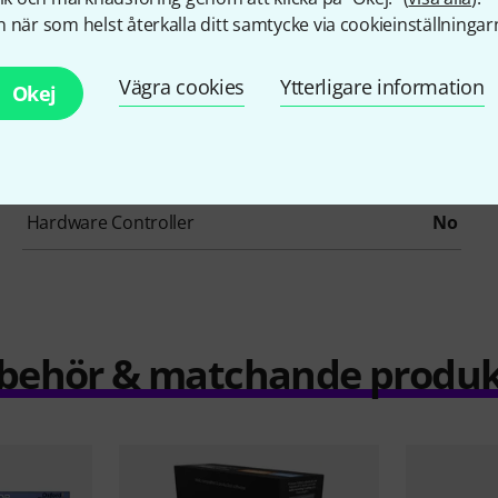
Reverb
No
 när som helst återkalla ditt samtycke via cookieinställningar
Summer / Mixing Consoles
No
Vägra cookies
Ytterligare information
Okej
Pitch Shifter / Harmonizer / Timestretching
No
Vocoder / Vocal effect
No
Hardware Controller
No
llbehör & matchande produk