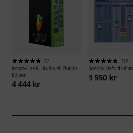
37
119
Image-Line
FL Studio All Plugins
Sonnox
Oxford Inflat
Edition
1 550 kr
4 444 kr