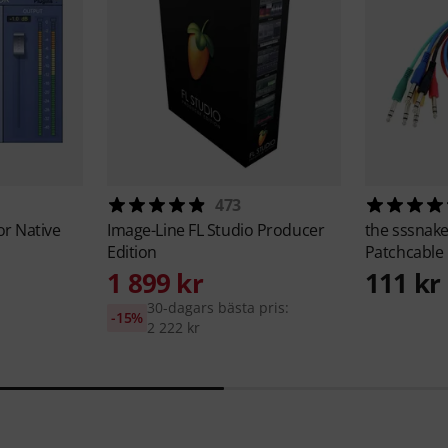
473
or Native
Image-Line
FL Studio Producer
the sssnak
Edition
Patchcable
1 899 kr
111 kr
30-dagars bästa pris:
-15%
2 222 kr