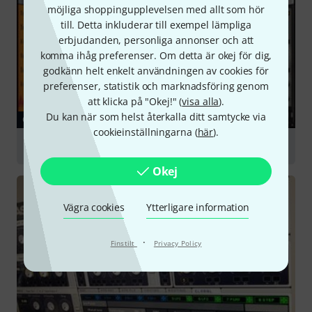
möjliga shoppingupplevelsen med allt som hör
till. Detta inkluderar till exempel lämpliga
erbjudanden, personliga annonser och att
komma ihåg preferenser. Om detta är okej för dig,
godkänn helt enkelt användningen av cookies för
preferenser, statistik och marknadsföring genom
att klicka på "Okej!" (
visa alla
).
Du kan när som helst återkalla ditt samtycke via
GUIDE
cookieinställningarna (
här
).
Sound Libraries & Sampling
Okej
Vägra cookies
Ytterligare information
·
Finstilt
Privacy Policy