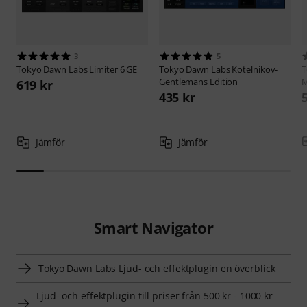
3
5
Tokyo Dawn Labs
Limiter 6 GE
Tokyo Dawn Labs
Kotelnikov-
T
Gentlemans Edition
M
619 kr
435 kr
Jämför
Jämför
Smart Navigator
Tokyo Dawn Labs Ljud- och effektplugin en överblick
Ljud- och effektplugin till priser från 500 kr - 1000 kr