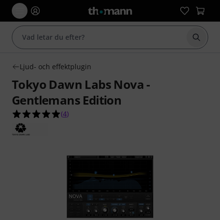
Börja 
Ljud- och effektplugin
Tokyo Dawn Labs Nova -
Gentlemans Edition
5.0 av 5 stjärnor från 4 kundbetyg
(
4
)