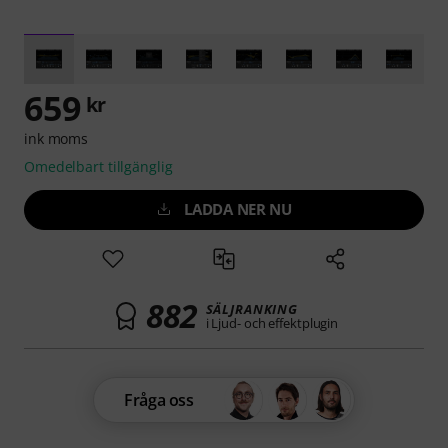
659
kr
ink moms
Omedelbart tillgänglig
LADDA NER NU
882
SÄLJRANKING
i Ljud- och effektplugin
Fråga oss