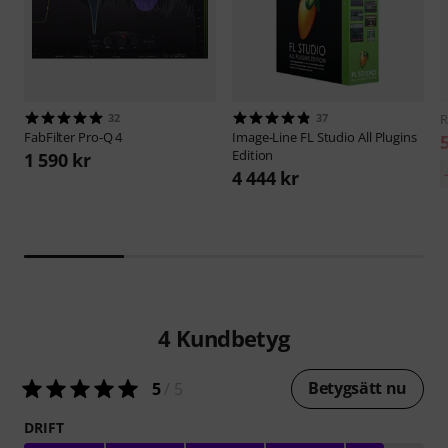
32
37
R
FabFilter
Pro-Q 4
Image-Line
FL Studio All Plugins
Edition
1 590 kr
4 444 kr
4
Kundbetyg
Betygsätt nu
5
/ 5
DRIFT