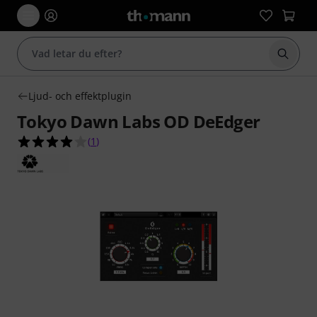
Börja 
Ljud- och effektplugin
Tokyo Dawn Labs OD DeEdger
4.0 av 5 stjärnor från 1 kundbetyg
(
1
)