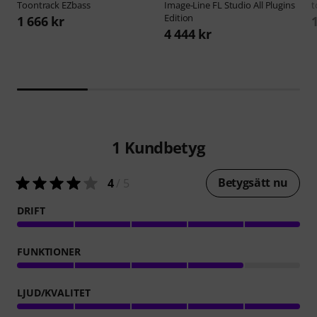
Toontrack
EZbass
Image-Line
FL Studio All Plugins
t
Edition
1 666 kr
4 444 kr
1
Kundbetyg
Betygsätt nu
4
/ 5
DRIFT
FUNKTIONER
LJUD/KVALITET