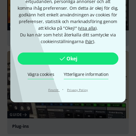
erbjudanden, personliga annonser och att
komma ihåg preferenser. Om detta är okej för dig,
godkänn helt enkelt användningen av cookies för
preferenser, statistik och marknadsföring genom
GUIDE
att klicka på "Okej!" (
visa alla
).
Du kan när som helst återkalla ditt samtycke via
Sound Libraries & Sampling
cookieinställningarna (
här
).
Okej
Vägra cookies
Ytterligare information
·
Finstilt
Privacy Policy
GUIDE
Plug-ins