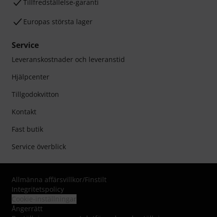
Tillfredställelse-garanti
Europas största lager
Service
Leveranskostnader och leveranstid
Hjälpcenter
Tillgodokvitton
Kontakt
Fast butik
Service överblick
Allmänna affärsvillkor
/
Finstilt
Integritetspolicy
Cookie-inställningar
Ångerrätt