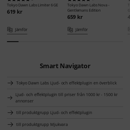
Tokyo Dawn Labs
Limiter 6 GE
Tokyo Dawn Labs
Nova -
T
Gentlemans Edition
G
619 kr
659 kr
Jämför
Jämför
Smart Navigator
Tokyo Dawn Labs Ljud- och effektplugin en överblick
Ljud- och effektplugin till priser från 1000 kr - 1500 kr
annonser
till produktgrupp Ljud- och effektplugin
till produktgrupp Mjukvara