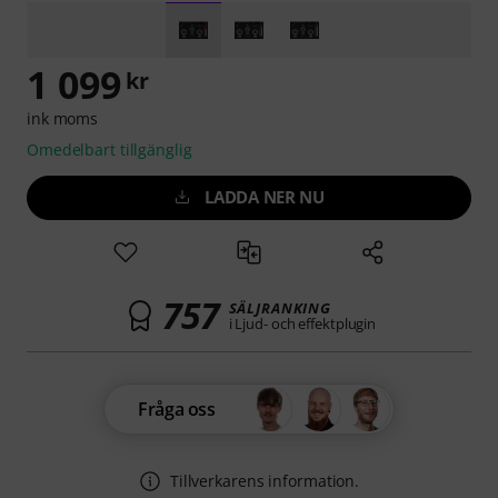
1 099
kr
ink moms
Omedelbart tillgänglig
LADDA NER NU
757
SÄLJRANKING
i Ljud- och effektplugin
Fråga oss
Tillverkarens information.