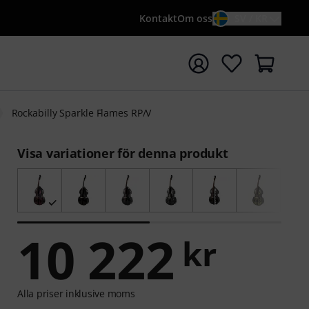
Kontakt
Om oss
SV / KR
a sökningen med söktermen {searchTerm}
Rockabilly Sparkle Flames RP/V
Visa variationer för denna produkt
10 222
kr
Alla priser inklusive moms