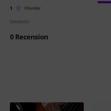
1
0 Kunder
Poängpolicy
0
Recension