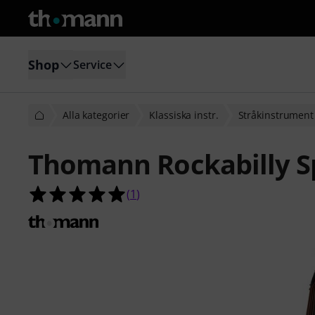
Shop
Service
Alla kategorier
Klassiska instr.
Stråkinstrument
Thomann Rockabilly S
5.0 av 5 stjärnor från 1 kundbetyg
(
1
)