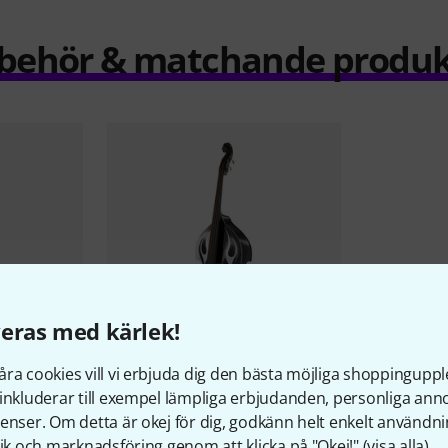
llbehör & matchande produk
eras med kärlek!
ra cookies vill vi erbjuda dig den bästa möjliga shoppingupple
Thomann
Rockabilly Vintage
inkluderar till exempel lämpliga erbjudanden, personliga an
Flames BK/V
 Double
enser. Om detta är okej för dig, godkänn helt enkelt användni
10 222 kr
tik och marknadsföring genom att klicka på "Okej!" (
visa alla
).