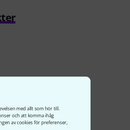
ter
velsen med allt som hör till.
nonser och att komma ihåg
ngen av cookies för preferenser,