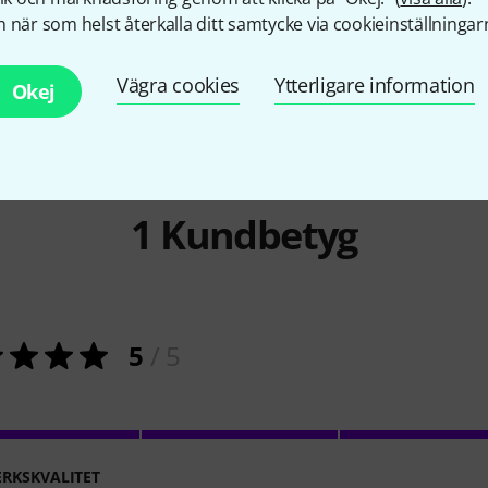
 när som helst återkalla ditt samtycke via cookieinställningar
Vägra cookies
Ytterligare information
Okej
1
Kundbetyg
5
/ 5
RKSKVALITET