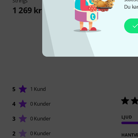
9 099 kr
Strings
Du kan
1 269 kr
5
1 Kund
4
0 Kunder
LJUD
3
0 Kunder
2
0 Kunder
HANTVE