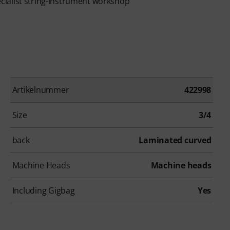
ialist string-instrument workshop
Artikelnummer
422998
Size
3/4
back
Laminated curved
Machine Heads
Machine heads
Including Gigbag
Yes