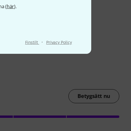
na (
här
).
·
Finstilt
Privacy Policy
Betygsätt nu