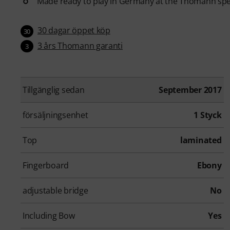
Made ready to play in Germany at the Thomann spec
30 dagar öppet köp
30
3 års Thomann garanti
3
Tillgänglig sedan
September 2017
försäljningsenhet
1 Styck
Top
laminated
Fingerboard
Ebony
adjustable bridge
No
Including Bow
Yes