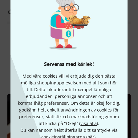
1
0
ANMÄL RECENSION
Läs alla recensioner
Visste du?
Serveras med kärlek!
Med våra cookies vill vi erbjuda dig den bästa
Alla
Onlineguide
möjliga shoppingupplevelsen med allt som hör
till. Detta inkluderar till exempel lämpliga
erbjudanden, personliga annonser och att
komma ihåg preferenser. Om detta är okej för dig,
godkänn helt enkelt användningen av cookies för
preferenser, statistik och marknadsföring genom
att klicka på "Okej!" (
visa alla
).
Du kan när som helst återkalla ditt samtycke via
cookieinställningarna (
här
).