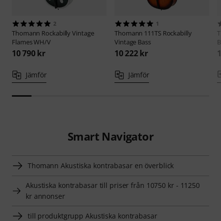
2
1
Thomann
Rockabilly Vintage
Thomann
111TS Rockabilly
Flames WH/V
Vintage Bass
B
10 790 kr
10 222 kr
1
Jämför
Jämför
Smart Navigator
Thomann Akustiska kontrabasar en överblick
Akustiska kontrabasar till priser från 10750 kr - 11250
kr annonser
till produktgrupp Akustiska kontrabasar