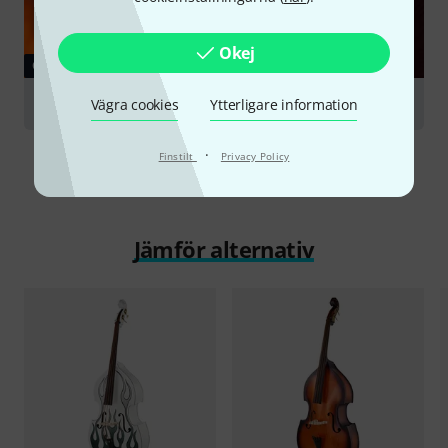
Okej
GUIDE
Double Basses
Vägra cookies
Ytterligare information
·
Finstilt
Privacy Policy
Jämför alternativ