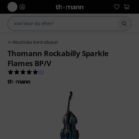
Börja 
Akustiska kontrabasar
Thomann Rockabilly Sparkle
Flames BP/V
5.0 av 5 stjärnor från 1 kundbetyg
(
1
)