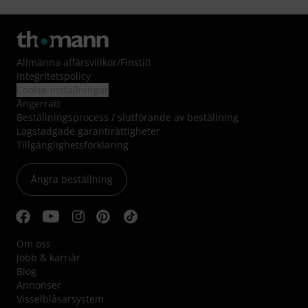
Allmänna affärsvillkor
/
Finstilt
Integritetspolicy
Cookie-inställningar
Ångerrätt
Beställningsprocess / slutförande av beställning
Lagstadgade garantirättigheter
Tillgänglighetsförklaring
Ångra beställning
Om oss
Jobb & karriär
Blog
Annonser
Visselblåsarsystem