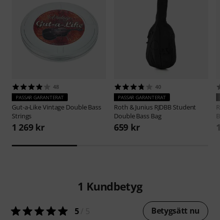
48
40
PASSAR GARANTERAT
PASSAR GARANTERAT
Gut-a-Like
Vintage Double Bass
Roth & Junius
RJDBB Student
R
Strings
Double Bass Bag
B
1 269 kr
659 kr
1
Kundbetyg
Betygsätt nu
5
/ 5