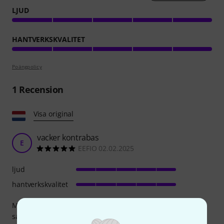
LJUD
HANTVERKSKVALITET
Poängpolicy
1
Recension
Visa original
vacker kontrabas
E
EEFIO 02.02.2025
ljud
hantverkskvalitet
Mycket fin kontrabas. Finishen är bra. Ljudet är bra. Kort
sagt, en perfekt bas till ett rimligt pris.