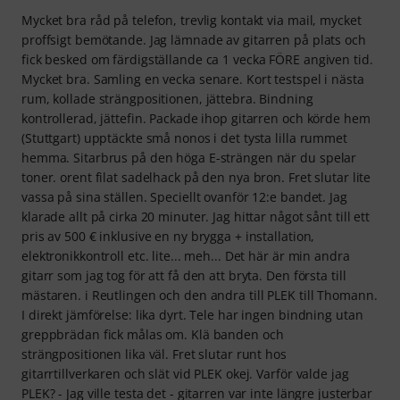
Mycket bra råd på telefon, trevlig kontakt via mail, mycket
proffsigt bemötande. Jag lämnade av gitarren på plats och
fick besked om färdigställande ca 1 vecka FÖRE angiven tid.
Mycket bra. Samling en vecka senare. Kort testspel i nästa
rum, kollade strängpositionen, jättebra. Bindning
kontrollerad, jättefin. Packade ihop gitarren och körde hem
(Stuttgart) upptäckte små nonos i det tysta lilla rummet
hemma. Sitarbrus på den höga E-strängen när du spelar
toner. orent filat sadelhack på den nya bron. Fret slutar lite
vassa på sina ställen. Speciellt ovanför 12:e bandet. Jag
klarade allt på cirka 20 minuter. Jag hittar något sånt till ett
pris av 500 € inklusive en ny brygga + installation,
elektronikkontroll etc. lite... meh... Det här är min andra
gitarr som jag tog för att få den att bryta. Den första till
mästaren. i Reutlingen och den andra till PLEK till Thomann.
I direkt jämförelse: lika dyrt. Tele har ingen bindning utan
greppbrädan fick målas om. Klä banden och
strängpositionen lika väl. Fret slutar runt hos
gitarrtillverkaren och slät vid PLEK okej. Varför valde jag
PLEK? - Jag ville testa det - gitarren var inte längre justerbar