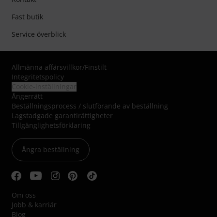
Fast butik
Service överblick
Allmänna affärsvillkor
/
Finstilt
Integritetspolicy
Cookie-inställningar
Ångerrätt
Beställningsprocess / slutförande av beställning
Lagstadgade garantirättigheter
Tillgänglighetsförklaring
Ångra beställning
Om oss
Jobb & karriär
Blog