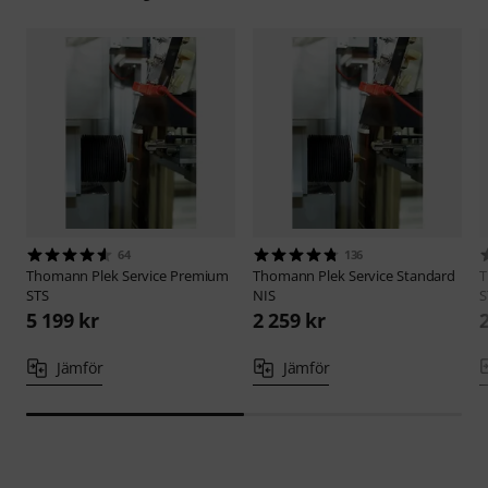
64
136
Thomann
Plek Service Premium
Thomann
Plek Service Standard
STS
NIS
S
5 199 kr
2 259 kr
Jämför
Jämför