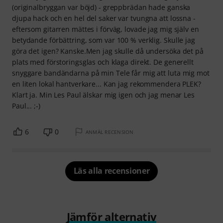
(originalbryggan var böjd) - greppbrädan hade ganska
djupa hack och en hel del saker var tvungna att lossna -
eftersom gitarren mättes i förväg, lovade jag mig själv en
betydande förbättring, som var 100 % verklig. Skulle jag
göra det igen? Kanske.Men jag skulle då undersöka det på
plats med förstoringsglas och klaga direkt. De generellt
snyggare bandändarna på min Tele får mig att luta mig mot
en liten lokal hantverkare... Kan jag rekommendera PLEK?
Klart ja. Min Les Paul älskar mig igen och jag menar Les
Paul... ;-)
6
0
ANMÄL RECENSION
Läs alla recensioner
Jämför alternativ