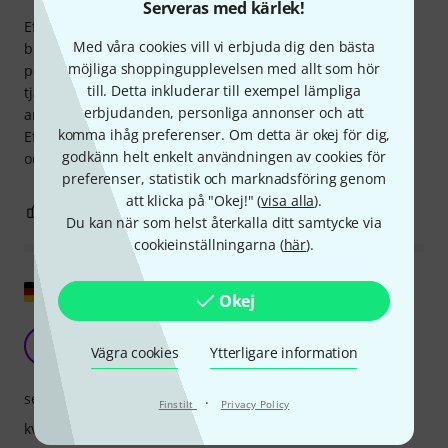
Serveras med kärlek!
Efter 70 spelningar och regelbunden övning hade banden
Med våra cookies vill vi erbjuda dig den bästa
blivit lite lidande på grund av min ganska hårda attack och
möjliga shoppingupplevelsen med allt som hör
perkussiva spelstil. Thomann hade en lösning: deras Plek-
till. Detta inkluderar till exempel lämpliga
tjänst! De bytte ut och bandade om banden. Utmärkt
erbjudanden, personliga annonser och att
arbete! Gitarren låter rent igen och surrar inte längre.
komma ihåg preferenser. Om detta är okej för dig,
Eftersom jag också köpte gitarren från Thomann fick jag till
godkänn helt enkelt användningen av cookies för
och med rabatt!
preferenser, statistik och marknadsföring genom
att klicka på "Okej!" (
visa alla
).
10
2
ANMÄL RECENSION
Du kan när som helst återkalla ditt samtycke via
cookieinställningarna (
här
).
Visa original
Okej
Bra men inte särskilt bra
O
Vägra cookies
Ytterligare information
Oliver115 21.07.2022
service
·
Finstilt
Privacy Policy
kvalitet