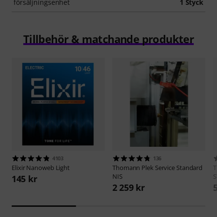
försäljningsenhet
1 Styck
Tillbehör & matchande produkter
4103
136
Elixir
Nanoweb Light
Thomann
Plek Service Standard
NIS
S
145 kr
2 259 kr