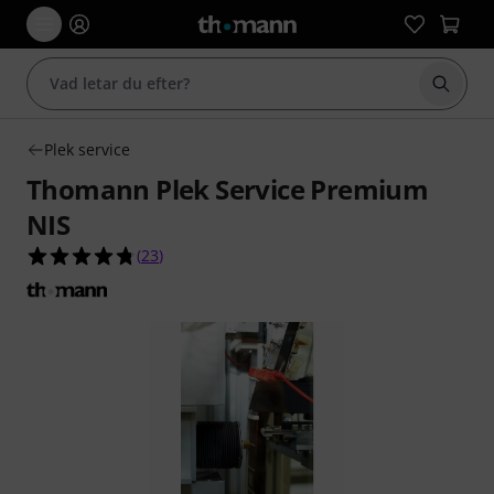
Börja 
Plek service
Thomann Plek Service Premium
NIS
4.7 av 5 stjärnor från 23 kundbetyg
(
23
)