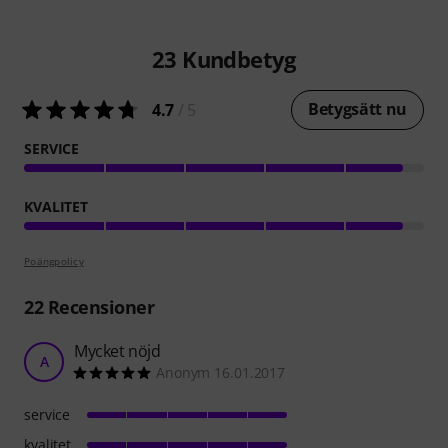
23
Kundbetyg
Betygsätt nu
4.7
/ 5
SERVICE
KVALITET
Poängpolicy
22
Recensioner
Mycket nöjd
A
Anonym 16.01.2017
service
kvalitet