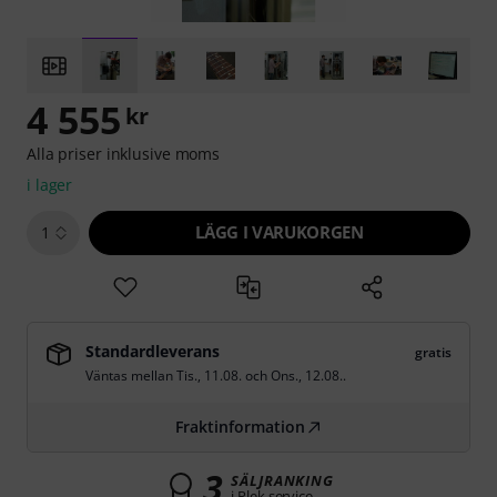
4 555
kr
Alla priser inklusive moms
i lager
LÄGG I VARUKORGEN
1
Standardleverans
gratis
Väntas mellan
Tis., 11.08.
och
Ons., 12.08.
.
Fraktinformation
3
SÄLJRANKING
i Plek service