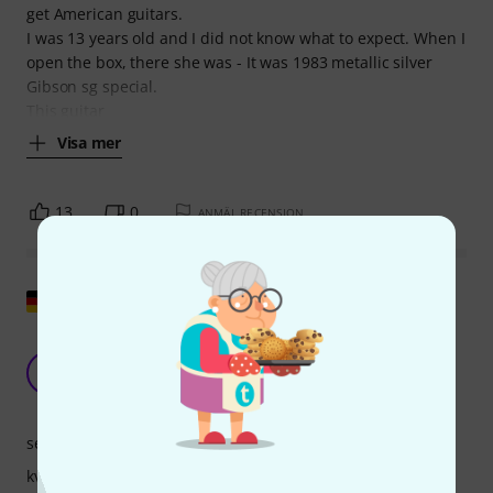
get American guitars.
I was 13 years old and I did not know what to expect. When I
open the box, there she was - It was 1983 metallic silver
Gibson sg special.
This guitar
Visa mer
13
0
ANMÄL RECENSION
Visa original
Välj tjänst för min Yamaha akustiska gitarr
CPX900
M
Michael1219 22.07.2015
service
kvalitet