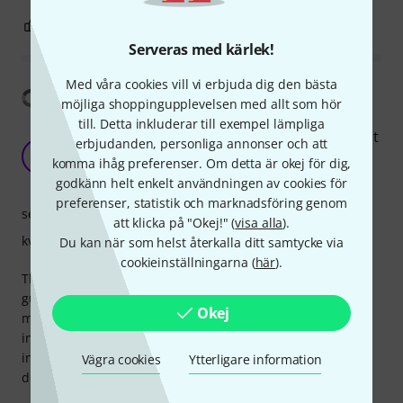
1
0
ANMÄL RECENSION
Serveras med kärlek!
Med våra cookies vill vi erbjuda dig den bästa
Visa översättning
möjliga shoppingupplevelsen med allt som hör
till. Detta inkluderar till exempel lämpliga
Precision Perfected: Thomann's Plek Service Nut
erbjudanden, personliga annonser och att
Elevates Guitar Playability to New Heights
ER
komma ihåg preferenser. Om detta är okej för dig,
edgar reyes 05.03.2024
godkänn helt enkelt användningen av cookies för
preferenser, statistik och marknadsföring genom
service
att klicka på "Okej!" (
visa alla
).
kvalitet
Du kan när som helst återkalla ditt samtycke via
cookieinställningarna (
här
).
The Thomann Plek Service Nut is a game-changer for
guitarists seeking precision and optimal playability. The
Okej
meticulous Plek process ensures perfect string action and
intonation, enhancing the overall performance of the
instrument. It's a worthwhile investment for those who
Vägra cookies
Ytterligare information
demand the highest standards in their playing experience.