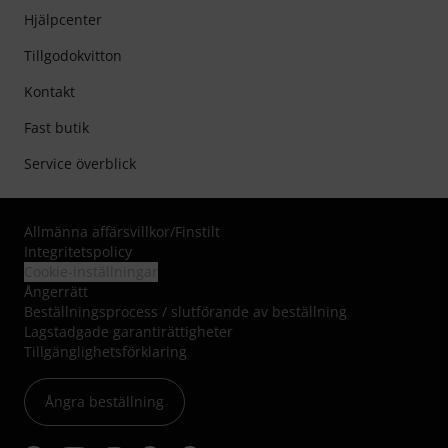
Hjälpcenter
Tillgodokvitton
Kontakt
Fast butik
Service överblick
Allmänna affärsvillkor
/
Finstilt
Integritetspolicy
Cookie-inställningar
Ångerrätt
Beställningsprocess / slutförande av beställning
Lagstadgade garantirättigheter
Tillgänglighetsförklaring
Ångra beställning