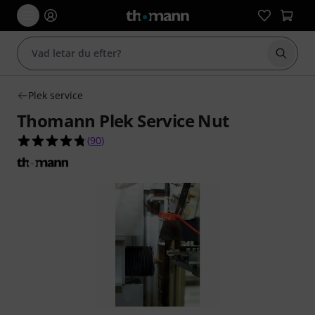
Börja 
Plek service
Thomann Plek Service Nut
4.7 av 5 stjärnor från 90 kundbetyg
(
90
)