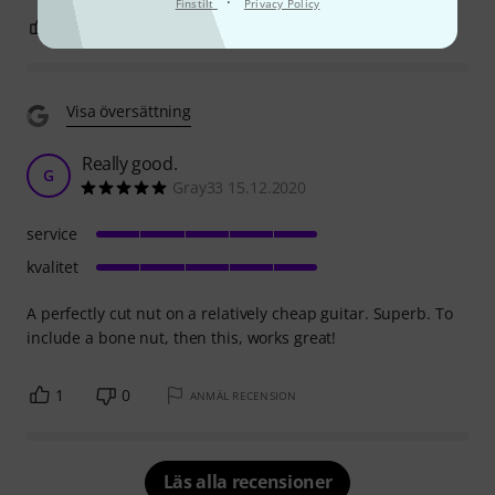
·
Finstilt
Privacy Policy
1
0
ANMÄL RECENSION
Visa översättning
Really good.
G
Gray33 15.12.2020
service
kvalitet
A perfectly cut nut on a relatively cheap guitar. Superb. To
include a bone nut, then this, works great!
1
0
ANMÄL RECENSION
Läs alla recensioner