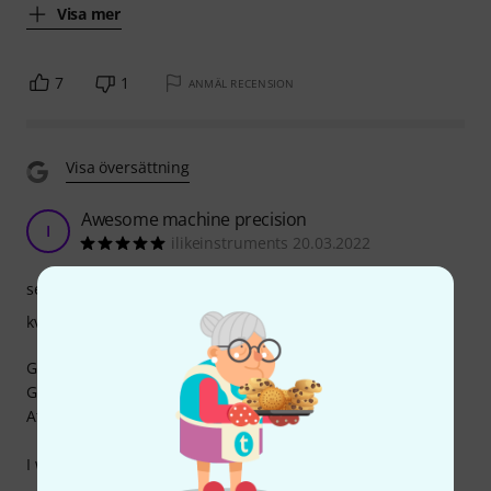
Visa mer
7
1
ANMÄL RECENSION
Visa översättning
Awesome machine precision
I
ilikeinstruments 20.03.2022
service
kvalitet
Great material quality.
Great fit and finish with rounded edges.
At what great price.
I will have this done on every guitar from now on.