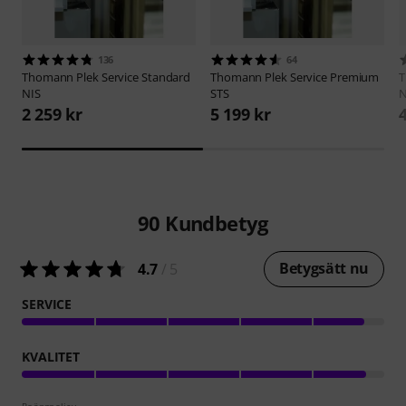
136
64
Thomann
Plek Service Standard
Thomann
Plek Service Premium
NIS
STS
N
2 259 kr
5 199 kr
90
Kundbetyg
Betygsätt nu
4.7
/ 5
SERVICE
KVALITET