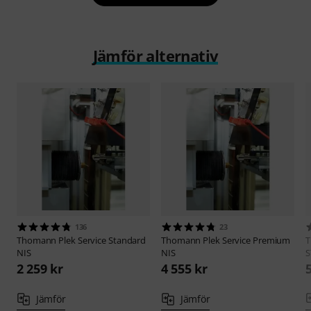
Jämför alternativ
136
23
Thomann
Plek Service Standard
Thomann
Plek Service Premium
NIS
NIS
S
2 259 kr
4 555 kr
Jämför
Jämför