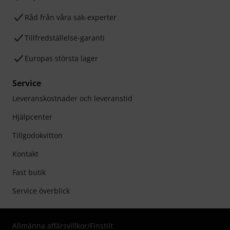
Råd från våra sak-experter
Tillfredställelse-garanti
Europas största lager
Service
Leveranskostnader och leveranstid
Hjälpcenter
Tillgodokvitton
Kontakt
Fast butik
Service överblick
Allmänna affärsvillkor
/
Finstilt