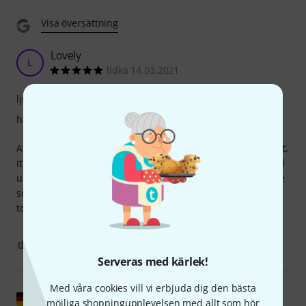
Visa översättning
Lovely
L
lidka 14.03.2021
ljud
hantverkskvalitet
After you figure out how to sit while playing this instrument,
it's a magnificent experience! The sound is really lovely and
unique. It suits irish music or video games soundracks. The
sound gives a brief feeling of history. I am looking torward
to playing it publicly!
6
1
ANMÄL RECENSION
Serveras med kärlek!
Med våra cookies vill vi erbjuda dig den bästa
Visa original
möjliga shoppingupplevelsen med allt som hör