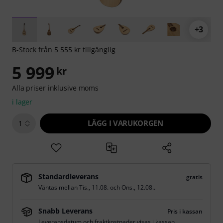
+3
B-Stock
från 5 555 kr tillgänglig
5 999
kr
Alla priser inklusive moms
i lager
LÄGG I VARUKORGEN
1
Standardleverans
gratis
Väntas mellan
Tis., 11.08.
och
Ons., 12.08.
.
Snabb Leverans
Pris i kassan
Leveransdatum och fraktkostnader visas i kassan.