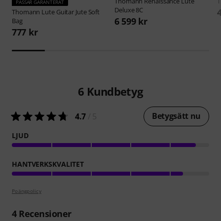
Thomann
Renaissance Lute
PASSAR GARANTERAT
Deluxe 8C
Thomann
Lute Guitar Jute Soft
6 599 kr
Bag
777 kr
6
Kundbetyg
Betygsätt nu
4.7
/ 5
LJUD
HANTVERKSKVALITET
Poängpolicy
4
Recensioner