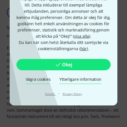
till. Detta inkluderar till exempel lämpliga
Ett mycket intressant instrument
erbjudanden, personliga annonser och att
BT
Barde Tolean 08.02.2018
komma ihåg preferenser. Om detta är okej för dig,
godkänn helt enkelt användningen av cookies för
ljud
preferenser, statistik och marknadsföring genom
hantverkskvalitet
att klicka på "Okej!" (
visa alla
).
Du kan när som helst återkalla ditt samtycke via
En verkligt imponerande luta av exceptionell kvalitet med
cookieinställningarna (
här
).
stålsträngar. Instrumentet håller sin stämning väl, är inte
särskilt känsligt för temperaturfluktuationer och är
Okej
exceptionellt välgjort rakt igenom. Efter några veckor
behövde bara halsen en liten justering; sedan dess har det
inte hörts något surrande alls, inte ens vid en stark
Vägra cookies
Ytterligare information
anslagseffekt. De enda mindre nackdelarna är den ganska
utpräglade krökningen av kroppen, vilket tar lite tid att
·
Finstilt
Privacy Policy
vänja sig vid, och den medföljande gigbagen passar som
hand i handske – det är nästan omöjligt att ens få in en
rem. Sammantaget dock en definitivt rekommendation – ett
fantastiskt instrument till ett riktigt bra pris. Tack, Thomann!