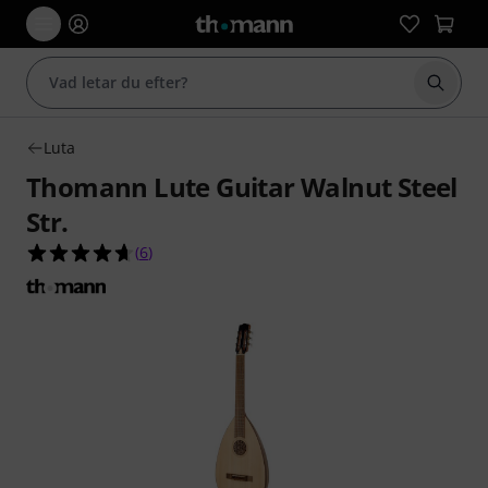
Börja 
Luta
Thomann Lute Guitar Walnut Steel
Str.
4.7 av 5 stjärnor från 6 kundbetyg
(
6
)