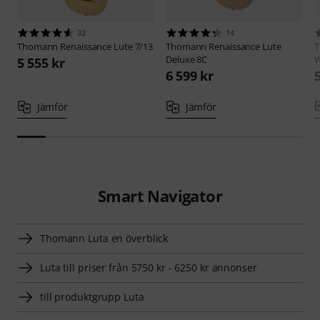
32
14
Thomann
Renaissance Lute 7/13
Thomann
Renaissance Lute
Deluxe 8C
W
5 555 kr
6 599 kr
Jämför
Jämför
Smart Navigator
Thomann Luta en överblick
Luta till priser från 5750 kr - 6250 kr annonser
till produktgrupp Luta