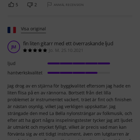
5
2
ANMÄL RECENSION
Visa original
fin liten gitarr med ett överraskande ljud
JM
Jo. M. 25.10.2021
ljud
hantverkskvalitet
Jag drog av en stjärna för byggkvalitet eftersom jag hade en
liten flisa på en av rännorna. Bortsett från det lilla
problemet är instrumentet vackert, träet är fint och finishen
är nästan osynlig, vilket jag verkligen uppskattar. Jag
strängade den med La Bella nylonsträngar av folkmusik, och
efter att ha gjort några inspelningstester tycker jag att ljudet
är utmärkt och mycket fylligt, vilket är precis vad man kan
förvänta sig av ett tidigt instrument, även om lutgitarren är