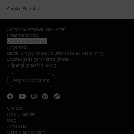
Service överblick
Allmänna affärsvillkor
/
Finstilt
Integritetspolicy
Cookie-inställningar
Ångerrätt
Beställningsprocess / slutförande av beställning
Lagstadgade garantirättigheter
Tillgänglighetsförklaring
Ångra beställning
Om oss
Jobb & karriär
Blog
Annonser
Visselblåsarsystem