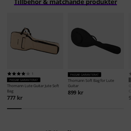
Tillbehör & matchande produkter
1
PASSAR GARANTERAT
PASSAR GARANTERAT
Thomann
Soft Bag for Lute
Thomann
Lute Guitar Jute Soft
Guitar
G
Bag
C
899 kr
777 kr