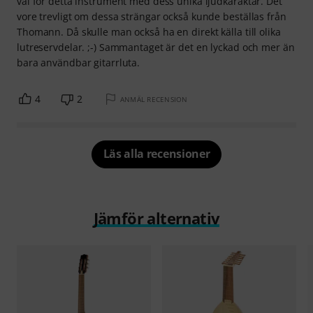
val för detta instrument med dess unika ljudkaraktär. Det
vore trevligt om dessa strängar också kunde beställas från
Thomann. Då skulle man också ha en direkt källa till olika
lutreservdelar. ;-) Sammantaget är det en lyckad och mer än
bara användbar gitarrluta.
4
2
ANMÄL RECENSION
Läs alla recensioner
Jämför alternativ