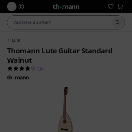
Börja 
Luta
Thomann Lute Guitar Standard
Walnut
4.2 av 5 stjärnor från 15 kundbetyg
(
15
)