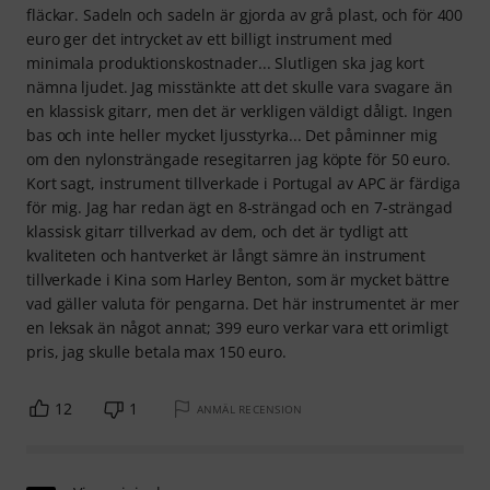
fläckar. Sadeln och sadeln är gjorda av grå plast, och för 400
euro ger det intrycket av ett billigt instrument med
minimala produktionskostnader... Slutligen ska jag kort
nämna ljudet. Jag misstänkte att det skulle vara svagare än
en klassisk gitarr, men det är verkligen väldigt dåligt. Ingen
bas och inte heller mycket ljusstyrka... Det påminner mig
om den nylonsträngade resegitarren jag köpte för 50 euro.
Kort sagt, instrument tillverkade i Portugal av APC är färdiga
för mig. Jag har redan ägt en 8-strängad och en 7-strängad
klassisk gitarr tillverkad av dem, och det är tydligt att
kvaliteten och hantverket är långt sämre än instrument
tillverkade i Kina som Harley Benton, som är mycket bättre
vad gäller valuta för pengarna. Det här instrumentet är mer
en leksak än något annat; 399 euro verkar vara ett orimligt
pris, jag skulle betala max 150 euro.
12
1
ANMÄL RECENSION