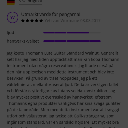
Visa original
Utmärkt värde för pengarna!
YV
Yeti von Wurmaue 08.08.2017
ljud
hantverkskvalitet
Jag köpte Thomann Lute Guitar Standard Walnut. Generellt
sett har jag med tiden upptäckt att man kan köpa Thomann-
instrument utan några reservationer. Jag litade också på
den här upplevelsen med detta instrument och blev inte
besviken! På grund av träet hoppades jag på ett
väldefinierat, mellanfokuserat ljud. Detta är verkligen fallet
och förstärks ytterligare av lutans solida konstruktion. Jag
blev mycket positivt överraskad av hantverket, eftersom
Thomanns egna produkter vanligtvis har sina svaga punkter
på detta område. Men med detta instrument var allt snyggt
utfört och väljusterat. Jag tyckte att Galli-strängarna, som
ingår som standard, var en särskild höjdare. Ett mycket bra