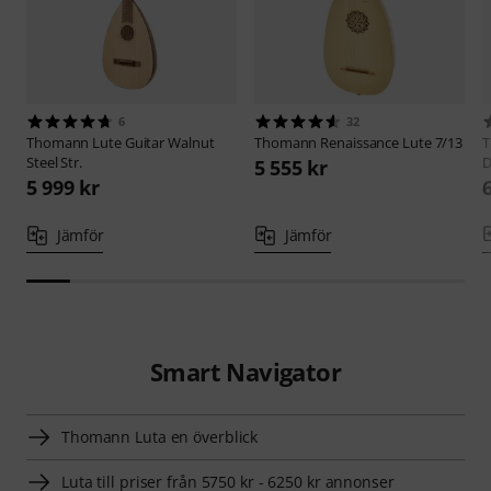
6
32
Thomann
Lute Guitar Walnut
Thomann
Renaissance Lute 7/13
Steel Str.
D
5 555 kr
5 999 kr
Jämför
Jämför
Smart Navigator
Thomann Luta en överblick
Luta till priser från 5750 kr - 6250 kr annonser