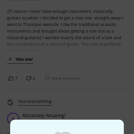
Of course I never have enough instrument, especially
guitars so when I decided to get a new one, straight away I
went to Thomann website. I like the traditional acoustic
instruments and thought about getting a lute but as a
classical guitarist I wanted mainly the sound of a lute and
the convenience of a classical guitar. This lute is perfectly
fitting the bill. Well
Visa mer
7
0
ANMÄL RECENSION
Visa översättning
Absolutely Amazing!
A
Arrodis 24.08.2022