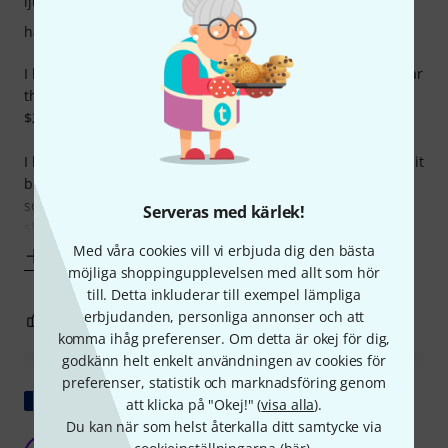
ljud
hantverkskvalitet
I have never in my life found a an acoustic or classical guitar
that sounded so good I had to have it. I've played
$2000-$4000 guitars and nothing has wowed me.
I live in the USA so I couldn't play this one before i ordered it
but its always been a dream of mine to learn lute.. this
solves the problem so for the price I decided to give it a
Serveras med kärlek!
shot.. WOW. this
Med våra cookies vill vi erbjuda dig den bästa
Visa mer
möjliga shoppingupplevelsen med allt som hör
till. Detta inkluderar till exempel lämpliga
erbjudanden, personliga annonser och att
3
3
ANMÄL RECENSION
komma ihåg preferenser. Om detta är okej för dig,
godkänn helt enkelt användningen av cookies för
preferenser, statistik och marknadsföring genom
Visa original
att klicka på "Okej!" (
visa alla
).
Du kan när som helst återkalla ditt samtycke via
Originaldesign, men ett besvikande ljud.