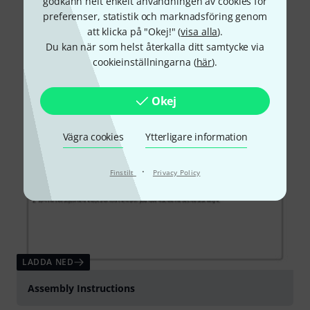
godkänn helt enkelt användningen av cookies för
preferenser, statistik och marknadsföring genom
att klicka på "Okej!" (
visa alla
).
Du kan när som helst återkalla ditt samtycke via
cookieinställningarna (
här
).
Okej
Vägra cookies
Ytterligare information
·
Finstilt
Privacy Policy
LADDA NED
Assembly Instructions