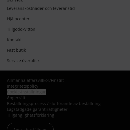
Leveranskostnader och leveranstid
Hjälpcenter
Tillgodokvitton
Kontakt
Fast butik
Service överblick
Allmänna affärsvillkor
/
Finstilt
Integritetspolicy
Cookie-inställningar
Ångerrätt
Beställningsprocess / slutförande av beställning
Lagstadgade garantirättigheter
Tillgänglighetsförklaring
Ångra beställning