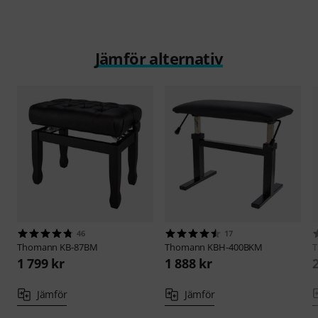
Jämför alternativ
46
17
Thomann
KB-87BM
Thomann
KBH-400BKM
1 799 kr
1 888 kr
Jämför
Jämför