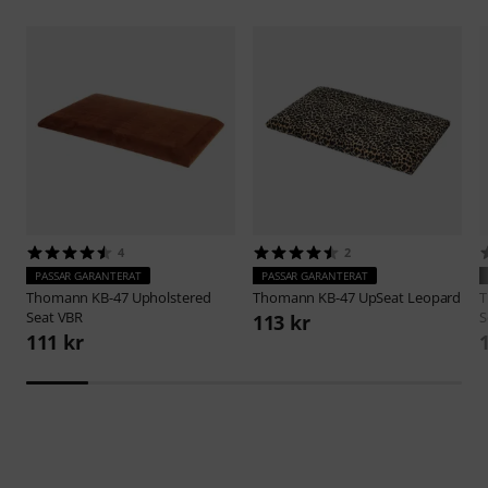
4
2
PASSAR GARANTERAT
PASSAR GARANTERAT
Thomann
KB-47 Upholstered
Thomann
KB-47 UpSeat Leopard
Seat VBR
S
113 kr
111 kr