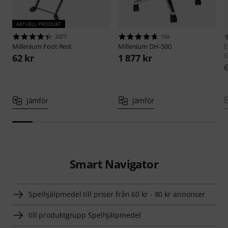
AKTUELL PRODUKT
3377
153
Millenium
Foot Rest
Millenium
DH-500
E
G
62 kr
1 877 kr
Jämför
Jämför
Smart Navigator
Spelhjälpmedel till priser från 60 kr - 80 kr annonser
till produktgrupp Spelhjälpmedel