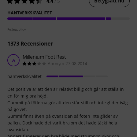
Betygsätt nu
4.4
/ 5
HANTVERKSKVALITET
Poängpolicy
1373
Recensioner
Millenium Foot Rest
A
Anonym 27.08.2014
hantverkskvalitet
Det positiva är att den är relativt billig och går att ställa in
en för mig bra höjd.
Gummit på fötterna gör att den står still och inte glider iväg
på golvet.
Gummi finns även på ovansidan så foten inte glider av
pallen. Dock hade det varit bra om det hade täckt hela
ovansidan.
Annars fungerar den bra både med strumpor, skor och