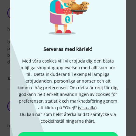
my leg will thank me
FP
fluffy power 28.07.2021
hantverkskvalitet
best accessories i have purchased for myself.
playing guitar while resting you foot on this on is not just
Serveras med kärlek!
better for a good grip but also better for my back sense i
Med våra cookies vill vi erbjuda dig den bästa
dont "lean forward" as much.
möjliga shoppingupplevelsen med allt som hör
till. Detta inkluderar till exempel lämpliga
0
0
ANMÄL RECENSION
erbjudanden, personliga annonser och att
komma ihåg preferenser. Om detta är okej för dig,
godkänn helt enkelt användningen av cookies för
Hade gärna fått vara mer gummiaktig yta och
preferenser, statistik och marknadsföring genom
fötter.
T
att klicka på "Okej!" (
visa alla
).
TotallyG 08.04.2021
Du kan när som helst återkalla ditt samtycke via
cookieinställningarna (
här
).
hantverkskvalitet