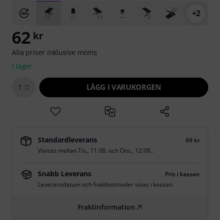
+2
62
kr
Alla priser inklusive moms
i lager
LÄGG I VARUKORGEN
1
Standardleverans
69 kr
Väntas mellan
Tis., 11.08.
och
Ons., 12.08.
.
Snabb Leverans
Pris i kassan
Leveransdatum och fraktkostnader visas i kassan.
Fraktinformation