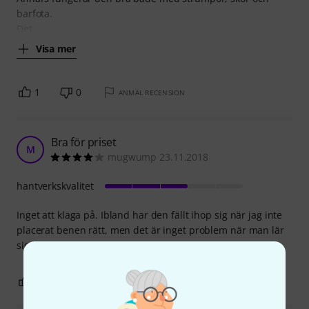
barfota.
Det
Visa mer
1
0
ANMÄL RECENSION
Bra för priset
M
mugwump 23.11.2018
hantverkskvalitet
Inget att klaga på. Ibland har den fällt ihop sig när jag inte
placerat benen rätt, men det är inget problem när man lär
sig hantera den. Det gör vad den ska.
1
0
ANMÄL RECENSION