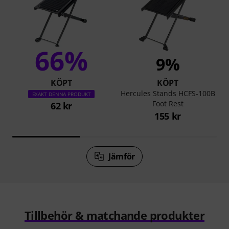
66%
9%
KÖPT
KÖPT
Hercules Stands HCFS-100B
EXAKT DENNA PRODUKT
Foot Rest
62 kr
155 kr
Jämför
Tillbehör & matchande produkter