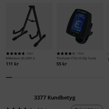
11061
17524
Millenium
GS-2001 A
Thomann
CTG-10 Clip Tuner
111 kr
55 kr
3377
Kundbetyg