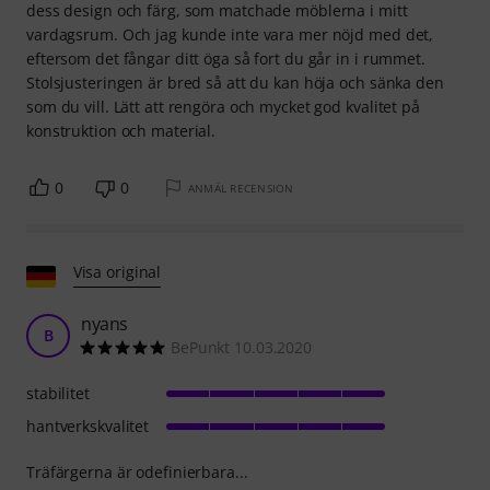
dess design och färg, som matchade möblerna i mitt
vardagsrum. Och jag kunde inte vara mer nöjd med det,
eftersom det fångar ditt öga så fort du går in i rummet.
Stolsjusteringen är bred så att du kan höja och sänka den
som du vill. Lätt att rengöra och mycket god kvalitet på
konstruktion och material.
0
0
ANMÄL RECENSION
Visa original
nyans
B
BePunkt 10.03.2020
stabilitet
hantverkskvalitet
Träfärgerna är odefinierbara...