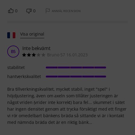
0
0
ANMÄL RECENSION
Visa original
Inte bekvämt
B5
Bruno 57 16.01.2023
stabilitet
hantverkskvalitet
Bra tillverkningskvalitet, mycket stabil, inget "spel" i
höjdjustering, även om axeln som tillåter justeringen är
något vriden (vrider inte korrekt) bara fel... skummet i sätet
har ingen densitet genom att trycka försiktigt med ett finger
vi rör omedelbart bänkens bräda så sittande vi är i kontakt
med nämnda bräda det är en riktig bänk...