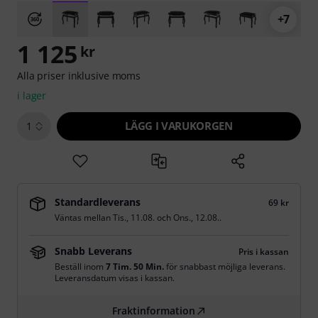
+7
1 125
kr
Alla priser inklusive moms
i lager
LÄGG I VARUKORGEN
1
Standardleverans
69 kr
Väntas mellan
Tis., 11.08.
och
Ons., 12.08.
.
Snabb Leverans
Pris i kassan
Beställ inom
7 Tim. 50 Min.
för snabbast möjliga leverans.
Leveransdatum visas i kassan.
Fraktinformation