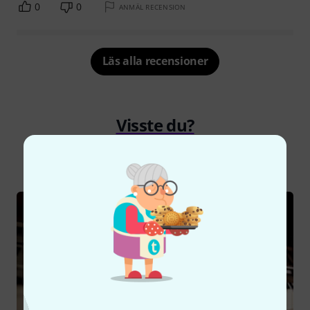
0
0
ANMÄL RECENSION
Läs alla recensioner
Visste du?
Alla
Onlineguide
Nedladdningar