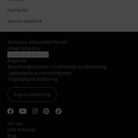
Fast butik
Service överblick
Allmänna affärsvillkor
/
Finstilt
Integritetspolicy
Cookie-inställningar
Ångerrätt
Beställningsprocess / slutförande av beställning
Lagstadgade garantirättigheter
Tillgänglighetsförklaring
Ångra beställning
Om oss
Jobb & karriär
Blog