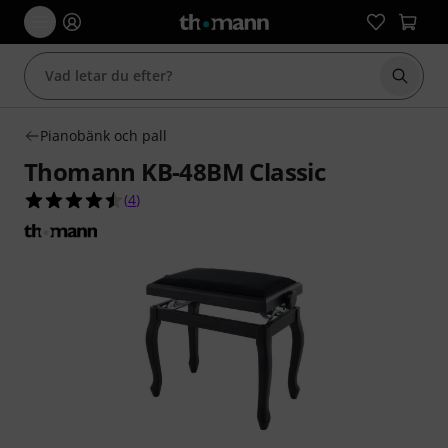
Börja 
Pianobänk och pall
Thomann KB-48BM Classic
4.5 av 5 stjärnor från 4 kundbetyg
(
4
)