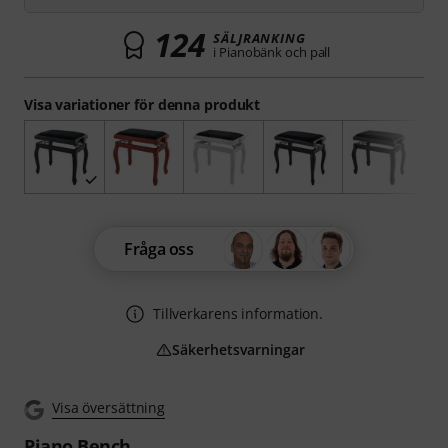
124
SÄLJRANKING
i Pianobänk och pall
Visa variationer för denna produkt
Fråga oss
Tillverkarens information.
Säkerhetsvarningar
Visa översättning
Piano Bench