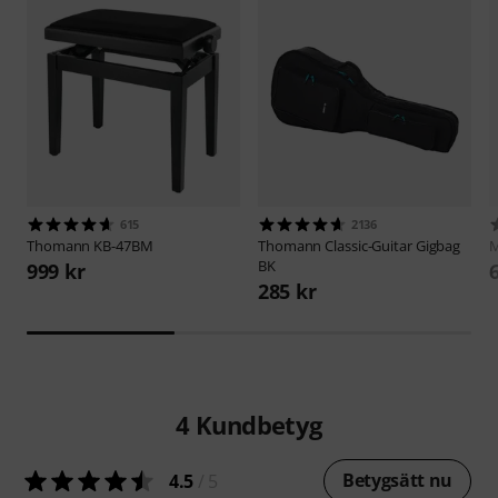
615
2136
Thomann
KB-47BM
Thomann
Classic-Guitar Gigbag
M
BK
999 kr
285 kr
4
Kundbetyg
Betygsätt nu
4.5
/ 5