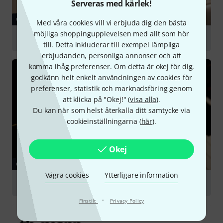
Serveras med kärlek!
GUIDE
Med våra cookies vill vi erbjuda dig den bästa
möjliga shoppingupplevelsen med allt som hör
Digital Pianos
till. Detta inkluderar till exempel lämpliga
erbjudanden, personliga annonser och att
komma ihåg preferenser. Om detta är okej för dig,
godkänn helt enkelt användningen av cookies för
preferenser, statistik och marknadsföring genom
att klicka på "Okej!" (
visa alla
).
Du kan när som helst återkalla ditt samtycke via
cookieinställningarna (
här
).
Okej
GUIDE
Vägra cookies
Ytterligare information
Acoustic Piano
·
Finstilt
Privacy Policy