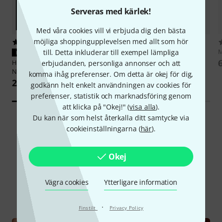
Serveras med kärlek!
Med våra cookies vill vi erbjuda dig den bästa
möjliga shoppingupplevelsen med allt som hör
2933
15
Thomann
Classic Guitar 3/4
M
till. Detta inkluderar till exempel lämpliga
PASSAR GARANTERAT
Lefthand
Harley Benton
Valuestrings CL
erbjudanden, personliga annonser och att
1 244 kr
Normal
komma ihåg preferenser. Om detta är okej för dig,
28 kr
godkänn helt enkelt användningen av cookies för
preferenser, statistik och marknadsföring genom
att klicka på "Okej!" (
visa alla
).
Du kan när som helst återkalla ditt samtycke via
cookieinställningarna (
här
).
Okej
Visste du?
Vägra cookies
Ytterligare information
Alla
Onlineguide
·
Finstilt
Privacy Policy