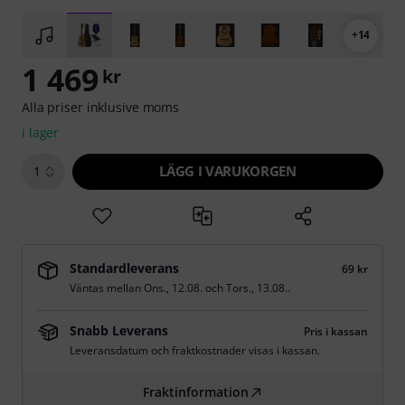
+14
1 469
kr
Alla priser inklusive moms
i lager
LÄGG I VARUKORGEN
1
Standardleverans
69 kr
Väntas mellan
Ons., 12.08.
och
Tors., 13.08.
.
Snabb Leverans
Pris i kassan
Leveransdatum och fraktkostnader visas i kassan.
Fraktinformation