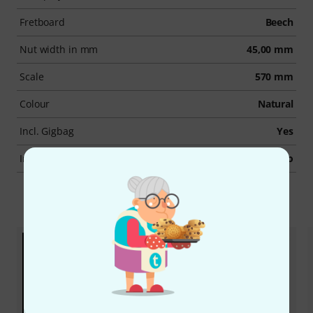
Fretboard
Beech
Nut width in mm
45,00 mm
Scale
570 mm
Colour
Natural
Incl. Gigbag
Yes
Including Case
No
Tillbehör & matchande produkter