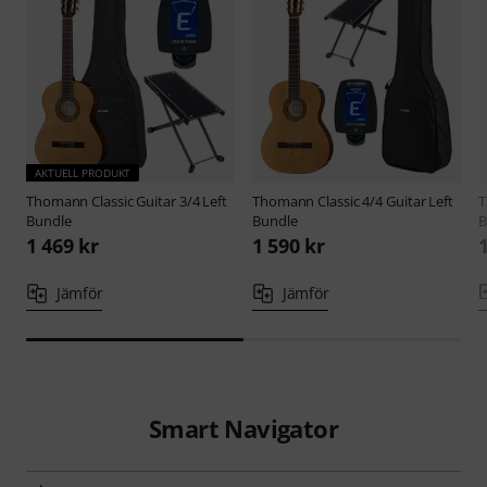
AKTUELL PRODUKT
Thomann
Classic Guitar 3/4 Left
Thomann
Classic 4/4 Guitar Left
Bundle
Bundle
B
1 469 kr
1 590 kr
Jämför
Jämför
Smart Navigator