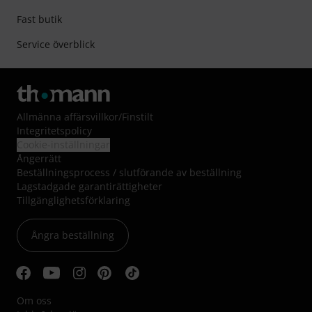
Fast butik
Service överblick
Allmänna affärsvillkor
/
Finstilt
Integritetspolicy
Cookie-inställningar
Ångerrätt
Beställningsprocess / slutförande av beställning
Lagstadgade garantirättigheter
Tillgänglighetsförklaring
Ångra beställning
Om oss