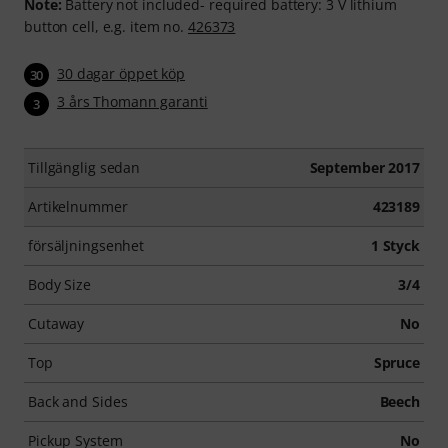
Note:
Battery not included- required battery: 3 V lithium
button cell, e.g. item no.
426373
30 dagar öppet köp
30
3 års Thomann garanti
3
Tillgänglig sedan
September 2017
Artikelnummer
423189
försäljningsenhet
1 Styck
Body Size
3/4
Cutaway
No
Top
Spruce
Back and Sides
Beech
Pickup System
No