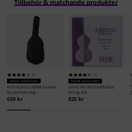
Tillbehör & matchande produkter
40
24
PASSAR GARANTERAT
PASSAR GARANTERAT
B
Roth & Junius
RJDBB Student
Artino
SN-180 Double Bass
2
Double Bass Bag
Strings 3/4
659 kr
825 kr