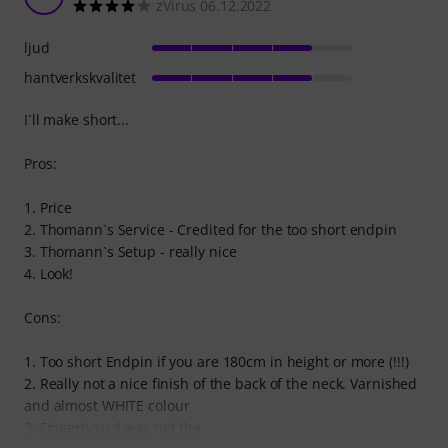
zVirus 06.12.2022
ljud
hantverkskvalitet
I`ll make short...
Pros:
1. Price
2. Thomann`s Service - Credited for the too short endpin
3. Thomann`s Setup - really nice
4. Look!
Cons:
1. Too short Endpin if you are 180cm in height or more (!!!)
2. Really not a nice finish of the back of the neck. Varnished
and almost WHITE colour
3. Fingerboard was not the