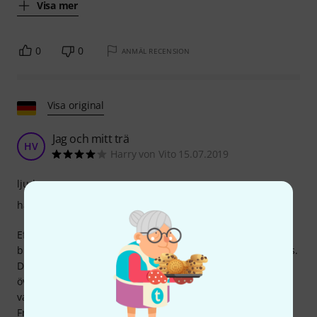
Visa mer
0
0
ANMÄL RECENSION
Visa original
Jag och mitt trä
HV
Harry von Vito 15.07.2019
ljud
hantverkskvalitet
Efter att ha jämfört den med andra basar i Thomann-
butiken bestämde jag mig för 22AS 3/4 Europe Double Bass.
Dess mjuka men klara, fylliga ljud och goda spelbarhet
övertygade mig i prisklassen under 1300 euro. Finishen är
vacker och kompletterar instrumentets karaktär perfekt.
Frakten var exemplarisk. Efteråt tog jag den till en