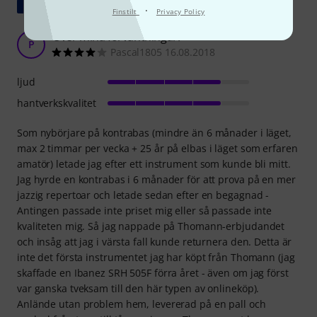
Visa original
·
Finstilt
Privacy Policy
Över mina förväntningar!
P
Pascal1805 16.08.2018
ljud
hantverkskvalitet
Som nybörjare på kontrabas (mindre än 6 månader i läget,
max 2 timmar per vecka + 25 år på elbas i läget som erfaren
amatör) letade jag efter ett instrument som kunde bli mitt.
Jag hyrde en kontrabas i 6 månader för att prova på en mer
jazzig repertoar och letade sedan efter en begagnad -
Antingen passade inte priset mig eller så passade inte
kvaliteten mig. Så jag nappade på Thomann-erbjudandet
och insåg att jag i värsta fall kunde returnera den. Detta är
inte det första instrumentet jag har köpt från Thomann (jag
skaffade en Ibanez SRH 505F förra året - även om jag först
var ganska tveksam till den här typen av onlineköp).
Anlände utan problem hem, levererad på en pall och