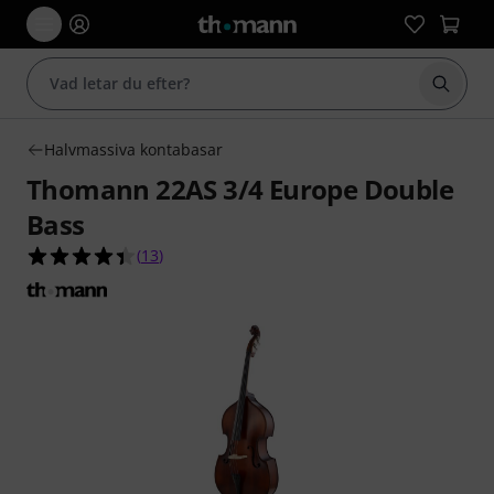
Börja 
Halvmassiva kontabasar
Thomann 22AS 3/4 Europe Double
Bass
4.4 av 5 stjärnor från 13 kundbetyg
(
13
)