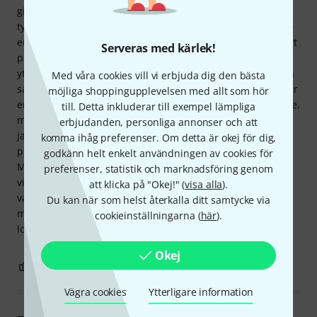
gitarrmakare, som inte var riktigt lika entusiastisk men
tyckte att den var acceptabel för priset. För strax under 200
euro justerade han relästolpen och stallet, inte minst för att
Serveras med kärlek!
passa mina keramiska pickuper. Ljudet förbättrades
ytterligare. Jag var inte nöjd med strängarna som Thomann
Med våra cookies vill vi erbjuda dig den bästa
satte på, som de kallade "jazz"-strängar. Dessa strängar har
möjliga shoppingupplevelsen med allt som hör
en metallkärna; nylonsträngar skulle vara varmare, mjukare,
till. Detta inkluderar till exempel lämpliga
mer jazziga, men de kostar ungefär 100-130 euro mer. Så
erbjudanden, personliga annonser och att
jag kommer snart att köpa de "riktiga" strängarna till fullt
komma ihåg preferenser. Om detta är okej för dig,
pris. Jag spelar soul, blues och lättare jazz i ett coverband.
godkänn helt enkelt användningen av cookies för
Mina bandkamrater blir regelbundet vilda av upphetsning
preferenser, statistik och marknadsföring genom
vid åsynen av instrumentet. För publiken är det bara ett
att klicka på "Okej!" (
visa alla
).
vanligt instrument, till synes mer en musikers grej. Men
Du kan när som helst återkalla ditt samtycke via
man ska inte underskatta en kontrabas närvaro och
cookieinställningarna (
här
).
lockelse. Tur är den som vet hur man spelar den.
Okej
13
0
ANMÄL RECENSION
Vägra cookies
Ytterligare information