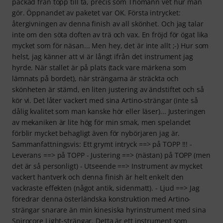
packad från topp till tå, precis som Thomann vet hur man
gör. Öppnandet av paketet var OK. Första intrycket:
återgivningen av denna finish av all skönhet. Och jag talar
inte om den söta doften av trä och vax. En fröjd för ögat lika
mycket som för näsan... Men hey, det är inte allt ;-) Hur som
helst, jag känner att vi är långt ifrån det instrument jag
hyrde. När stallet är på plats (tack vare märkena som
lämnats på bordet), när strängarna är sträckta och
skönheten är stämd, en liten justering av ändstiftet och så
kör vi. Det låter vackert med sina Artino-strängar (inte så
dålig kvalitet som man kanske hör eller läser)... Justeringen
av mekaniken är lite hög för min smak, men spelandet
förblir mycket behagligt även för nybörjaren jag är.
Sammanfattningsvis: Ett grymt intryck ==> på TOPP !!! -
Leverans ==> på TOPP - Justering ==> (nästan) på TOPP (men
det är så personligt) - Utseende ==> Instrument av mycket
vackert hantverk och denna finish är helt enkelt den
vackraste effekten (något antik, sidenmatt). - Ljud ==> Jag
föredrar denna österländska konstruktion med Artino-
strängar snarare än min kinesiska hyrinstrument med sina
Spirocore Light-strängar. Detta är ett instrument som