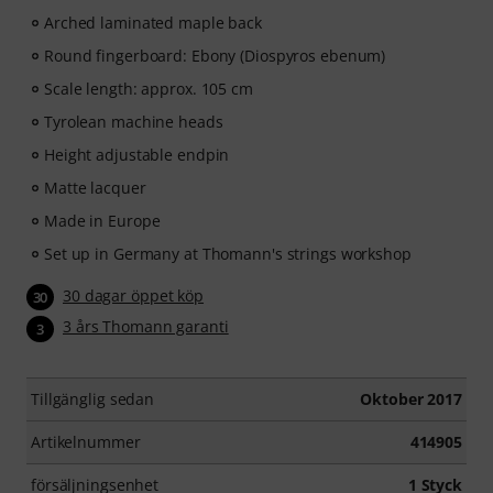
Arched laminated maple back
Round fingerboard: Ebony (Diospyros ebenum)
Scale length: approx. 105 cm
Tyrolean machine heads
Height adjustable endpin
Matte lacquer
Made in Europe
Set up in Germany at Thomann's strings workshop
30 dagar öppet köp
30
3 års Thomann garanti
3
Tillgänglig sedan
Oktober 2017
Artikelnummer
414905
försäljningsenhet
1 Styck