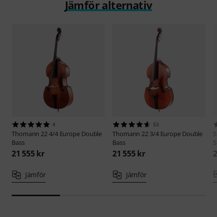
Jämför alternativ
4
53
Thomann
22 4/4 Europe Double
Thomann
22 3/4 Europe Double
S
Bass
Bass
S
21 555 kr
21 555 kr
2
Jämför
Jämför