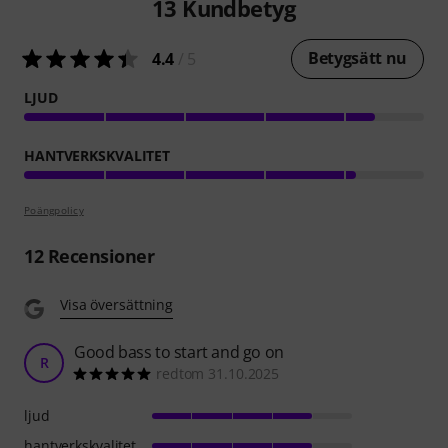
13
Kundbetyg
Betygsätt nu
4.4
/ 5
LJUD
HANTVERKSKVALITET
Poängpolicy
12
Recensioner
Visa översättning
Good bass to start and go on
R
redtom 31.10.2025
ljud
hantverkskvalitet