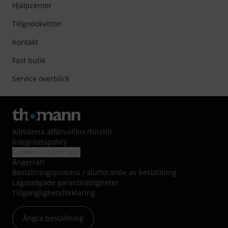
Hjälpcenter
Tillgodokvitton
Kontakt
Fast butik
Service överblick
Allmänna affärsvillkor
/
Finstilt
Integritetspolicy
Cookie-inställningar
Ångerrätt
Beställningsprocess / slutförande av beställning
Lagstadgade garantirättigheter
Tillgänglighetsförklaring
Ångra beställning