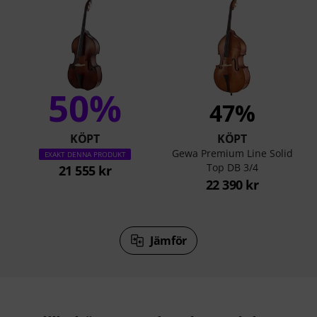
50%
47%
KÖPT
KÖPT
Gewa Premium Line Solid
EXAKT DENNA PRODUKT
Top DB 3/4
21 555 kr
22 390 kr
Jämför