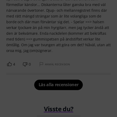
förmedlar känslor... Diskanterna låter ganska bra med väl
närvarande övertoner. Djup- och mellanregistret finns där
med rätt mängd strängar som är lite volangliga som de
borde och där man förväntar sig det. - Spelar ==> halsen
verkar tjockare än på min hyrgitarr, men jag tycker ändå att
den är bekvämare. Enda nackdelen (kommer att bekräftas
med tiden) ==> gummispetsen på ändstiftet verkar lite
ömtålig. Om jag var tvungen att göra om det? Nåväl, utan att
oroa mig, jag (om)signerar.
4
0
ANMÄL RECENSION
Läs alla recensioner
Visste du?