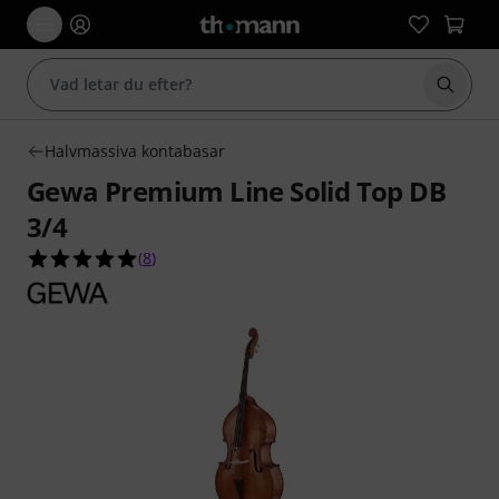
Börja 
Halvmassiva kontabasar
Gewa Premium Line Solid Top DB
3/4
5.0 av 5 stjärnor från 8 kundbetyg
(
8
)