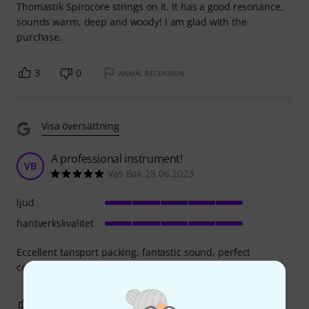
Thomastik Spirocore strings on it. It has a good resonance,
sounds warm, deep and woody! I am glad with the
purchase.
3
0
ANMÄL RECENSION
Visa översättning
A professional instrument!
VB
Vas Bak 28.06.2023
ljud
hantverkskvalitet
Eccellent tansport packing, fantastic sound, perfect
construction!
2
0
ANMÄL RECENSION