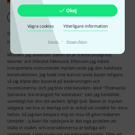
Okej
Allt är perfekt :-))
H
harry.rampitsch 07.10.2023
Vägra cookies
Ytterligare information
ljud
·
hantverkskvalitet
Finstilt
Privacy Policy
Musiken jag använder basen till är främst bluegrass,
klezmer och irländsk folkmusik. Eftersom jag måste
transportera instrumentet mycket valde jag den halvfasta
konstruktionen. Jag hade inte kunnat spela basen tidigare,
så jag köpte den baserat på beskrivningen och
recensionerna. Och jag blev inte besviken. Med "Thomastik
Spirocore 3/4 strängset för kontrabas" som jag beställde
samtidigt har den ett vackert, fylligt ljud. Basen är mycket
välgjord, ser bra ut överlag och är också väl inställd för mina
behov. Så jag kan bespara mig en resa till gitarrmakaren.
Utmärkt! :-)) Även för nybörjare är det inga problem att
ställa in stallet, och instruktionerna är tydliga och
omfattande. Leveransen var exceptionellt snabb. Efter att