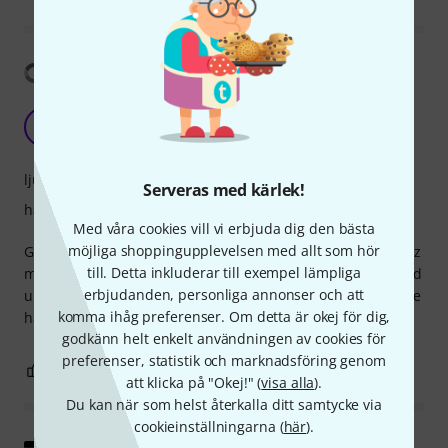
Visa översättning
Great bass for the price
F
fbb 29.04.2025
ljud
Serveras med kärlek!
hantverkskvalitet
Med våra cookies vill vi erbjuda dig den bästa
möjliga shoppingupplevelsen med allt som hör
Great sounding instrument. After a proper set-up (I'm a jazz
till. Detta inkluderar till exempel lämpliga
musician) and a few months of playing it, the sound opened
erbjudanden, personliga annonser och att
up nicely, and it's a pleasure to play gigs with it. Couldn't be
komma ihåg preferenser. Om detta är okej för dig,
happier with it!
godkänn helt enkelt användningen av cookies för
preferenser, statistik och marknadsföring genom
1
0
ANMÄL RECENSION
att klicka på "Okej!" (
visa alla
).
Du kan när som helst återkalla ditt samtycke via
cookieinställningarna (
här
).
Visa original