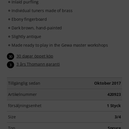
Inlaid purfling
Individual tuners made of brass
Ebony fingerboard
Dark brown, hand-painted
Slightly antique
Made ready to play in the Gewa master workshops
30 dagar öppet köp
30
3 års Thomann garanti
3
Tillgänglig sedan
Oktober 2017
Artikelnummer
420923
försäljningsenhet
1 Styck
Size
3/4
Top
Spruce