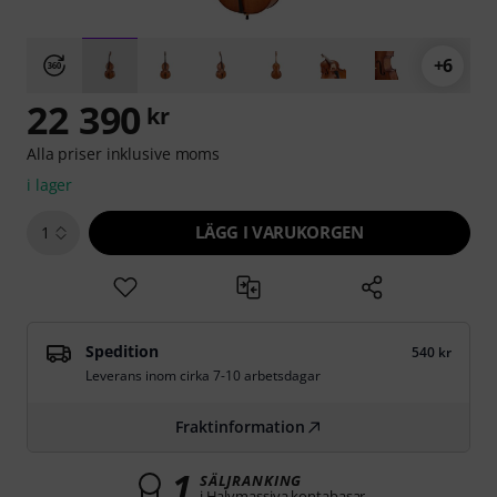
+6
22 390
kr
Alla priser inklusive moms
i lager
LÄGG I VARUKORGEN
1
Spedition
540 kr
Leverans inom cirka 7-10 arbetsdagar
Fraktinformation
1
SÄLJRANKING
i Halvmassiva kontabasar