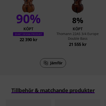
90%
8%
KÖPT
KÖPT
Thomann 22AS 3/4 Europe
EXAKT DENNA PRODUKT
Double Bass
22 390 kr
21 555 kr
Jämför
Tillbehör & matchande produkter