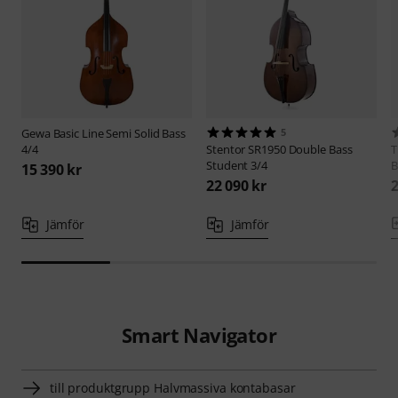
Gewa
Basic Line Semi Solid Bass
5
4/4
Stentor
SR1950 Double Bass
Student 3/4
B
15 390 kr
22 090 kr
2
Jämför
Jämför
Smart Navigator
till produktgrupp Halvmassiva kontabasar