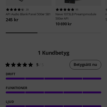
28
95
API Audio
Blank Panel 500er 5B1
Neve
1073LB Preampmodule
A
500er API
245 kr
1
10 690 kr
1
Kundbetyg
Betygsätt nu
5
/ 5
DRIFT
FUNKTIONER
LJUD