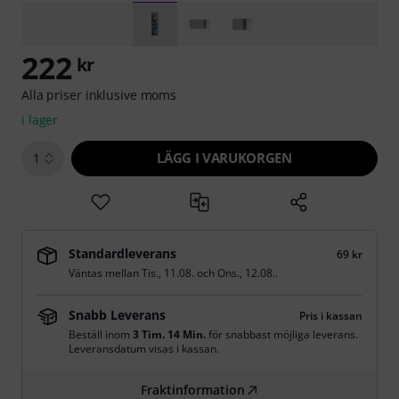
222
kr
Alla priser inklusive moms
i lager
LÄGG I VARUKORGEN
1
Standardleverans
69 kr
Väntas mellan
Tis., 11.08.
och
Ons., 12.08.
.
Snabb Leverans
Pris i kassan
Beställ inom
3 Tim. 14 Min.
för snabbast möjliga leverans.
Leveransdatum visas i kassan.
Fraktinformation