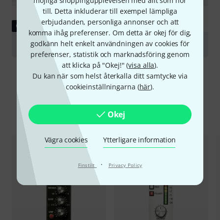
möjliga shoppingupplevelsen med allt som hör
till. Detta inkluderar till exempel lämpliga
erbjudanden, personliga annonser och att
GUIDE
komma ihåg preferenser. Om detta är okej för dig,
godkänn helt enkelt användningen av cookies för
500 Series
preferenser, statistik och marknadsföring genom
att klicka på "Okej!" (
visa alla
).
Du kan när som helst återkalla ditt samtycke via
cookieinställningarna (
här
).
Jämför alternativ
Okej
Vägra cookies
Ytterligare information
·
Finstilt
Privacy Policy