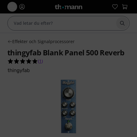
Börja 
Effekter och Signalprocessorer
thingyfab Blank Panel 500 Reverb
5.0 av 5 stjärnor från 1 kundbetyg
(
1
)