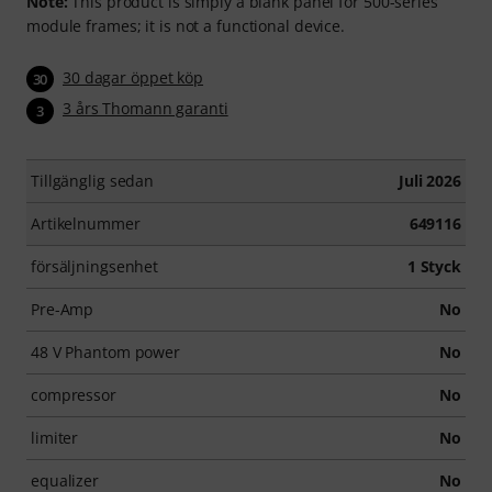
Note:
This product is simply a blank panel for 500-series
module frames; it is not a functional device.
30 dagar öppet köp
30
3 års Thomann garanti
3
Tillgänglig sedan
Juli 2026
Artikelnummer
649116
försäljningsenhet
1 Styck
Pre-Amp
No
48 V Phantom power
No
compressor
No
limiter
No
equalizer
No