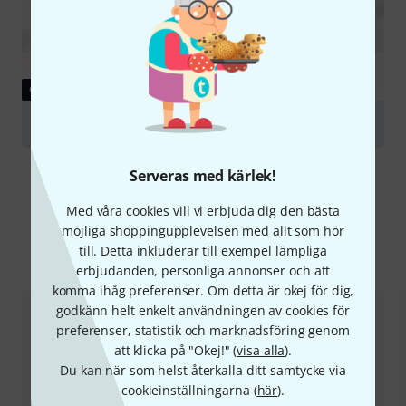
GUIDE
500 Series
Serveras med kärlek!
Med våra cookies vill vi erbjuda dig den bästa
möjliga shoppingupplevelsen med allt som hör
till. Detta inkluderar till exempel lämpliga
Jämför alternativ
erbjudanden, personliga annonser och att
komma ihåg preferenser. Om detta är okej för dig,
godkänn helt enkelt användningen av cookies för
preferenser, statistik och marknadsföring genom
att klicka på "Okej!" (
visa alla
).
Du kan när som helst återkalla ditt samtycke via
cookieinställningarna (
här
).