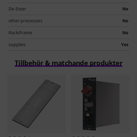
De-Esser
No
other processors
No
Rack/Frame
No
supplies
Yes
Tillbehör & matchande produkter