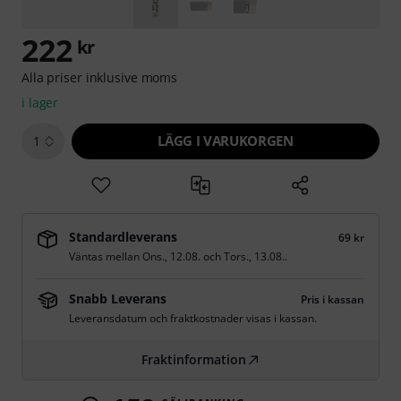
222
kr
Alla priser inklusive moms
i lager
LÄGG I VARUKORGEN
1
Standardleverans
69 kr
Väntas mellan
Ons., 12.08.
och
Tors., 13.08.
.
Snabb Leverans
Pris i kassan
Leveransdatum och fraktkostnader visas i kassan.
Fraktinformation