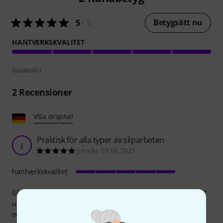
Betygsätt nu
5
/ 5
HANTVERKSKVALITET
Poängpolicy
2
Recensioner
Visa original
Praktisk för alla typer av sliparbeten
J
J.rocks 09.06.2021
hantverkskvalitet
Glasplattan har en praktisk och behändig storlek, är snyggt
utförd, har inga vassa kanter (eftersom de alla är avfasade)
och känns ganska robust tack vare sin tjocklek. Den är dock