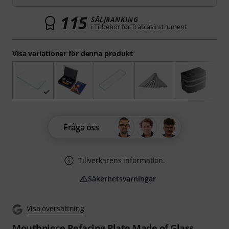
115
SÄLJRANKING
i Tillbehör för Träblåsinstrument
Visa variationer för denna produkt
Fråga oss
Tillverkarens information.
Säkerhetsvarningar
Visa översättning
Mouthpiece Refacing Plate Made of Glass