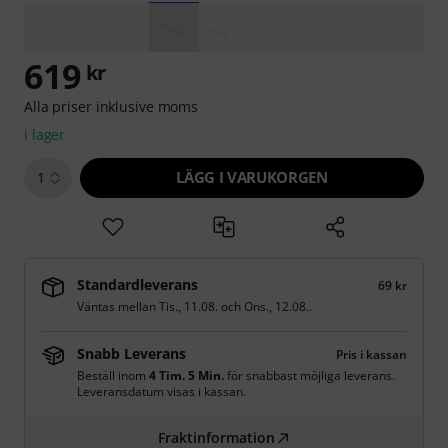
619
kr
Alla priser inklusive moms
i lager
LÄGG I VARUKORGEN
1
Standardleverans
69 kr
Väntas mellan
Tis., 11.08.
och
Ons., 12.08.
.
Snabb Leverans
Pris i kassan
Beställ inom
4 Tim. 5 Min.
för snabbast möjliga leverans.
Leveransdatum visas i kassan.
Fraktinformation