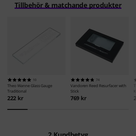
Tillbehör & matchande produkter
10
74
Theo Wanne
Glass Gauge
Vandoren
Reed Resurfacer with
T
Traditional
Stick
K
222 kr
769 kr
2
Kundbetyg