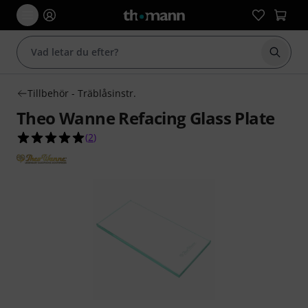
Börja 
Tillbehör - Träblåsinstr.
Theo Wanne Refacing Glass Plate
5.0 av 5 stjärnor från 2 kundbetyg
(
2
)