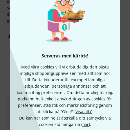
inte direkt billig. Naturligtvis är den inte bara för
saxofonmunstycken, utan för alla små slipjobb som kräver
en plan yta – jag använder den till stallsadeln på akustiska
gitarrer.
0
0
ANMÄL RECENSION
Serveras med kärlek!
Läs alla recensioner
Med våra cookies vill vi erbjuda dig den bästa
möjliga shoppingupplevelsen med allt som hör
till. Detta inkluderar till exempel lämpliga
Jämför alternativ
erbjudanden, personliga annonser och att
komma ihåg preferenser. Om detta är okej för dig,
godkänn helt enkelt användningen av cookies för
preferenser, statistik och marknadsföring genom
att klicka på "Okej!" (
visa alla
).
Du kan när som helst återkalla ditt samtycke via
cookieinställningarna (
här
).