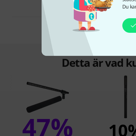
Du kan
Detta är vad k
47%
10