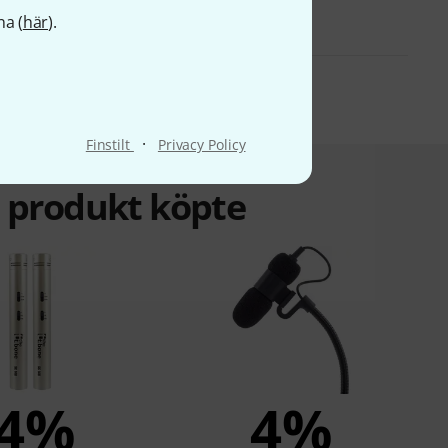
na (
här
).
·
Finstilt
Privacy Policy
a produkt köpte
4%
4%