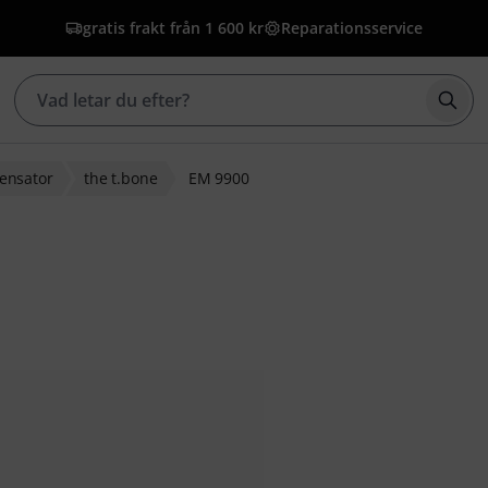
gratis frakt från 1 600 kr
Reparationsservice
Börj
nsator
the t.bone
EM 9900
g