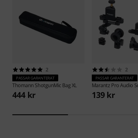
2
2
PASSAR GARANTERAT
PASSAR GARANTERAT
Thomann
ShotgunMic Bag XL
Marantz Pro
Audio S
444 kr
139 kr