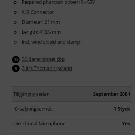
Required phantom power: 9 - 52V
XLR Connector
Diameter: 21 mm
Length: 413.5 mm
Incl. wind shield and clamp
30 dagar öppet köp
30
3 års Thomann garanti
3
Tillgänglig sedan
September 2004
försäljningsenhet
1 Styck
Directional Microphone
Yes