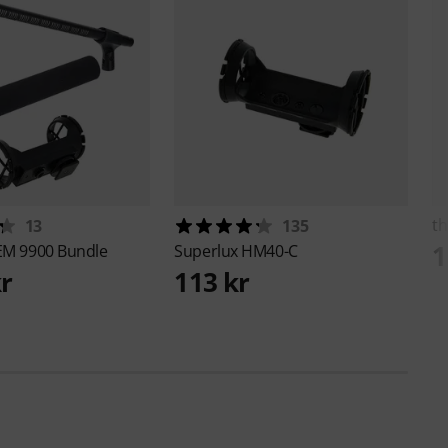
th
13
135
1
EM 9900 Bundle
Superlux
HM40-C
kr
113 kr