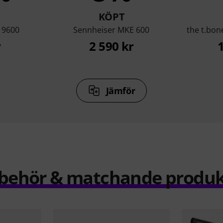
KÖPT
 9600
Sennheiser MKE 600
the t.bon
r
2 590 kr
Jämför
llbehör & matchande produk