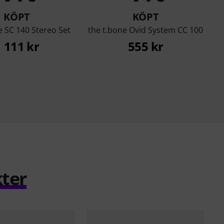
KÖPT
KÖPT
e SC 140 Stereo Set
the t.bone Ovid System CC 100
1 111 kr
555 kr
ter