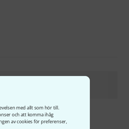
the t.bone EM 9900 Bag Bundle
1 599 kr
velsen med allt som hör till.
nonser och att komma ihåg
ngen av cookies för preferenser,