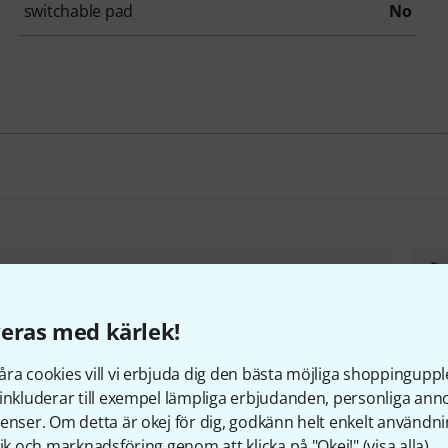
switchable pad
No
the t.bone EM 9900 Bundle
1 322 kr
eras med kärlek!
ra cookies vill vi erbjuda dig den bästa möjliga shoppingupple
Skapa ett eget paket
inkluderar till exempel lämpliga erbjudanden, personliga an
från 3 649 kr
UPP TILL 8% RABATT
enser. Om detta är okej för dig, godkänn helt enkelt användni
+2
tik och marknadsföring genom att klicka på "Okej!" (
visa alla
).