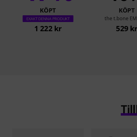
KÖPT
KÖPT
the t.bone EM
EXAKT DENNA PRODUKT
1 222 kr
529 k
Ti