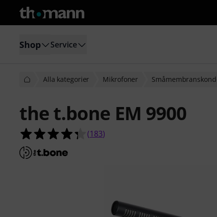
Shop
Service
Alla kategorier
Mikrofoner
Småmembranskonde
the t.bone EM 9900
4.3 av 5 stjärnor från 183 kundbety
(
183
)