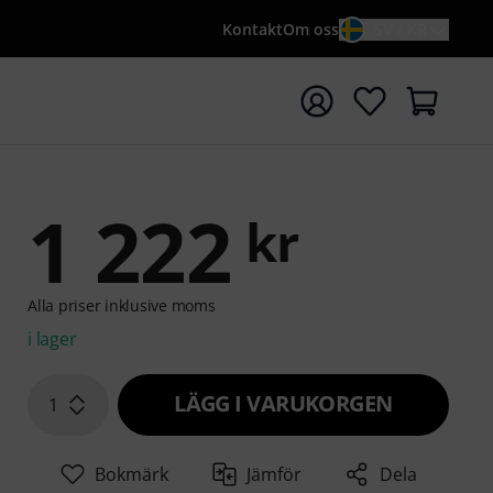
Kontakt
Om oss
SV / KR
a sökningen med söktermen {searchTerm}
1 222
kr
Alla priser inklusive moms
i lager
LÄGG I VARUKORGEN
1
Bokmärk
Jämför
Dela