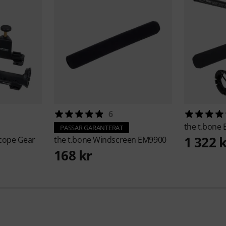
6
the t.bone
PASSAR GARANTERAT
1 322 
cope Gear
the t.bone
Windscreen EM9900
168 kr