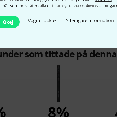
 när som helst återkalla ditt samtycke via cookieinställningar
Vägra cookies
Ytterligare information
Okej
under som tittade på denn
%
8%