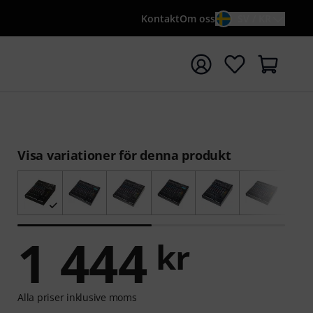
Kontakt
Om oss
SV / KR
a sökningen med söktermen {searchTerm}
Visa variationer för denna produkt
1 444
kr
Alla priser inklusive moms