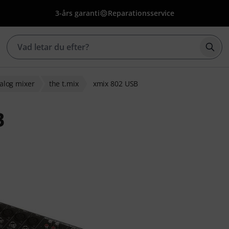
3-års garanti
Reparationsservice
Börj
alog mixer
the t.mix
xmix 802 USB
B
g