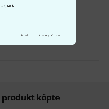
na (
här
).
·
Finstilt
Privacy Policy
a produkt köpte