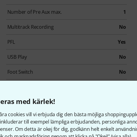
Number of Pre Aux max.
1
Multitrack Recording
No
PFL
Yes
USB Play
No
Foot Switch
No
Zones
0
eras med kärlek!
ra cookies vill vi erbjuda dig den bästa möjliga shoppingupple
inkluderar till exempel lämpliga erbjudanden, personliga an
enser. Om detta är okej för dig, godkänn helt enkelt användni
tik och marknadsföring genom att klicka på "Okej!" (
visa alla
).