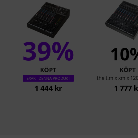
39%
10
KÖPT
KÖPT
the t.mix xmix 12
EXAKT DENNA PRODUKT
1 444 kr
1 777 k