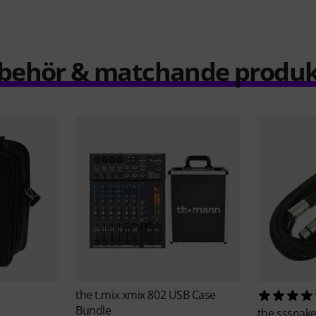
llbehör & matchande produk
the t.mix
xmix 802 USB Case
Bundle
the sssnak