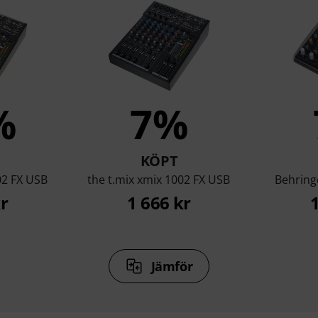
%
7%
KÖPT
02 FX USB
the t.mix xmix 1002 FX USB
Behring
r
1 666 kr
Jämför