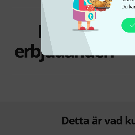
Du kan
Paket och
erbjudanden
Detta är vad k