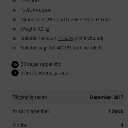
USB port
1x AUX output
Dimensions (W x H x D): 265 x 100 x 340 mm
Weight: 3.2 kg
Suitable case: Art.
435039
(not included)
Suitable bag: Art.
481185
(not included)
30 dagar öppet köp
30
3 års Thomann garanti
3
Tillgänglig sedan
December 2017
försäljningsenhet
1 Styck
Mic Ins
4