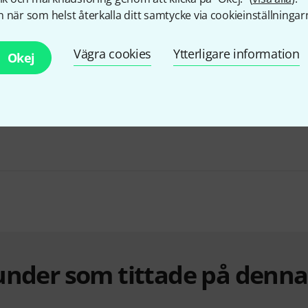
 när som helst återkalla ditt samtycke via cookieinställningar
Vägra cookies
Ytterligare information
Okej
the t.mix xmix 802 USB Case Bundle
1 999 kr
under som tittade på denn