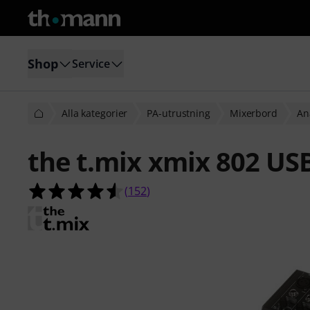
Shop
Service
Alla kategorier
PA-utrustning
Mixerbord
An
the t.mix xmix 802 US
4.5 av 5 stjärnor från 152 kundbety
(
152
)