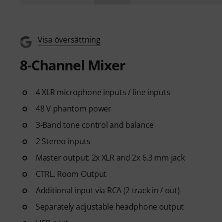
Visa översättning
8-Channel Mixer
4 XLR microphone inputs / line inputs
48 V phantom power
3-Band tone control and balance
2 Stereo inputs
Master output: 2x XLR and 2x 6.3 mm jack
CTRL. Room Output
Additional input via RCA (2 track in / out)
Separately adjustable headphone output