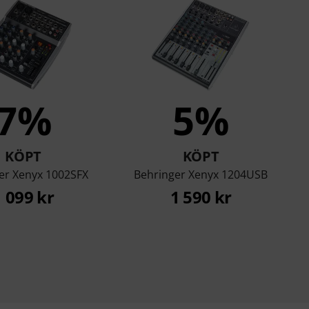
7%
5%
KÖPT
KÖPT
er Xenyx 1002SFX
Behringer Xenyx 1204USB
1 099 kr
1 590 kr