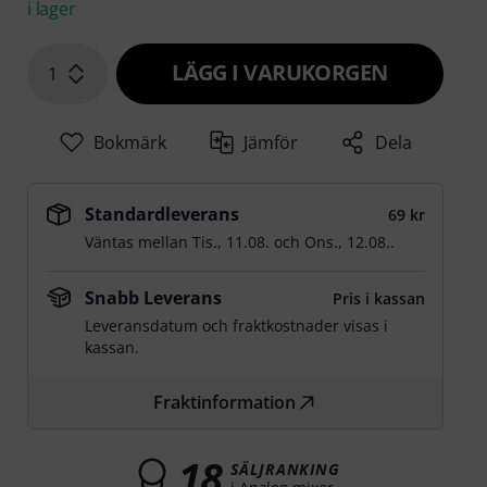
i lager
LÄGG I VARUKORGEN
1
Bokmärk
Jämför
Dela
Standardleverans
69 kr
Väntas mellan
Tis., 11.08.
och
Ons., 12.08.
.
Snabb Leverans
Pris i kassan
Leveransdatum och fraktkostnader visas i
kassan.
Fraktinformation
18
SÄLJRANKING