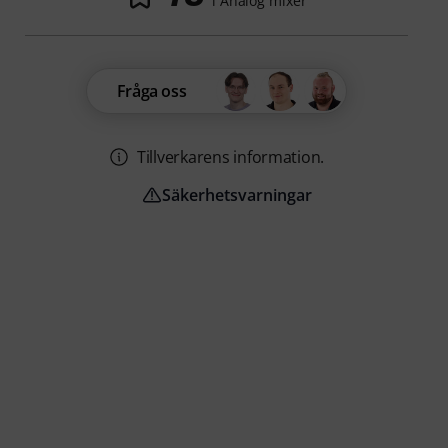
i Analog mixer
Fråga oss
Tillverkarens information.
Säkerhetsvarningar