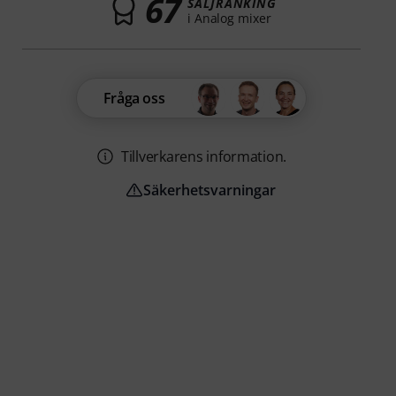
67
SÄLJRANKING
i Analog mixer
Fråga oss
Tillverkarens information.
Säkerhetsvarningar