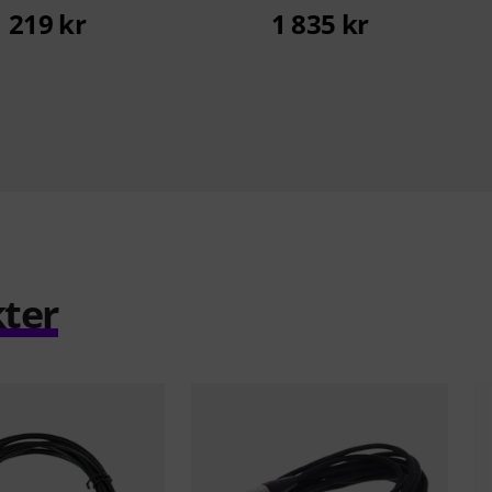
1 219 kr
1 835 kr
ter