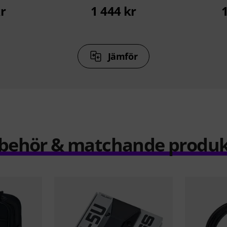
r
1 444 kr
Jämför
llbehör & matchande produk