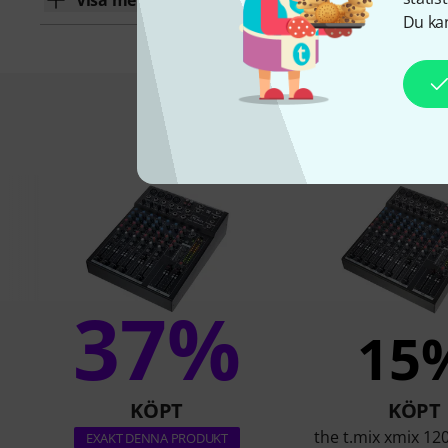
Visa mer
Du kan
Detta är vad k
37%
15
KÖPT
KÖPT
the t.mix xmix 12
EXAKT DENNA PRODUKT