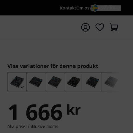
Kontakt
Om oss
SV / KR
a sökningen med söktermen {searchTerm}
Visa variationer för denna produkt
1 666
kr
Alla priser inklusive moms