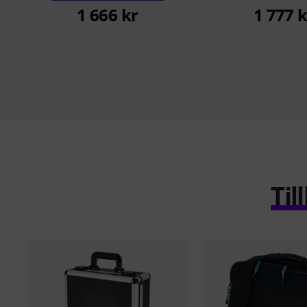
1 666 kr
1 777 k
Ti