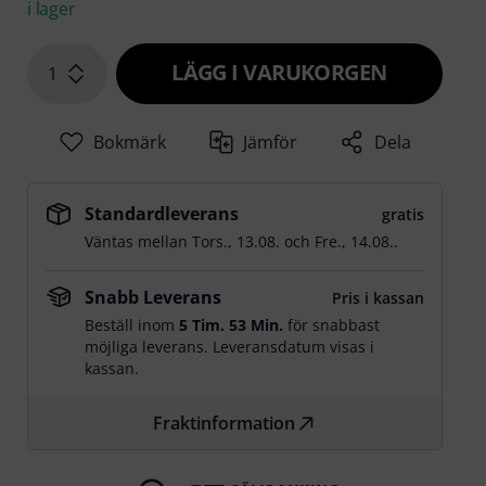
i lager
LÄGG I VARUKORGEN
1
Bokmärk
Jämför
Dela
Standardleverans
gratis
Väntas mellan
Tors., 13.08.
och
Fre., 14.08.
.
Snabb Leverans
Pris i kassan
Beställ inom
5 Tim. 53 Min.
för snabbast
möjliga leverans. Leveransdatum visas i
kassan.
Fraktinformation