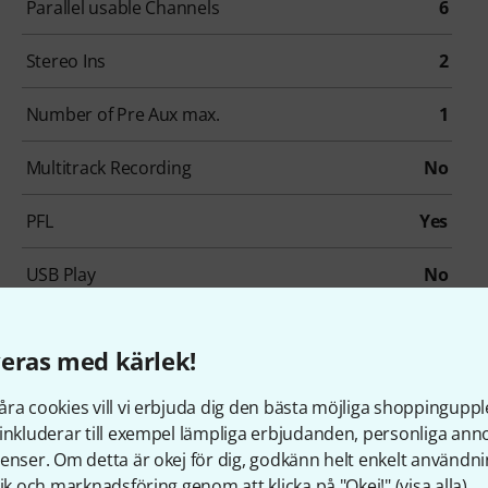
Parallel usable Channels
6
Stereo Ins
2
Number of Pre Aux max.
1
Multitrack Recording
No
PFL
Yes
USB Play
No
Foot Switch
Switch
eras med kärlek!
Zones
0
ra cookies vill vi erbjuda dig den bästa möjliga shoppingupple
inkluderar till exempel lämpliga erbjudanden, personliga an
enser. Om detta är okej för dig, godkänn helt enkelt användni
tik och marknadsföring genom att klicka på "Okej!" (
visa alla
).