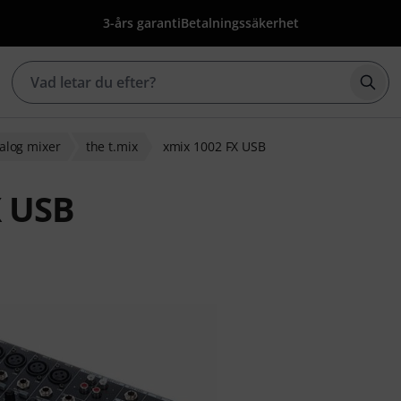
3-års garanti
Betalningssäkerhet
Börj
alog mixer
the t.mix
xmix 1002 FX USB
X USB
g