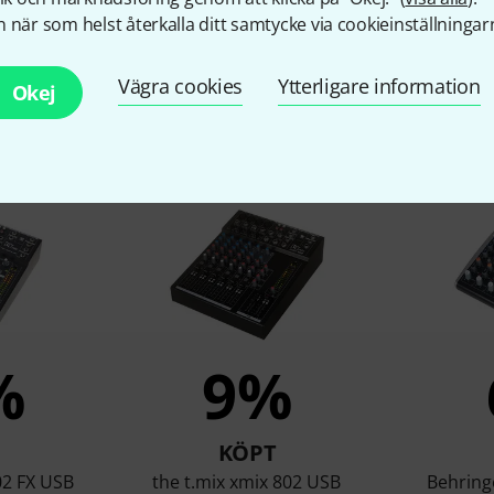
 när som helst återkalla ditt samtycke via cookieinställningar
Vägra cookies
Ytterligare information
Okej
under som tittade på denn
%
9%
KÖPT
02 FX USB
the t.mix xmix 802 USB
Behring