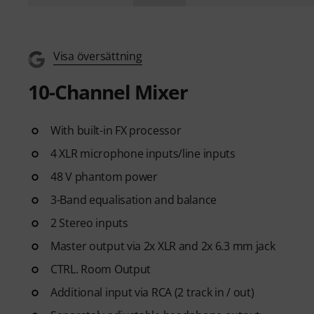
Visa översättning
10-Channel Mixer
With built-in FX processor
4 XLR microphone inputs/line inputs
48 V phantom power
3-Band equalisation and balance
2 Stereo inputs
Master output via 2x XLR and 2x 6.3 mm jack
CTRL. Room Output
Additional input via RCA (2 track in / out)