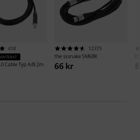
418
12375
the sssnake
SM6BK
th
RANTERAT
66 kr
8
.0 Cable Typ A/B 2m