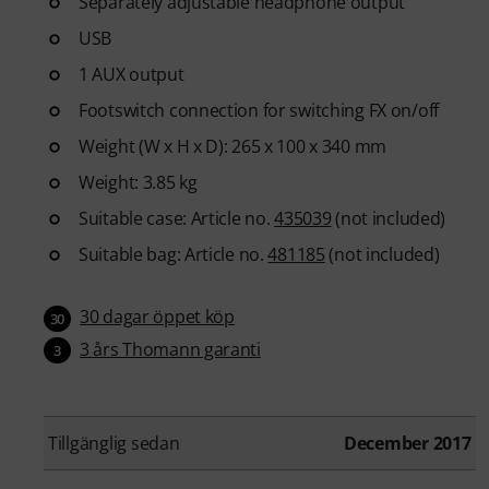
Separately adjustable headphone output
USB
1 AUX output
Footswitch connection for switching FX on/off
Weight (W x H x D): 265 x 100 x 340 mm
Weight: 3.85 kg
Suitable case: Article no.
435039
(not included)
Suitable bag: Article no.
481185
(not included)
30 dagar öppet köp
30
3 års Thomann garanti
3
Tillgänglig sedan
December 2017