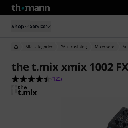
Shop
Service
Alla kategorier
PA-utrustning
Mixerbord
An
the t.mix xmix 1002 F
4.4 av 5 stjärnor från 122 kundbety
(
122
)