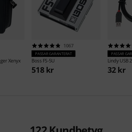
1067
PASSAR GARANTERAT
PASSAR GA
nger Xenyx
Boss
FS-5U
Lindy
USB 2
518 kr
32 kr
122
Kundbetyg