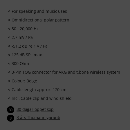
For speaking and music uses
Omnidirectional polar pattern
50 - 20,000 Hz
2.7 mV / Pa
-51.2 dB re 1 V / Pa
125 dB SPL max.
300 Ohm
3-Pin TQG connector for AKG and t.bone wireless system
Colour: Beige
Cable length approx. 120 cm
Incl. Cable clip and wind shield
30 dagar öppet köp
30
3 års Thomann garanti
3