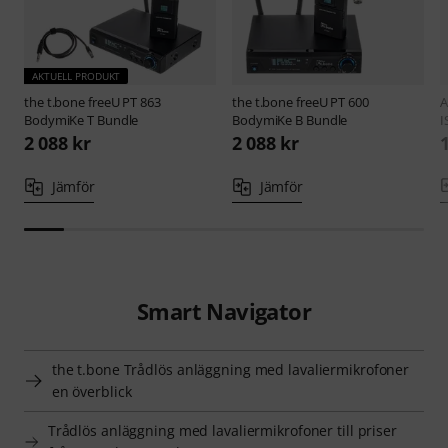
AKTUELL PRODUKT
the t.bone
freeU PT 863
the t.bone
freeU PT 600
BodymiKe T Bundle
BodymiKe B Bundle
I
2 088 kr
2 088 kr
Jämför
Jämför
Smart Navigator
the t.bone Trådlös anläggning med lavaliermikrofoner
en överblick
Trådlös anläggning med lavaliermikrofoner till priser