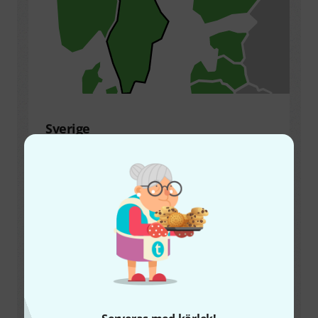
Sverige
Vald produkt:
863 Mhz - 865 Mhz @ 10 mW
EIRP
Frekvensomfång
863 MHz – 865 Mhz
Licens
Fri
Maximal överföringseffekt
16
mW EIRP (
10
mW ERP)
Källa