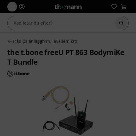
Börja 
Trådlös anläggn m. lavaliemikro
the t.bone freeU PT 863 BodymiKe
T Bundle