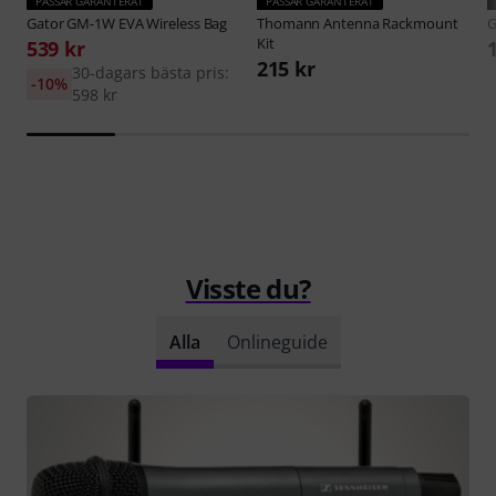
PASSAR GARANTERAT
PASSAR GARANTERAT
Gator
GM-1W EVA Wireless Bag
Thomann
Antenna Rackmount
G
Kit
539 kr
215 kr
30-dagars bästa pris:
-10%
598 kr
Visste du?
Alla
Onlineguide