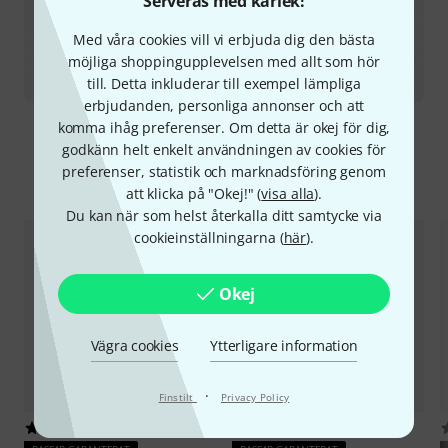
Serveras med kärlek!
https://pts.se
Med våra cookies vill vi erbjuda dig den bästa
möjliga shoppingupplevelsen med allt som hör
All information är utan garanti
till. Detta inkluderar till exempel lämpliga
erbjudanden, personliga annonser och att
komma ihåg preferenser. Om detta är okej för dig,
godkänn helt enkelt användningen av cookies för
preferenser, statistik och marknadsföring genom
Tillbehör & matchande produkter
att klicka på "Okej!" (
visa alla
).
Du kan när som helst återkalla ditt samtycke via
cookieinställningarna (
här
).
Okej
Vägra cookies
Ytterligare information
·
Finstilt
Privacy Policy
152
341