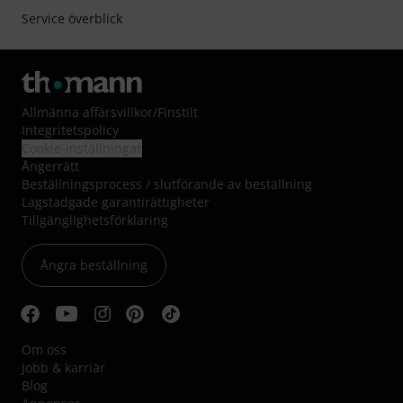
Service överblick
Allmänna affärsvillkor
/
Finstilt
Integritetspolicy
Cookie-inställningar
Ångerrätt
Beställningsprocess / slutförande av beställning
Lagstadgade garantirättigheter
Tillgänglighetsförklaring
Ångra beställning
Om oss
Jobb & karriär
Blog