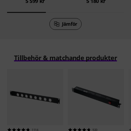
5 599 kr
5 180 kr
Jämför
Tillbehör & matchande produkter
1114
920