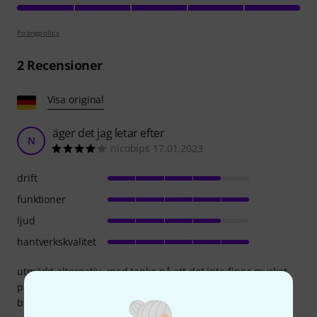
Poängpolicy
2
Recensioner
Visa original
äger det jag letar efter
N
nicobips 17.01.2023
drift
funktioner
ljud
hantverkskvalitet
utmärkt alternativ, med tanke på att det inte finns mycket
på marknaden med denna funktionalitet. mycket praktisk
bussarkitektur. tyst, bluetooth fungerar bra. Q/P bra.