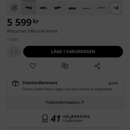
+4
5 599
kr
Alla priser inklusive moms
i lager
LÄGG I VARUKORGEN
1
Standardleverans
gratis
Denna artikel finns i lager och kan skickas ut omgående.
Fraktinformation
41
SÄLJRANKING
i Rackmixer