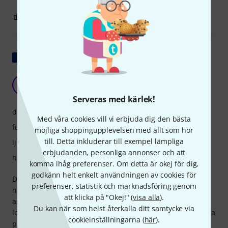
0
0
ANMÄL RECENSION
Visa original
Liten defekt
A
Albert2621 06.05.2025
Serveras med kärlek!
drift
Med våra cookies vill vi erbjuda dig den bästa
funktioner
möjliga shoppingupplevelsen med allt som hör
till. Detta inkluderar till exempel lämpliga
ljud
erbjudanden, personliga annonser och att
hantverkskvalitet
komma ihåg preferenser. Om detta är okej för dig,
godkänn helt enkelt användningen av cookies för
Den här produkten gör jobbet mycket bra, den enda lilla
preferenser, statistik och marknadsföring genom
nackdelen är de väldigt smala kablarna som vi måste
att klicka på "Okej!" (
visa alla
).
ansluta utgångarna till... Om kabeln är lite stel baktill
Du kan när som helst återkalla ditt samtycke via
lossnar den så fort vi sätter in mixern i sitt rack. Annars inga
cookieinställningarna (
här
).
problem, den gör jobbet perfekt!