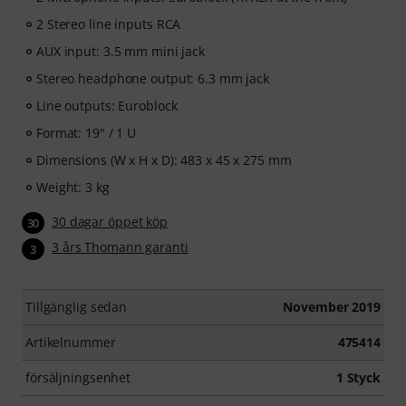
2 Stereo line inputs RCA
AUX input: 3.5 mm mini jack
Stereo headphone output: 6.3 mm jack
Line outputs: Euroblock
Format: 19" / 1 U
Dimensions (W x H x D): 483 x 45 x 275 mm
Weight: 3 kg
30 dagar öppet köp
30
3 års Thomann garanti
3
Tillgänglig sedan
November 2019
Artikelnummer
475414
försäljningsenhet
1 Styck