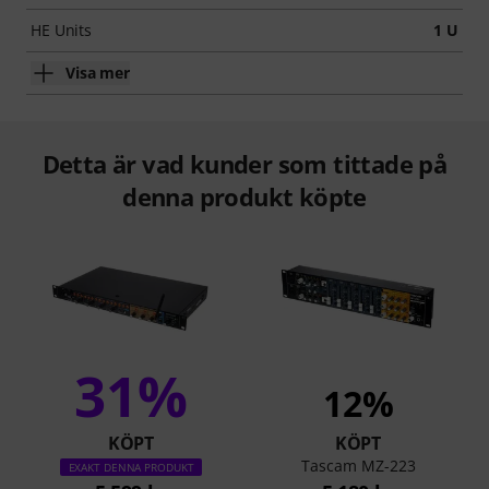
HE Units
1 U
Visa mer
Detta är vad kunder som tittade på
denna produkt köpte
31%
12%
KÖPT
KÖPT
Tascam MZ-223
EXAKT DENNA PRODUKT