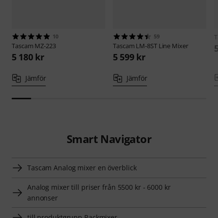
10
59
T
Tascam
MZ-223
Tascam
LM-8ST Line Mixer
5 180 kr
5 599 kr
Jämför
Jämför
Smart Navigator
Tascam Analog mixer en överblick
Analog mixer till priser från 5500 kr - 6000 kr
annonser
till produktgrupp Rackmixer