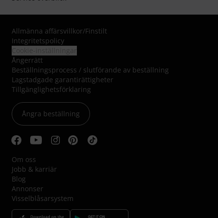
Allmänna affärsvillkor
/
Finstilt
Integritetspolicy
Cookie-inställningar
Ångerrätt
Beställningsprocess / slutförande av beställning
Lagstadgade garantirättigheter
Tillgänglighetsförklaring
Ångra beställning
Om oss
Jobb & karriär
Blog
Annonser
Visselblåsarsystem