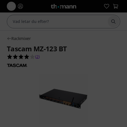
Börja 
Rackmixer
Tascam MZ-123 BT
4.0 av 5 stjärnor från 2 kundbetyg
(
2
)