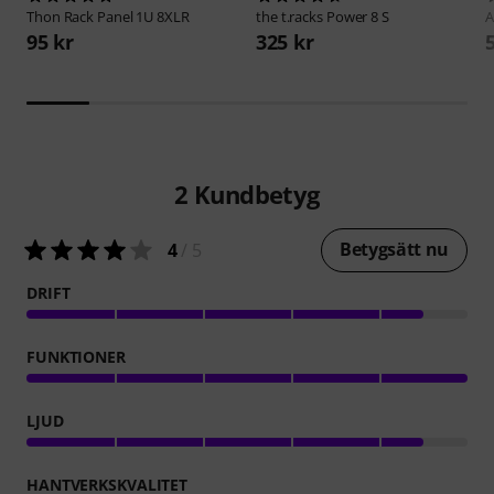
Thon
Rack Panel 1U 8XLR
the t.racks
Power 8 S
A
95 kr
325 kr
2
Kundbetyg
Betygsätt nu
4
/ 5
DRIFT
FUNKTIONER
LJUD
HANTVERKSKVALITET