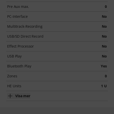
Pre Aux max.
0
PC-Interface
No
Multitrack-Recording
No
USB/SD Direct Record
No
Effect Processor
No
USB Play
No
Bluetooth Play
Yes
Zones
0
HE Units
1 U
Visa mer