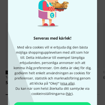
Tillbehör & matchande produkter
Serveras med kärlek!
Med våra cookies vill vi erbjuda dig den bästa
möjliga shoppingupplevelsen med allt som hör
till. Detta inkluderar till exempel lämpliga
erbjudanden, personliga annonser och att
komma ihåg preferenser. Om detta är okej för dig,
44
D
PASSAR GARANTERAT
godkänn helt enkelt användningen av cookies för
Mackie
ProFX16v3
Tascam
AK-RM05
preferenser, statistik och marknadsföring genom
5 444 kr
585 kr
att klicka på "Okej!" (
visa alla
).
Du kan när som helst återkalla ditt samtycke via
cookieinställningarna (
här
).