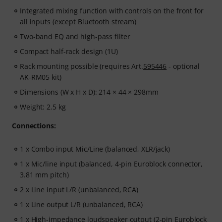
Integrated mixing function with controls on the front for
all inputs (except Bluetooth stream)
Two-band EQ and high-pass filter
Compact half-rack design (1U)
Rack mounting possible (requires Art.
595446
- optional
AK-RM05 kit)
Dimensions (W x H x D): 214 × 44 × 298mm
Weight: 2.5 kg
Connections:
1 x Combo input Mic/Line (balanced, XLR/jack)
1 x Mic/line input (balanced, 4-pin Euroblock connector,
3.81 mm pitch)
2 x Line input L/R (unbalanced, RCA)
1 x Line output L/R (unbalanced, RCA)
1 x High-impedance loudspeaker output (2-pin Euroblock