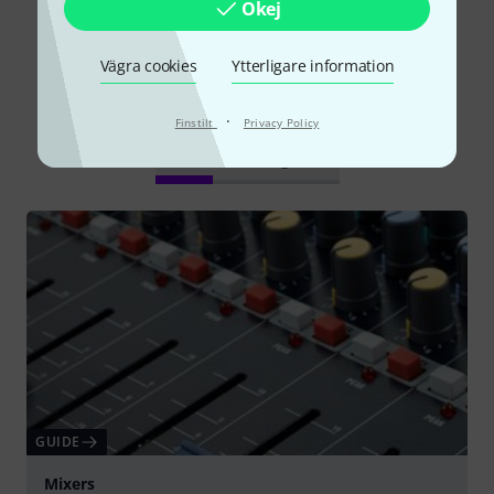
Okej
Vägra cookies
Ytterligare information
Visste du?
·
Finstilt
Privacy Policy
Alla
Onlineguide
GUIDE
Mixers