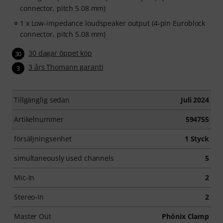
connector, pitch 5.08 mm)
1 x Low-impedance loudspeaker output (4-pin Euroblock
connector, pitch 5.08 mm)
30 dagar öppet köp
30
3 års Thomann garanti
3
Tillgänglig sedan
Juli 2024
Artikelnummer
594755
försäljningsenhet
1 Styck
simultaneously used channels
5
Mic-In
2
Stereo-In
2
Master Out
Phönix Clamp