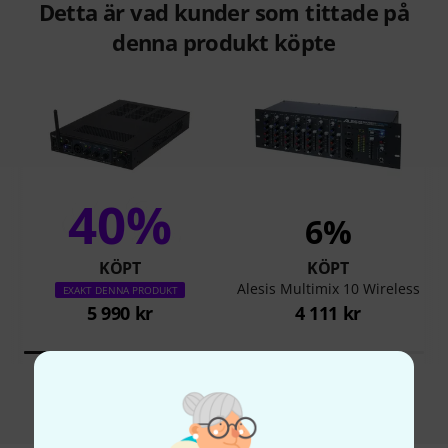
Detta är vad kunder som tittade på
denna produkt köpte
40%
6%
KÖPT
KÖPT
Alesis Multimix 10 Wireless
EXAKT DENNA PRODUKT
5 990 kr
4 111 kr
Jämför