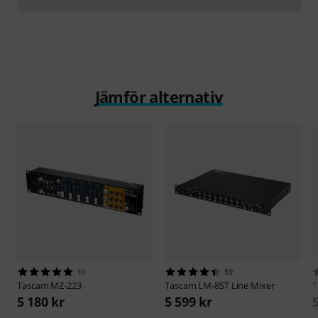
Jämför alternativ
10
59
Tascam
MZ-223
Tascam
LM-8ST Line Mixer
T
5 180 kr
5 599 kr