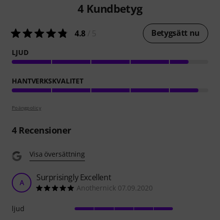
4
Kundbetyg
Betygsätt nu
4.8
/ 5
LJUD
HANTVERKSKVALITET
Poängpolicy
4
Recensioner
Visa översättning
Surprisingly Excellent
A
Anothernick 07.09.2020
ljud