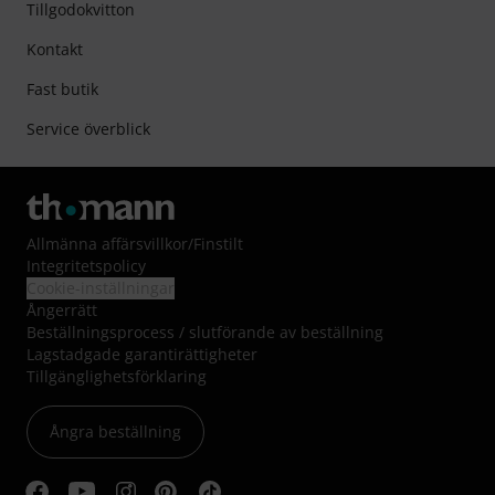
Tillgodokvitton
Kontakt
Fast butik
Service överblick
Allmänna affärsvillkor
/
Finstilt
Integritetspolicy
Cookie-inställningar
Ångerrätt
Beställningsprocess / slutförande av beställning
Lagstadgade garantirättigheter
Tillgänglighetsförklaring
Ångra beställning