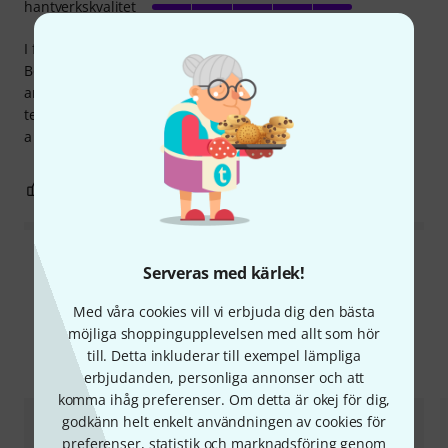
hantverkskvalitet
I fitted this neat and unobtrusive pickup to my Irish
Bouzouki. Results are amazing through a decent acoustic
amp. clear, well articulated, faithful sound with very little
tendency for feedback. Slightly microphonic, but that gives
a little life and presence.
0
0
ANMÄL RECENSION
Läs alla recensioner
Serveras med kärlek!
Med våra cookies vill vi erbjuda dig den bästa
möjliga shoppingupplevelsen med allt som hör
Jämför alternativ
till. Detta inkluderar till exempel lämpliga
erbjudanden, personliga annonser och att
komma ihåg preferenser. Om detta är okej för dig,
godkänn helt enkelt användningen av cookies för
preferenser, statistik och marknadsföring genom