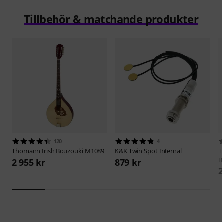
Tillbehör & matchande produkter
120
4
Thomann
Irish Bouzouki M1089
K&K
Twin Spot Internal
B
2 955 kr
879 kr