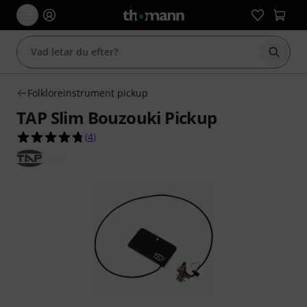
Börja 
Folkloreinstrument pickup
TAP Slim Bouzouki Pickup
4.8 av 5 stjärnor från 4 kundbetyg
(
4
)