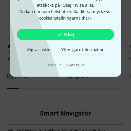
att klicka på "Okej!" (
visa alla
).
Du kan när som helst återkalla ditt samtycke via
cookieinställningarna (
här
).
Okej
7
12
Vägra cookies
Ytterligare information
TAP
Bird Bouzouki Pickup
TAP
Man-R Mandolin Pickup
769 kr
774 kr
·
Finstilt
Privacy Policy
Jämför
Jämför
Smart Navigator
TAP Pickup för folkloreinstrument en överblick