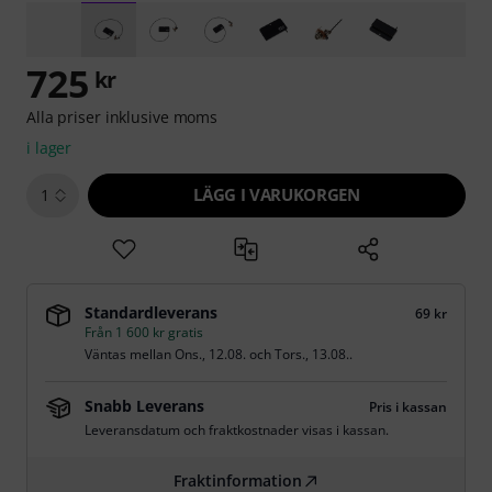
725
kr
Alla priser inklusive moms
i lager
LÄGG I VARUKORGEN
1
Standardleverans
69 kr
Från 1 600 kr gratis
Väntas mellan
Ons., 12.08.
och
Tors., 13.08.
.
Snabb Leverans
Pris i kassan
Leveransdatum och fraktkostnader visas i kassan.
Fraktinformation