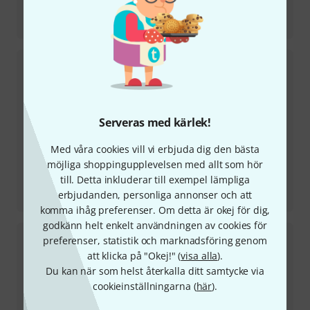
Testrapport
EVH 5150 Iconic Series 15-watt 1x10 Combo
Serveras med kärlek!
Med våra cookies vill vi erbjuda dig den bästa
möjliga shoppingupplevelsen med allt som hör
till. Detta inkluderar till exempel lämpliga
Testrapport
erbjudanden, personliga annonser och att
Ibanez TOD10 Tim Henson Signature
komma ihåg preferenser. Om detta är okej för dig,
godkänn helt enkelt användningen av cookies för
preferenser, statistik och marknadsföring genom
att klicka på "Okej!" (
visa alla
).
Du kan när som helst återkalla ditt samtycke via
cookieinställningarna (
här
).