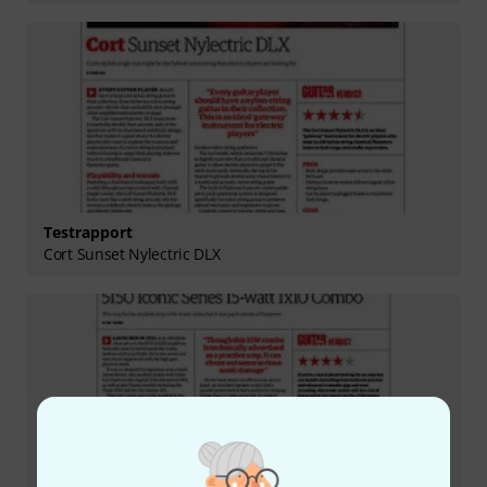
Testrapport
Cort Sunset Nylectric DLX