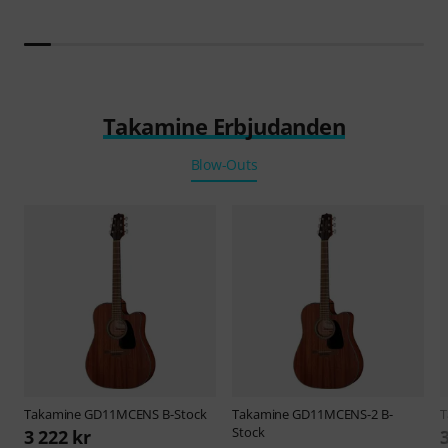
Takamine Erbjudanden
Blow-Outs
Takamine
GD11MCENS B-Stock
Takamine
GD11MCENS-2 B-
T
Stock
3 222 kr