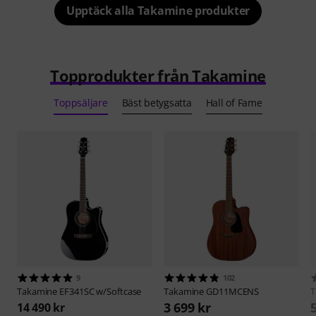
Upptäck alla Takamine produkter
Topprodukter från Takamine
Toppsäljare
Bäst betygsatta
Hall of Fame
9
102
Takamine
EF341SC w/Softcase
Takamine
GD11MCENS
T
3 699 kr
14 490 kr