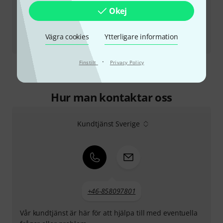
Okej
Testrapport
Vägra cookies
Ytterligare information
Mooer SD30i Intelligent Amp
·
Finstilt
Privacy Policy
Hur man kontaktar oss
Kundtjänst Sverige
+46-858097801
Vår kundtjänst är här för att hjälpa till med eventuella