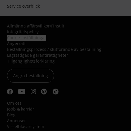
Service överblick
Allmänna affärsvillkor
/
Finstilt
Integritetspolicy
Cookie-inställningar
Ångerrätt
Beställningsprocess / slutförande av beställning
Lagstadgade garantirättigheter
Tillgänglighetsförklaring
Ångra beställning
Om oss
Jobb & karriär
Blog
Annonser
Visselblåsarsystem