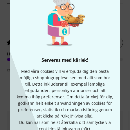
11
Kundbetyg
Betygsätt nu
4.7
/ 5
HANTVERKSKVALITET
Serveras med kärlek!
Poängpolicy
Med våra cookies vill vi erbjuda dig den bästa
möjliga shoppingupplevelsen med allt som hör
till. Detta inkluderar till exempel lämpliga
erbjudanden, personliga annonser och att
komma ihåg preferenser. Om detta är okej för dig,
Jämför alternativ
godkänn helt enkelt användningen av cookies för
preferenser, statistik och marknadsföring genom
att klicka på "Okej!" (
visa alla
).
Du kan när som helst återkalla ditt samtycke via
cookieinställningarna (
här
).