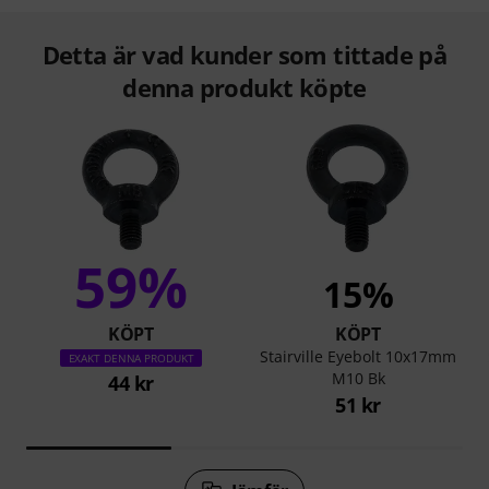
Detta är vad kunder som tittade på
denna produkt köpte
59%
15%
KÖPT
KÖPT
Stairville Eyebolt 10x17mm
EXAKT DENNA PRODUKT
M10 Bk
44 kr
51 kr