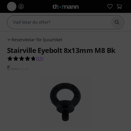
Börja 
Reservdelar för ljusartikel
Stairville Eyebolt 8x13mm M8 Bk
4.7 av 5 stjärnor från 11 kundbetyg
(
11
)