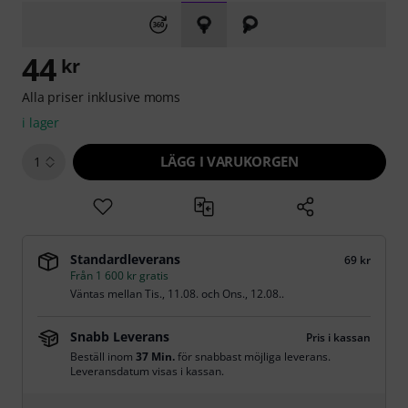
44
kr
Alla priser inklusive moms
i lager
LÄGG I VARUKORGEN
1
Standardleverans
69 kr
Från 1 600 kr gratis
Väntas mellan
Tis., 11.08.
och
Ons., 12.08.
.
Snabb Leverans
Pris i kassan
Beställ inom
37 Min.
för snabbast möjliga leverans.
Leveransdatum visas i kassan.